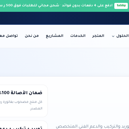
ادفع على 4 دفعات بدون فوائد · شحن مجاني للطلبات فوق 500 ر.س 🚚
tabby
الحلول
المتجر
الخدمات
المشاريع
من نحن
تواصل معن
الخوادم والشبكات
ضمان الأصالة 100%
كل منتج مصحوب بفاتورة رس
المصدر.
ريد والتركيب والدعم الفني المتخصص