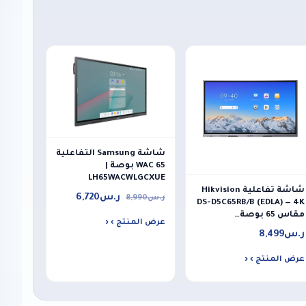
شاشة Samsung التفاعلية
WAC 65 بوصة |
LH65WACWLGCXUE
شاشة تفاعلية Hikvision
ر.س
6,720
ر.س
8,990
DS-D5C65RB/B (EDLA) — 4K
مقاس 65 بوصة…
عرض المنتج ›
ر.س
8,499
عرض المنتج ›