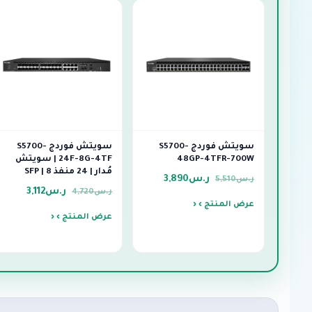
سويتش فوردج S5700-
سويتش فوردج S5700-
48GP-4TFR-700W
24F-8G-4TF | سويتش
مُدار | 24 منفذ SFP | 8
ر.س
3,890
ر.س
5,510
ر.س
3,112
ر.س
4,720
عرض المنتج ›
عرض المنتج ›