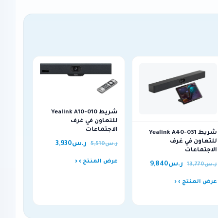
شريط Yealink A10-010
للتعاون في غرف
الاجتماعات
شريط Yealink A40-031
للتعاون في غرف
ر.س
3,930
ر.س
5,510
الاجتماعات
عرض المنتج ›
ر.س
9,840
ر.س
13,770
عرض المنتج ›