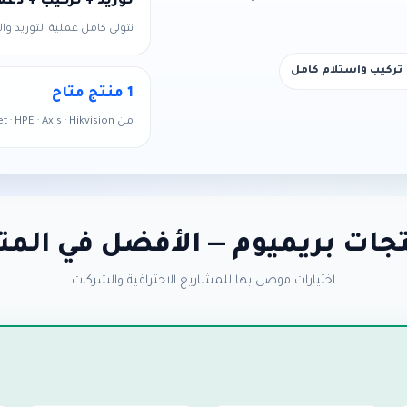
توريد + تركيب + دعم
نتولى كامل عملية التوريد وا
تركيب واستلام كامل
1 منتج متاح
من Cisco · Fortinet · HPE · Axis · Hikvision وأكثر — جاهزة للتوريد الفوري
جات بريميوم — الأفضل في المت
اختيارات موصى بها للمشاريع الاحترافية والشركات