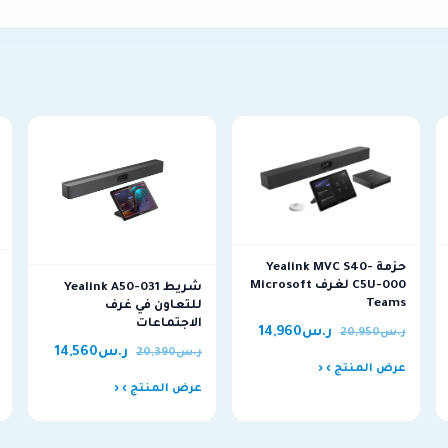
حزمة Yealink MVC S40-
C5U-000 لغرف Microsoft
شريط Yealink A50-031
Teams
للتعاون في غرف
الاجتماعات
ر.س
14,960
ر.س
20,950
ر.س
14,560
ر.س
20,390
عرض المنتج ›
عرض المنتج ›