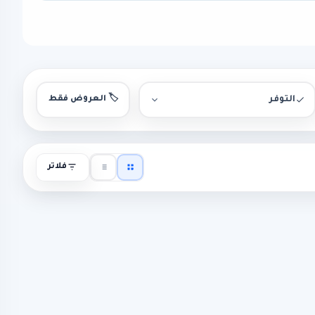
التوفر
🏷️ العروض فقط
فلاتر