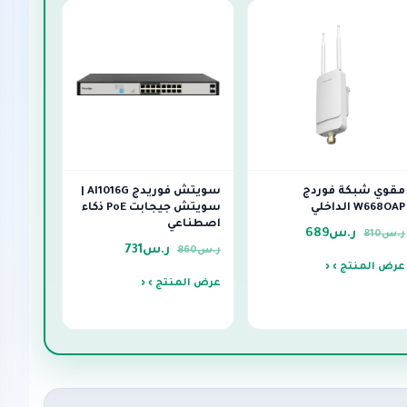
مقوي شبكة فوردج
سويتش فوريدج AI1016G |
W668OAP الداخلي
سويتش جيجابت PoE ذكاء
اصطناعي
ر.س
689
ر.س
810
ر.س
731
ر.س
860
عرض المنتج ›
عرض المنتج ›