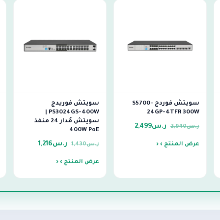
سويتش فوردج S5700-
سويتش فوريدج
PS3024GS-400W |
24GP-4TFR 300W
سويتش مُدار 24 منفذ
ر.س
2,499
ر.س
2,940
400W PoE
ر.س
1,216
عرض المنتج ›
ر.س
1,430
عرض المنتج ›