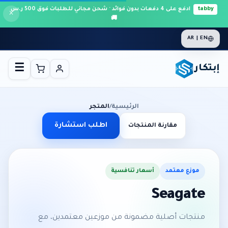
tabby
ادفع على 4 دفعات بدون فوائد · شحن مجاني للطلبات فوق 500 ر.س
×
🚚
AR | EN
بتكار
☰
الرئيسية
/
المتجر
اطلب استشارة
مقارنة المنتجات
موزع معتمد
أسعار تنافسية
Seagate
منتجات أصلية مضمونة من موزعين معتمدين، مع