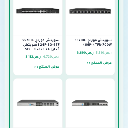
سويتش فوردج S5700-
سويتش فوردج S5700-
48GP-4TFR-700W
24F-8G-4TF | سويتش
مُدار | 24 منفذ SFP | 8
ر.س
5,510
ر.س
3,890
ر.س
4,720
ر.س
3,112
عرض المنتج ›
عرض المنتج ›