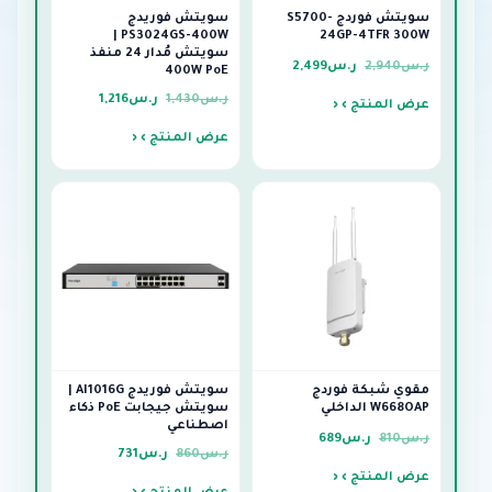
سويتش فوردج S5700-
سويتش فوريدج
PS3024GS-400W |
24GP-4TFR 300W
سويتش مُدار 24 منفذ
ر.س
2,940
ر.س
2,499
400W PoE
ر.س
1,430
ر.س
1,216
عرض المنتج ›
عرض المنتج ›
مقوي شبكة فوردج
سويتش فوريدج AI1016G |
W668OAP الداخلي
سويتش جيجابت PoE ذكاء
اصطناعي
ر.س
810
ر.س
689
ر.س
860
ر.س
731
عرض المنتج ›