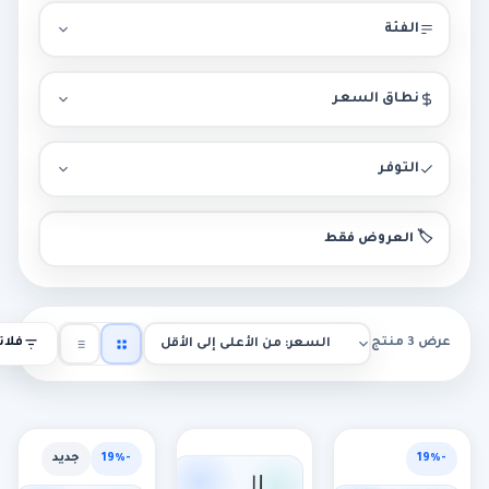
الفئة
نطاق السعر
التوفر
🏷️ العروض فقط
عرض 3 منتج
فلاتر
-19%
-19%
جديد