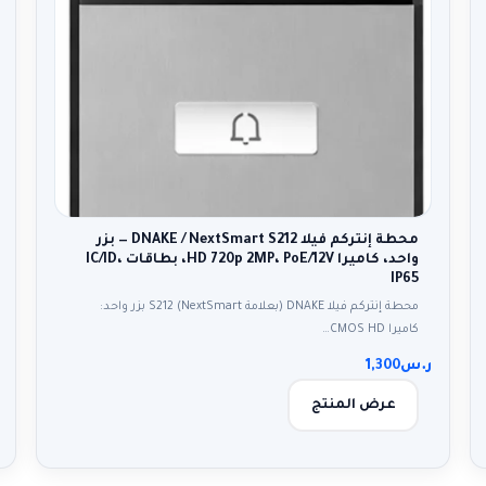
محطة إنتركم فيلا DNAKE / NextSmart S212 — بزر
واحد، كاميرا HD 720p 2MP، PoE/12V، بطاقات IC/ID،
IP65
محطة إنتركم فيلا DNAKE (بعلامة NextSmart) S212 بزر واحد:
كاميرا CMOS HD…
ر.س
1,300
عرض المنتج