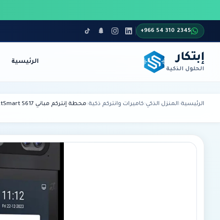
+966 54 310 2345
إبتكار
الرئيسية
الحلول الذكية
أنظمة الاتصالات
الأمن والمراقبة
الرئيسية
›
المنزل الذكي
›
كاميرات وانتركم ذكية
›
محطة إنتركم مباني DNAKE / NextSmart S617 — شاشة لمس IPS مقاس 8 بوصة، كاميرا HD 2MP، تعرف على الوجه، PoE/12V، IP65