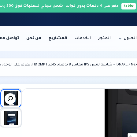
ادفع على 4 دفعات بدون فوائد · شحن مجاني للطلبات فوق 500 ر.س 🚚
tabby
الحلول
المتجر
الخدمات
المشاريع
من نحن
تواصل معن
الخوادم والشبكات