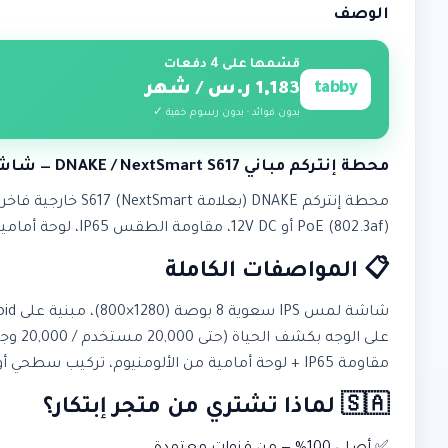
الوصف
قسّمها على 4 دفعات
tabby
1,183 ر.س / شهر
بدون فوائد · بدون رسوم خفية ✓
محطة إنتركم مباني DNAKE / NextSmart S617 — شاشة لمس IPS مقاس 8 بوصة، كاميرا HD 2MP، تعرف على الوجه، PoE/12V، IP65
PoE (802.3af) أو 12V DC، مقاومة الطقس IP65، لوحة أمامية من الألومنيوم، دخول بـ PIN وبطاقات IC/ID (60,000 بطاقة). مثالية للمباني السكنية والمكاتب والمجمعات المسورة.
📋 المواصفات الكاملة
مقاومة IP65 + لوحة أمامية من الألومنيوم، تركيب سطحي أو مطمور.
🇸🇦 لماذا تشتري من متجر إبتكار؟