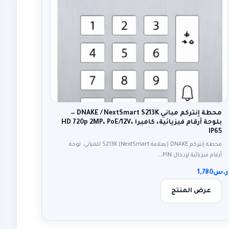
محطة إنتركم مباني DNAKE / NextSmart S213K —
بلوحة أرقام فيزيائية، كاميرا HD 720p 2MP، PoE/12V،
IP65
محطة إنتركم DNAKE (بعلامة NextSmart) S213K للمباني: لوحة
أرقام فيزيائية لإدخال PIN،…
ر.س
1,780
عرض المنتج