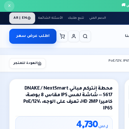
×
AR | EN
الدعم الفني
تتبع طلبك
الأسئلة الشائعة
اطلب عرض سعر
ا
العودة للمتجر
محطة إنتركم مباني DNAKE / NextSmart
S617 — شاشة لمس IPS مقاس 8 بوصة،
كاميرا HD 2MP، تعرف على الوجه، PoE/12V،
IP65
4,730
ر.س