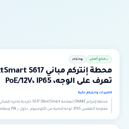
منتج أصلي
متوفر
تعرف على الوجه، PoE/12V، IP65
كاميرات وانتركم ذكية
مقاومة الطقس IP65، لوحة أمامية من الألومنيوم، دخول بـ PIN وبطاقات IC/ID (60,000 بطاقة). مثالية للمباني السكنية والمكاتب والمجمعات المسورة.