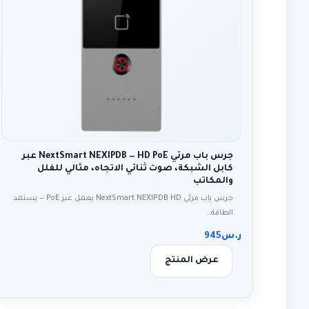
جرس باب مرئي NextSmart NEXIPDB — HD PoE عبر
كابل الشبكة، صوت ثنائي الاتجاه، مثالي للفلل
والمكاتب
جرس باب مرئي NextSmart NEXIPDB HD يعمل عبر PoE — يستمد
الطاقة…
ر.س
945
عرض المنتج