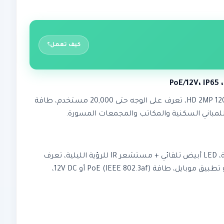
كيف تعمل؟
محطة إنتركم DNAKE (بعلامة NextSmart) S617 خارجية فاخرة للمباني: شاشة لمس IPS سعوية 8 بوصة 1280×800، كاميرا HD 2MP 120° WDR، تعرف على الوجه حتى 20,000 مستخدم، طاقة
شاشة لمس IPS سعوية 8 بوصة (1280×800)، مبنية على Android، كاميرا CMOS HD 2MP بزاوية عريضة 120° و WDR لإضاءة متوازنة، LED أبيض تلقائي + مستشعر IR للرؤية الليلية، تعرف
على الوجه بكشف الحياة (حتى 20,000 مستخدم / 20,000 وجه / 60,000 بطاقة IC/ID)، دعم SIP 2.0 للتكامل مع أي شاشة داخلية أو تطبيق موبايل، طاقة PoE (IEEE 802.3af) أو 12V DC،