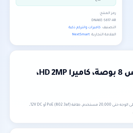
رمز المنتج:
DNAKE-S617-AR
التصنيف:
كاميرات وانتركم ذكية
العلامة التجارية:
NextSmart
محطة إنتركم مباني DNAKE / NextSmart S617 — شاشة لمس IPS مقاس 8 بوصة، كاميرا HD 2MP،
محطة إنتركم DNAKE (بعلامة NextSmart) S617 خارجية فاخرة للمباني: شاشة لمس IPS سعوية 8 بوصة 1280×800، كاميرا HD 2MP 120° WDR، تعرف على الوجه حتى 20,000 مستخدم، طاقة PoE (802.3af) أو 12V DC،