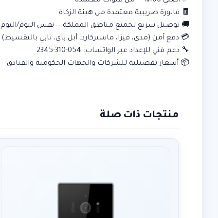
✅ أصلي 100% — من قنوات معتمدة
🧾 فاتورة ضريبية معتمدة من هيئة الزكاة
🚚 توصيل سريع لجميع مناطق المملكة — نفس اليوم/اليوم ا
💳 دفع آمن (مدى، فيزا، ماستركارد، أبل باي، تابي بالتقسيط)
🔧 دعم فني للإعداد عبر الواتساب: 054-310-2345
📦 أسعار تفضيلية للشركات والجهات الحكومية والفنادق
منتجات ذات صلة