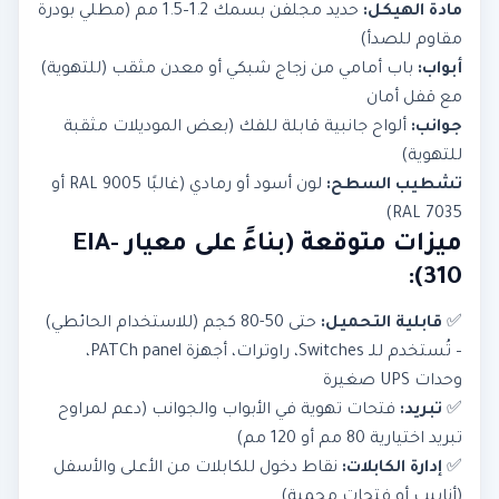
مادة الهيكل:
حديد مجلفن بسمك 1.2–1.5 مم (مطلي بودرة
مقاوم للصدأ)
أبواب:
باب أمامي من زجاج شبكي أو معدن مثقب (للتهوية)
مع قفل أمان
جوانب:
ألواح جانبية قابلة للفك (بعض الموديلات مثقبة
للتهوية)
تشطيب السطح:
لون أسود أو رمادي (غالبًا RAL 9005 أو
RAL 7035)
ميزات متوقعة (بناءً على معيار EIA-
310):
✅
قابلية التحميل:
حتى 50-80 كجم (للاستخدام الحائطي)
– تُستخدم للـ Switches، راوترات، أجهزة PATCh panel،
وحدات UPS صغيرة
✅
تبريد:
فتحات تهوية في الأبواب والجوانب (دعم لمراوح
تبريد اختيارية 80 مم أو 120 مم)
✅
إدارة الكابلات:
نقاط دخول للكابلات من الأعلى والأسفل
(أنابيب أو فتحات محمية)