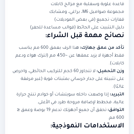
قاعدة علوية وسفلية مع مزالج كابلات
مجموعة صواميل M6، براغي، ومشابك
قفازات تجميع (في بعض الموديلات)
دليل التثبيت على الحائط (قوالب مساعدة للحفر)
نصائح مهمة قبل الشراء:
تأكد من عمق جهازك:
هذا الرف بعمق 600 مم يناسب
فقط أجهزة لا يزيد عمقها عن ~450 مم (لترك هواء ودعم
كابلات).
وزن التحميل:
لا تتجاوز 60 كجم للتركيب الحائطي، واحرص
على تثبيته على جدار خرساني بمثبتات قوية (غير مرفقة
غالبًا).
التبريد:
إذا وضعت داخله سويتشات أو خوادم تنتج حرارة
عالية، فخطط لإضافة مروحة طرد في الأعلى.
التوافق:
تحقق أن جميع أجهزتك تدعم 19 بوصة وعمق ≤
600 مم.
الاستخدامات النموذجية: