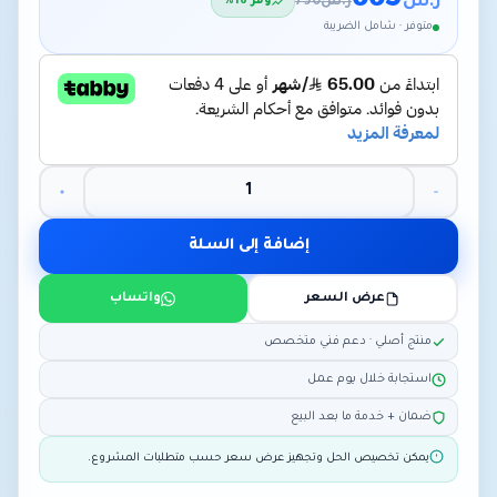
665
ر.س
ر.س
790
وفّر 16%
متوفر · شامل الضريبة
إضافة إلى السلة
عرض السعر
واتساب
منتج أصلي · دعم فني متخصص
استجابة خلال يوم عمل
ضمان + خدمة ما بعد البيع
يمكن تخصيص الحل وتجهيز عرض سعر حسب متطلبات المشروع.