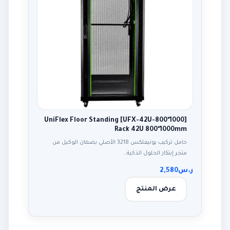
[UFX-42U-800*1000] UniFlex Floor Standing
Rack 42U 800*1000mm
حامل تركيب يونيفلكس 3218 الأصلي بضمان الوكيل من
متجر إبتكار الحلول الذكية…
ر.س
2,580
عرض المنتج