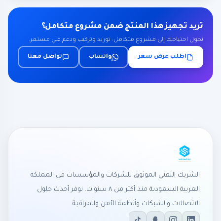
تريد تجهيز هذا المنتج ضمن مشروع متكامل؟
نحول احتياجك إلى مشروع متكامل: توريد وتركيب ودعم فني مستمر.
اطلب عرض سعر
واتساب
تواصل معنا
الشريك التقني الموثوق للشركات والمؤسسات في المملكة
العربية السعودية منذ أكثر من ٨ سنوات. نوفر أحدث حلول
الاتصالات والشبكات وأنظمة الأمن والمراقبة.