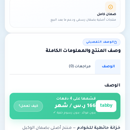
ضمان كامل
منتجات أصلية بضمان رسمي ودعم ما بعد البيع.
الوصف التفصيلي
وصف المنتج والمعلومات الكاملة
الوصف
مراجعات (0)
الوصف
قسّمها على 4 دفعات
tabby
166 ر.س / شهر
كيف تعمل؟
بدون فوائد · بدون رسوم خفية ✓
خزانة حائطية للخوادم
— منتج أصلي بضمان الوكيل