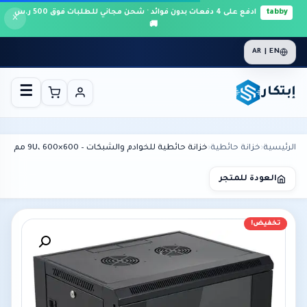
tabby
ادفع على 4 دفعات بدون فوائد · شحن مجاني للطلبات فوق 500 ر.س
×
🚚
AR | EN
إبتكار
☰
الرئيسية
›
خزانة حائطية
›
خزانة حائطية للخوادم والشبكات – 9U، 600×600 مم
العودة للمتجر
تخفيض!