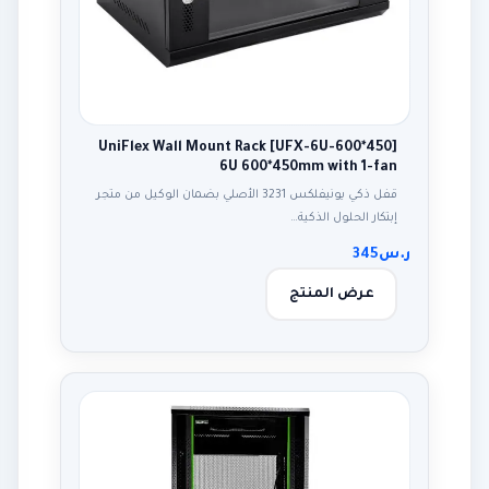
[UFX-6U-600*450] UniFlex Wall Mount Rack
6U 600*450mm with 1-fan
قفل ذكي يونيفلكس 3231 الأصلي بضمان الوكيل من متجر
إبتكار الحلول الذكية…
ر.س
345
عرض المنتج