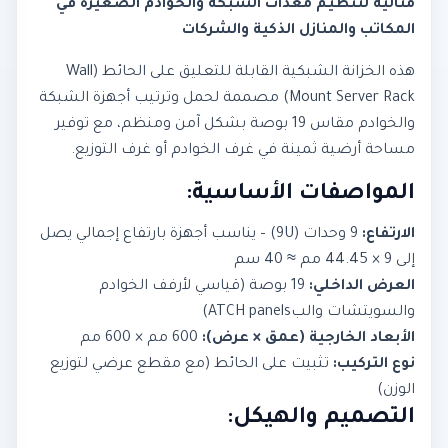
مثالية لتنظيم معدات الشبكة والخوادم الصغيرة في
المكاتب والمنازل الذكية والشركات
هذه الخزانة الشبكية القابلة للتعليق على الحائط (Wall
Mount Server Rack) مصممة لحمل وترتيب أجهزة الشبكة
والخوادم مقاس 19 بوصة بشكل آمن ومنظم، مع توفير
مساحة أرضية ثمينة في غرف الخوادم أو غرف التوزيع.
المواصفات الأساسية:
الارتفاع:
9 وحدات (9U) – يناسب أجهزة بارتفاع إجمالي يصل
إلى 9 × 44.45 مم ≈ 40 سم
العرض الداخلي:
19 بوصة (قياسي لأرفف الخوادم
والسويتشات والبATCH panels)
الأبعاد الخارجية (عمق × عرض):
600 مم × 600 مم
نوع التركيب:
تثبيت على الحائط (مع مقطع عرضي لتوزيع
الوزن)
التصميم والهيكل: