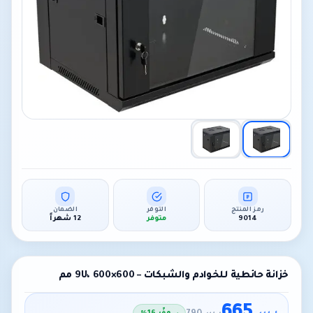
رمز المنتج
التوفر
الضمان
9014
متوفر
12 شهراً
خزانة حائطية للخوادم والشبكات – 9U، 600×600 مم