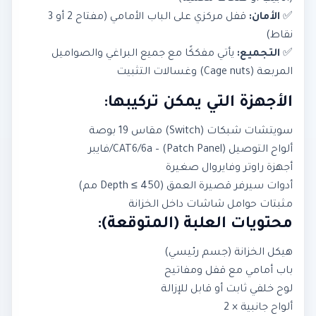
✅
الأمان:
قفل مركزي على الباب الأمامي (مفتاح 2 أو 3
نقاط)
✅
التجميع:
يأتي مفككًا مع جميع البراغي والصواميل
المربعة (Cage nuts) وغسالات التثبيت
الأجهزة التي يمكن تركيبها:
سويتشات شبكات (Switch) مقاس 19 بوصة
ألواح التوصيل (Patch Panel) – CAT6/6a/فايبر
أجهزة راوتر وفايروال صغيرة
أدوات سيرفر قصيرة العمق (Depth ≤ 450 مم)
مثبتات حوامل شاشات داخل الخزانة
محتويات العلبة (المتوقعة):
هيكل الخزانة (جسم رئيسي)
باب أمامي مع قفل ومفاتيح
لوح خلفي ثابت أو قابل للإزالة
ألواح جانبية × 2