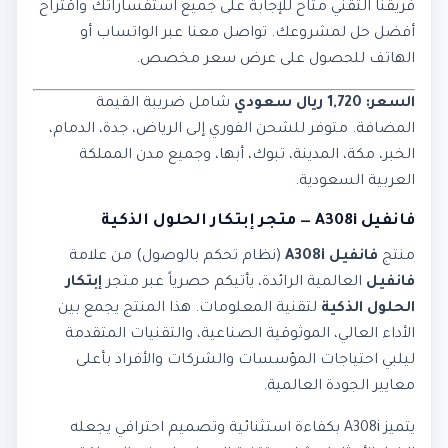
فريقنا التقني متاح للإجابة على جميع استفساراتك واقتراح
أفضل حل لمشروعك. تواصل معنا عبر الواتساب أو
الهاتف للحصول على عرض سعر مخصص.
السعر: 1,720 ريال سعودي
شامل ضريبة القيمة
المضافة. متوفر للشحن الفوري إلى الرياض، جدة، الدمام،
الخبر، مكة، المدينة، تبوك، أبها، وجميع مدن المملكة
العربية السعودية.
فانفيل A308i — متجر إبتكار الحلول الذكية
منتج
فانفيل A308i
(نظام تحكم بالوصول) من علامة
فانفيل
العالمية الرائدة، يأتيكم حصرياً عبر متجر
إبتكار
الحلول الذكية
لتقنية المعلومات. هذا المنتج يجمع بين
الأداء العالي، الموثوقية الصناعية، والتقنيات المتقدمة
ليلبي احتياجات المؤسسات والشركات والأفراد بأعلى
معايير الجودة العالمية.
يتميز A308i بكفاءة استثنائية وتصميم احترافي يجعله