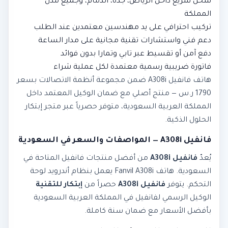
شحن سريع داخل الرياض، جدة، الدمام، وجميع مدن
المملكة
تركيب احترافي على يد مهندسين معتمدين عند الطلب
دعم فني واستشارات تقنية مجانية على مدار الساعة
دفع آمن أو تقسيط عبر تابي وتمارا بدون فوائد
فاتورة ضريبية رسمية معتمدة لكل عملية شراء
هاتف فانفيل A308i ضمن مجموعة أنظمة الاتصالات بسعر
1790 ر.س — منتج أصلي مع ضمان الوكيل المعتمد داخل
المملكة العربية السعودية، متوفر حصرياً عبر متجر إبتكار
الحلول الذكية.
فانفيل A308i — المواصفات والسعر في السعودية
يُعدّ
فانفيل A308i
من أفضل منتجات فانفيل المتاحة في
السعودية. هاتف Fanvil A308i يعمل بنظام أندرويد لوحة
التحكم. يتوفر
فانفيل A308i
حصراً من
إبتكار للتقنية
الوكيل الرسمي لفانفيل في المملكة العربية السعودية
بأفضل الأسعار مع ضمان سنة كاملة.