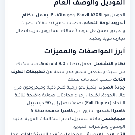
الموديل والوصف العام
الموديل هو
Fanvil A308i
. وهو
هاتف IP يعمل بنظام
أندرويد لوحة التحكم
، مصمم لدمج تطبيقات الصوت
والفيديو ضمن حل موحد لأعمالك، مما يوفر تجربة اتصال
تجارية قوية وذكية.
أبرز المواصفات والمميزات
نظام التشغيل
: يعمل بنظام
Android 9.0
، مما يمكنك
من تثبيت وتشغيل مجموعة واسعة من
تطبيقات الطرف
الثالث
حسب احتياجات عملك.
جودة الصوت
: يتميز بخوارزمية كلام ذكية وميكروفون مرن
عالي الجودة، لضمان إجراء محادثات صوتية واضحة ثنائية
الاتجاه (
Full-Duplex
) بصوت يصل إلى
90 ديسيبل
.
كاميرا الفيديو
: يحتوي على
كاميرا مدمجة بدقة 5
ميجابكسل
قابلة للتعديل، لدعم المكالمات المرئية عالية
الوضوح ومؤتمرات الفيديو.