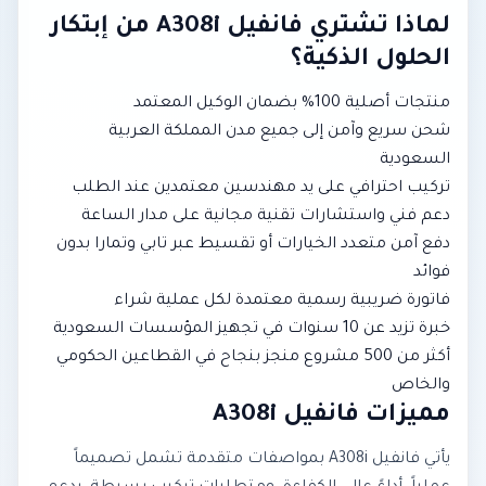
لماذا تشتري فانفيل A308i من إبتكار
الحلول الذكية؟
منتجات أصلية 100% بضمان الوكيل المعتمد
شحن سريع وآمن إلى جميع مدن المملكة العربية
السعودية
تركيب احترافي على يد مهندسين معتمدين عند الطلب
دعم فني واستشارات تقنية مجانية على مدار الساعة
دفع آمن متعدد الخيارات أو تقسيط عبر تابي وتمارا بدون
فوائد
فاتورة ضريبية رسمية معتمدة لكل عملية شراء
خبرة تزيد عن 10 سنوات في تجهيز المؤسسات السعودية
أكثر من 500 مشروع منجز بنجاح في القطاعين الحكومي
والخاص
مميزات فانفيل A308i
يأتي فانفيل A308i بمواصفات متقدمة تشمل تصميماً