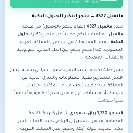
بدون فوائد · بدون رسوم خفية ✓
فانفيل 4327 — متجر إبتكار الحلول الذكية
منتج
فانفيل 4327
(نظام تحكم بالوصول) من علامة
فانفيل
العالمية، يأتيكم حصرياً عبر متجر
إبتكار الحلول
الذكية
لتقنية المعلومات في الرياض والمملكة العربية
السعودية. هذا المنتج يجمع بين الأداء العالي، الموثوقية،
والتقنيات المتقدمة.
يتميز 4327 بكفاءة استثنائية وتصميم احترافي يجعله الخيار
الأمثل لمشاريع تقنية المعلومات والمنازل الذكية في
المملكة. سواء كنت تبحث عن حل لمكتبك، فيلتك،
شركتك، أو منشأتك، فإن فانفيل يقدم أداءً موثوقاً ودعماً
تقنياً متكاملاً.
السعر: 1,720 ريال سعودي
شامل ضريبة القيمة
المضافة. متوفر للشحن إلى الرياض، جدة، الدمام، الخبر،
مكة، المدينة، تبوك، أبها، وجميع مدن المملكة العربية