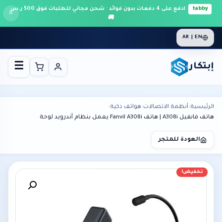
tabby
ادفع على 4 دفعات بدون فوائد · شحن مجاني للطلبات فوق 500 ر.س
×
🚚
AR | EN
إبتكار
☰
الرئيسية
›
أنظمة الاتصالات
›
هواتف ذكية
›
هاتف فانفيل A308i | هاتف Fanvil A308i يعمل بنظام أندرويد لوحة
العودة للمتجر
تخفيض!