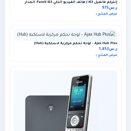
إنتركم فانفيل i63 | هاتف الفيديو الذكي Fanvil i63: الجدار
ر.س
975
عرض المنتج
Ajax Hub Plus – لوحة تحكم مركزية لاسلكية (Hub)
ر.س
1,453
عرض المنتج
×
عميل اشترى للتو
Ajax Holder-Button Wireless Panic Button
16 ساعة مضت · Jeddah