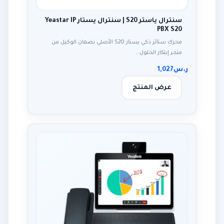
سنترال ياستر S20 | سنترال يستار Yeastar IP
PBX S20
محرك ستائر ذكي يستار S20 الأصلي بضمان الوكيل من
متجر إبتكار الحلول…
ر.س
1,027
عرض المنتج