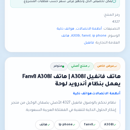
يمكن تخصيص الحل وتجهيز عرض سعر حسب متطلبات المشروع.
رمز المنتج:
4327
التصنيفات:
أنظمة الاتصالات
,
هواتف ذكية
الوسوم:
ip phone
,
fanvil
,
A308i
,
هاتف
العلامة التجارية:
فانفيل
عرض خاص
منتج أصلي
متوفر
هاتف فانفيل A308i | هاتف Fanvil A308i
يعمل بنظام أندرويد لوحة
أنظمة الاتصالات
,
هواتف ذكية
نظام تحكم بالوصول فانفيل 4327 الأصلي بضمان الوكيل من متجر
إبتكار الحلول الذكية للتقنية في المملكة العربية السعودية.
A308i
fanvil
ip phone
هاتف