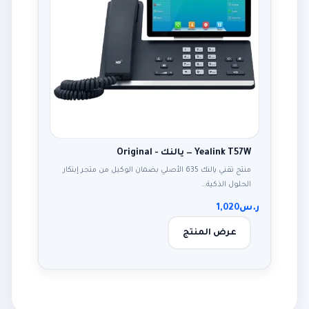
Yealink T57W — يالنك - Original
منتج تقني يالنك 635 الأصلي بضمان الوكيل من متجر إبتكار
الحلول الذكية…
ر.س
1,020
عرض المنتج