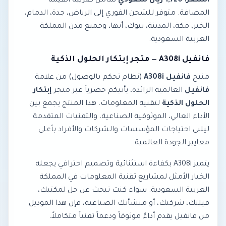
السعر: 1,720 ريال سعودي
شامل ضريبة القيمة
المضافة. متوفر للشحن الفوري إلى الرياض، جدة، الدمام،
الخبر، مكة، المدينة، تبوك، أبها، وجميع مدن المملكة
العربية السعودية.
فانفيل A308i — متجر إبتكار الحلول الذكية
منتج
فانفيل A308i
(نظام تحكم بالوصول) من علامة
فانفيل
العالمية الرائدة، يأتيكم حصرياً عبر متجر
إبتكار
الحلول الذكية
لتقنية المعلومات. هذا المنتج يجمع بين
الأداء العالي، الموثوقية الصناعية، والتقنيات المتقدمة
ليلبي احتياجات المؤسسات والشركات والأفراد بأعلى
معايير الجودة العالمية.
يتميز A308i بكفاءة استثنائية وتصميم احترافي يجعله
الخيار الأمثل لمشاريع تقنية المعلومات في المملكة
العربية السعودية. سواء كنت تبحث عن حل لمكتبك،
فيلتك، شركتك، أو منشأتك الصناعية، فإن هذا الموديل
من فانفيل يقدم أداءً موثوقاً ودعماً تقنياً متكاملاً.