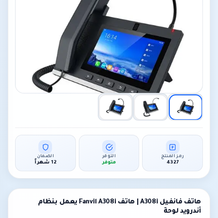
رمز المنتج
التوفر
الضمان
4327
متوفر
12 شهراً
هاتف فانفيل A308i | هاتف Fanvil A308i يعمل بنظام
أندرويد لوحة