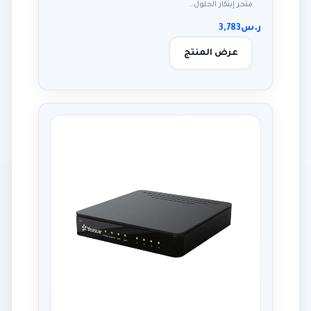
متجر إبتكار الحلول…
ر.س
3,783
عرض المنتج