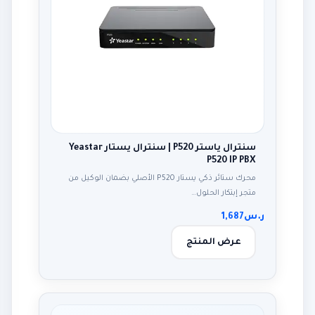
سنترال ياستر P520 | سنترال يستار Yeastar
P520 IP PBX
محرك ستائر ذكي يستار P520 الأصلي بضمان الوكيل من
متجر إبتكار الحلول…
ر.س
1,687
عرض المنتج