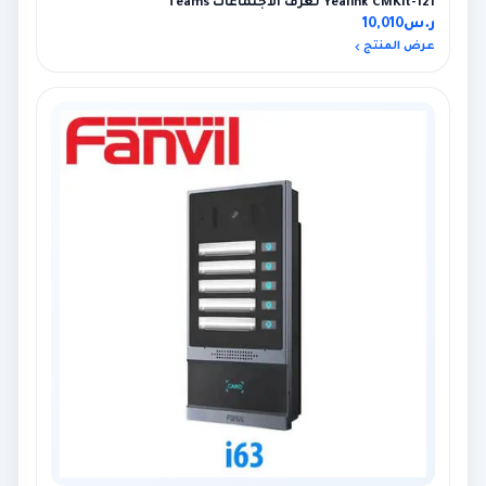
Yealink CMKit-121 لغرف الاجتماعات Teams
ر.س
10,010
عرض المنتج