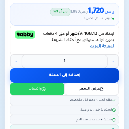
1,720
ر.س
ر.س
1,880
وفّر 9%
متوفر · شامل الضريبة
إضافة إلى السلة
عرض السعر
واتساب
منتج أصلي · دعم فني متخصص
استجابة خلال يوم عمل
ضمان + خدمة ما بعد البيع