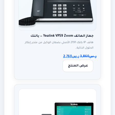
جهاز الهاتف Yealink VP59 Zoom — يالنك
هاتف IP يالنك 2191 الأصلي بضمان الوكيل من متجر إبتكار
الحلول الذكية…
ر.س
3,860
ر.س
2,760
عرض المنتج