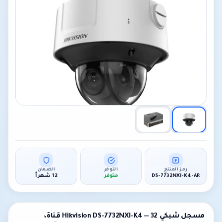
رمز المنتج
التوفر
الضمان
DS-7732NXI-K4-AR
متوفر
12 شهراً
مسجل شبكي Hikvision DS-7732NXI-K4 — 32 قناة،