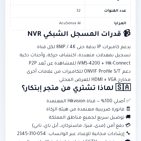
عدد القنوات
32
المزايا
AcuSense AI
📹 قدرات المسجل الشبكي NVR
يدعم كاميرات IP بدقة حتى 8MP / 4K لكل قناة
تسجيل بمعدلات متعددة، اكتشاف حركة، وأحداث ذكية
iVMS-4200 + Hik-Connect للمشاهدة عن بُعد P2P
دعم ONVIF Profile S/T للكاميرات من علامات أخرى
مخارج HDMI + VGA للعرض المحلي
🇸🇦 لماذا تشتري من متجر إبتكار؟
✅ أصلي 100% — قناة Hikvision المعتمدة
🧾 فاتورة ضريبية معتمدة من هيئة الزكاة
🚚 توصيل سريع لجميع مناطق المملكة
💳 دفع آمن (مدى، فيزا، ماستركارد، أبل باي، تابي)
🔧 إرشادات مجانية للإعداد عبر الواتساب: 054-310-2345