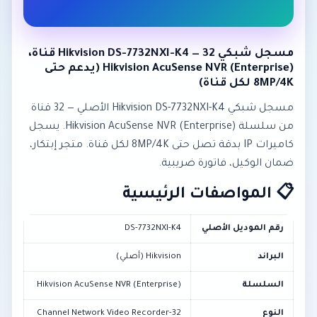
مسجل شبكي Hikvision DS-7732NXI-K4 — 32 قناة،
Hikvision AcuSense NVR (Enterprise) (يدعم حتى
8MP/4K لكل قناة)
مسجل شبكي Hikvision DS-7732NXI-K4 الأصلي — 32 قناة
من سلسلة Hikvision AcuSense NVR (Enterprise). يسجل
كاميرات IP بدقة تصل حتى 8MP/4K لكل قناة. متجر إبتكار،
ضمان الوكيل، فاتورة ضريبية.
📋 المواصفات الرئيسية
رقم الموديل الأصلي
DS-7732NXI-K4
البراند
Hikvision (أصلي)
السلسلة
Hikvision AcuSense NVR (Enterprise)
النوع
32-Channel Network Video Recorder