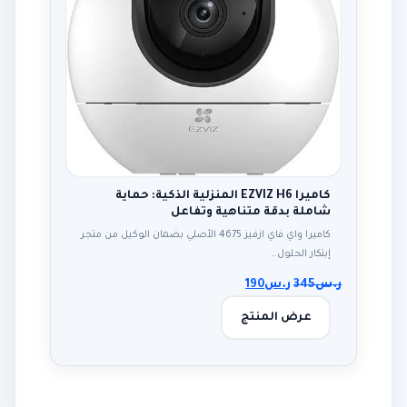
كاميرا EZVIZ H6 المنزلية الذكية: حماية
شاملة بدقة متناهية وتفاعل
كاميرا واي فاي ازفيز 4675 الأصلي بضمان الوكيل من متجر
إبتكار الحلول…
ر.س
345
ر.س
190
عرض المنتج