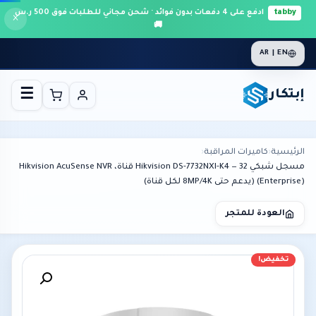
tabby
ادفع على 4 دفعات بدون فوائد · شحن مجاني للطلبات فوق 500 ر.س
×
🚚
AR | EN
إبتكار
☰
الرئيسية
›
كاميرات المراقبة
›
مسجل شبكي Hikvision DS-7732NXI-K4 — 32 قناة، Hikvision AcuSense NVR
(Enterprise) (يدعم حتى 8MP/4K لكل قناة)
العودة للمتجر
تخفيض!