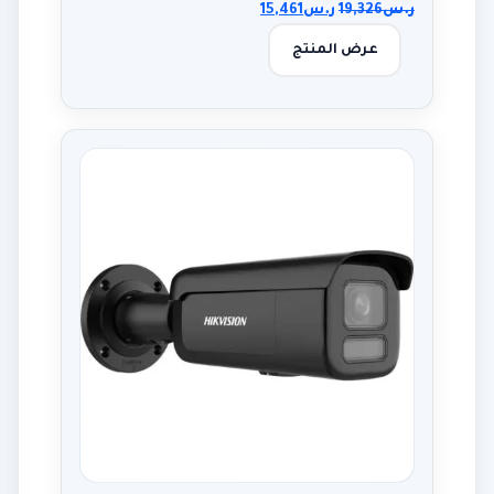
ر.س
19,326
ر.س
15,461
عرض المنتج