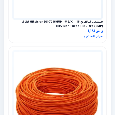
مسجل تناظري Hikvision DS-7216HUHI-M2/X — 16 قناة،
Hikvision Turbo HD Ultra (8MP)
ر.س
1,174
عرض المنتج