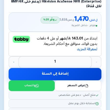
Hikvision AcuSense NVR (Enterprise) (يدعم حتى 8MP/4K
لكل قناة)
1,470
ر.س
ر.س
1,838
وفّر 20%
متوفر · شامل الضريبة
إضافة إلى السلة
عرض السعر
واتساب
منتج أصلي · دعم فني متخصص
استجابة خلال يوم عمل