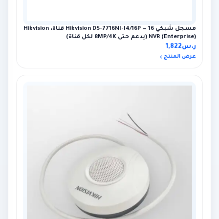
مسجل شبكي Hikvision DS-7716NI-I4/16P — 16 قناة، Hikvision
NVR (Enterprise) (يدعم حتى 8MP/4K لكل قناة)
ر.س
1,822
عرض المنتج