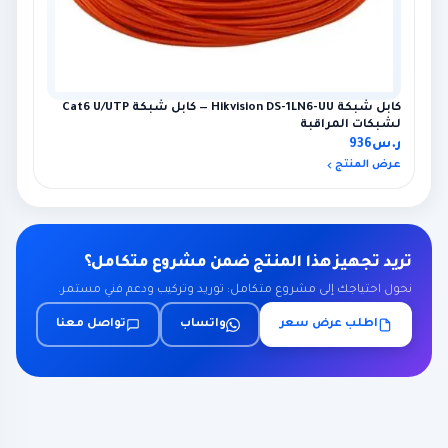
كابل شبكة Hikvision DS-1LN6-UU — كابل شبكة Cat6 U/UTP
لشبكات المراقبة
ر.س
936
عرض المنتج
تريد تجهيز هذا المنتج ضمن مشروع متكامل؟
نحول احتياجك إلى مشروع متكامل: توريد وتركيب ودعم فني مستمر.
اطلب عرض سعر
واتساب
تواصل معنا