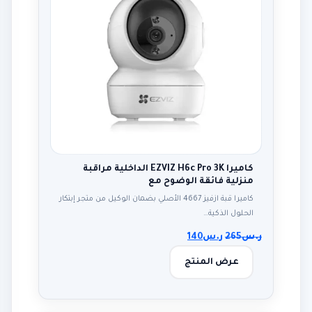
كاميرا EZVIZ H6c Pro 3K الداخلية مراقبة
منزلية فائقة الوضوح مع
كاميرا قبة ازفيز 4667 الأصلي بضمان الوكيل من متجر إبتكار
الحلول الذكية…
ر.س
265
ر.س
140
عرض المنتج