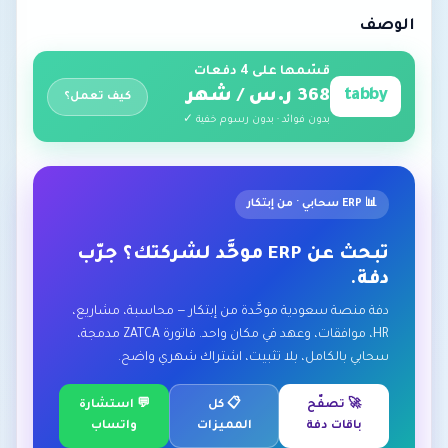
الوصف
قسّمها على 4 دفعات
tabby
368 ر.س / شهر
كيف تعمل؟
بدون فوائد · بدون رسوم خفية ✓
📊 ERP سحابي · من إبتكار
تبحث عن ERP موحَّد لشركتك؟ جرّب
دفة.
دفة منصة سعودية موحَّدة من إبتكار — محاسبة، مشاريع،
HR، موافقات، وعهد في مكان واحد. فاتورة ZATCA مدمجة،
سحابي بالكامل، بلا تثبيت، اشتراك شهري واضح.
🚀 تصفّح
📋 كل
💬 استشارة
باقات دفة
المميزات
واتساب