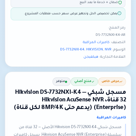
ضمان + خدمة ما بعد البيع
يمكن تخصيص الحل وتجهيز عرض سعر حسب متطلبات المشروع.
رمز المنتج:
DS-7732NXI-K4-AR
التصنيف:
كاميرات المراقبة
الوسوم:
NVR
,
HIKVISION
,
DS-7732NXI-K4
العلامة التجارية:
هيكفيجن
عرض خاص
منتج أصلي
متوفر
مسجل شبكي Hikvision DS-7732NXI-K4 —
32 قناة، Hikvision AcuSense NVR
(Enterprise) (يدعم حتى 8MP/4K لكل قناة)
كاميرات المراقبة
مسجل شبكي Hikvision DS-7732NXI-K4 الأصلي — 32 قناة من
سلسلة Hikvision AcuSense NVR (Enterprise). يسجل كاميرات