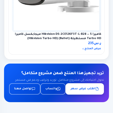
كاميرا Hikvision DS-2CE12KF3T-L-B28 — 5 ميجابكسل كاميرا
Turbo HD مستطيلة (Bullet) (Hikvision Turbo HD)
ر.س
235
عرض المنتج
تريد تجهيز هذا المنتج ضمن مشروع متكامل؟
نحول احتياجك إلى مشروع متكامل: توريد وتركيب ودعم فني مستمر.
اطلب عرض سعر
واتساب
تواصل معنا