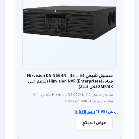
مسجل شبكي Hikvision DS-9664NI-I16 — 64
قناة، Hikvision NVR (Enterprise+) (يدعم حتى
8MP/4K لكل قناة)
مسجل شبكي Hikvision DS-9664NI-I16 الأصلي — 64
قناة من سلسلة Hikvision NVR…
ر.س
11,997
ر.س
9,598
عرض المنتج