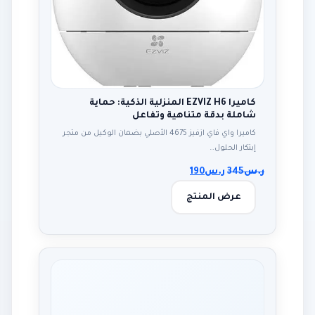
كاميرا EZVIZ H6 المنزلية الذكية: حماية
شاملة بدقة متناهية وتفاعل
كاميرا واي فاي ازفيز 4675 الأصلي بضمان الوكيل من متجر
إبتكار الحلول…
ر.س
345
ر.س
190
عرض المنتج