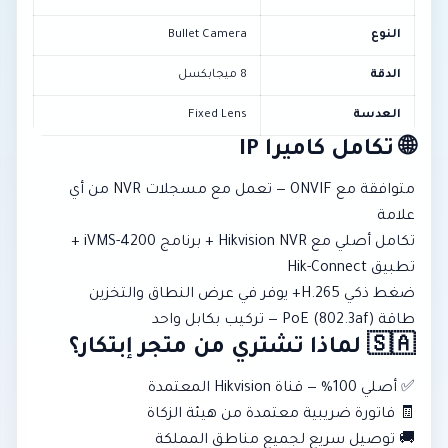
النوع
Bullet Camera
الدقة
8 ميجابكسل
العدسة
Fixed Lens
🌐 تكامل كاميرا IP
متوافقة مع ONVIF — تعمل مع مسجلات NVR من أي
علامة
تكامل أصلي مع Hikvision NVR + برنامج iVMS-4200 +
تطبيق Hik-Connect
ضغط ذكي H.265+ يوفر في عرض النطاق والتخزين
طاقة PoE (802.3af) — تركيب بكابل واحد
🇸🇦 لماذا تشتري من متجر إبتكار؟
✅ أصلي 100% — قناة Hikvision المعتمدة
🧾 فاتورة ضريبية معتمدة من هيئة الزكاة
🚚 توصيل سريع لجميع مناطق المملكة