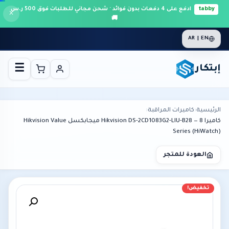
tabby
ادفع على 4 دفعات بدون فوائد · شحن مجاني للطلبات فوق 500 ر.س
×
🚚
AR | EN
إبتكار
☰
الرئيسية
›
كاميرات المراقبة
›
كاميرا Hikvision DS-2CD1083G2-LIU-B28 — 8 ميجابكسل Hikvision Value
Series (HiWatch)
العودة للمتجر
تخفيض!