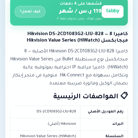
قسّمها على 4 دفعات
tabby
119 ر.س / شهر
كيف تعمل؟
بدون فوائد · بدون رسوم خفية ✓
كاميرا Hikvision DS-2CD1083G2-LIU-B28 — 8
ميجابكسل Hikvision Value Series (HiWatch)
كاميرا Hikvision DS-2CD1083G2-LIU-B28 الأصلية — 8
ميجابكسل نوع مستطيلة Bullet من Hikvision Value Series
(HiWatch). كاميرا مراقبة IP احترافية بموثوقية عالية
وتتكامل بسهولة مع Hik-Connect. متوفرة في متجر إبتكار
بضمان الوكيل وفاتورة ضريبية معتمدة.
📋 المواصفات الرئيسية
رقم الموديل الأصلي
DS-2CD1083G2-LIU-B28
البراند
Hikvision (أصلي)
السلسلة
Hikvision Value Series (HiWatch)