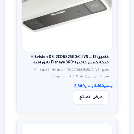
كاميرا Hikvision DS-2CD6825G0/C-IVS — 12
ميجابكسل كاميرا Fisheye 360° بانورامية
كاميرا Hikvision DS-2CD6825G0/C-IVS الأصلية — 12
ميجابكسل بانورامية 360°، تلتقط غرفة أو…
ر.س
3,190
ر.س
2,880
عرض المنتج