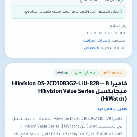
ضمان + خدمة ما بعد البيع
يمكن تخصيص الحل وتجهيز عرض سعر حسب متطلبات المشروع.
رمز المنتج:
DS-2CD1083G2-LIU-B28
التصنيف:
كاميرات المراقبة
العلامة التجارية:
هيكفيجن
عرض خاص
منتج أصلي
متوفر
كاميرا Hikvision DS-2CD1083G2-LIU-B28 — 8
ميجابكسل Hikvision Value Series
(HiWatch)
كاميرات المراقبة
كاميرا Hikvision DS-2CD1083G2-LIU-B28 الأصلية — 8 ميجابكسل
نوع مستطيلة Bullet من Hikvision Value Series (HiWatch).
كاميرا مراقبة IP احترافية بموثوقية عالية وتتكامل بسهولة مع Hik-