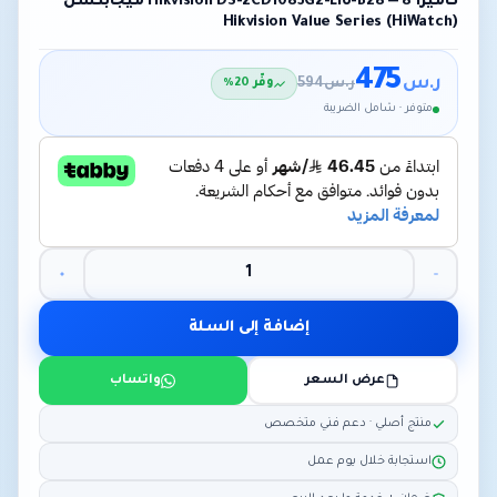
كاميرا Hikvision DS-2CD1083G2-LIU-B28 — 8 ميجابكسل
Hikvision Value Series (HiWatch)
475
ر.س
ر.س
594
وفّر 20%
متوفر · شامل الضريبة
إضافة إلى السلة
عرض السعر
واتساب
منتج أصلي · دعم فني متخصص
استجابة خلال يوم عمل