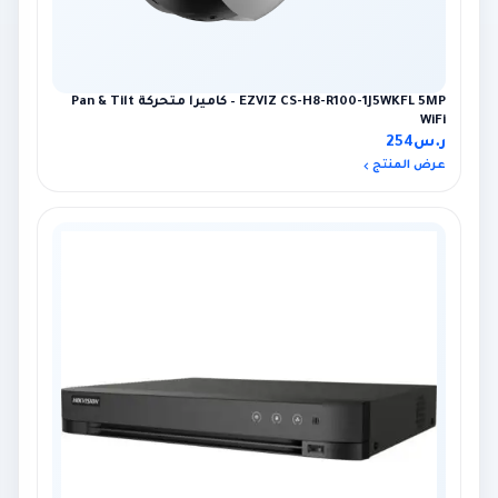
EZVIZ CS-H8-R100-1J5WKFL 5MP – كاميرا متحركة Pan & Tilt
WiFi
ر.س
254
عرض المنتج