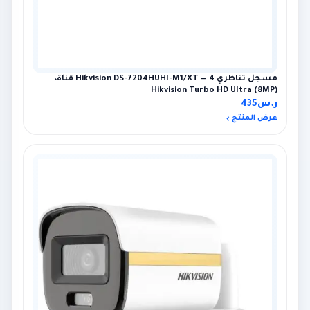
مسجل تناظري Hikvision DS-7204HUHI-M1/XT — 4 قناة،
Hikvision Turbo HD Ultra (8MP)
ر.س
435
عرض المنتج