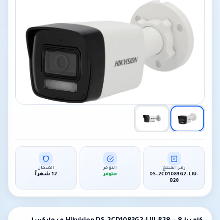
رمز المنتج
التوفر
الضمان
DS-2CD1083G2-LIU-
متوفر
12 شهراً
B28