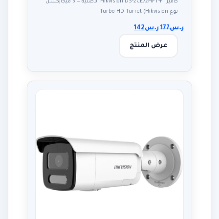
كاميرا Hikvision DS-2CE72HFT-F الأصلية — 5 ميجابكسل
نوع Turbo HD Turret (Hikvision…
ر.س
177
ر.س
142
عرض المنتج