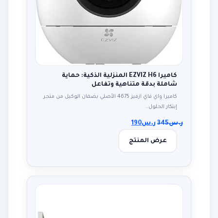
كاميرا EZVIZ H6 المنزلية الذكية: حماية
شاملة بدقة متناهية وتفاعل
كاميرا واي فاي ازفيز 4675 الأصلي بضمان الوكيل من متجر
إبتكار الحلول…
ر.س
345
ر.س
190
عرض المنتج