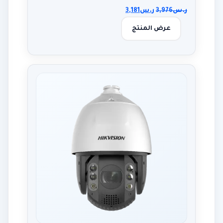
ر.س
3,976
ر.س
3,181
عرض المنتج