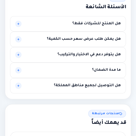
الأسئلة الشائعة
هل المنتج للشركات فقط؟
موجه أساساً للبيئات المهنية، لكنه قد يناسب حالات أخرى تحتاج
هل يمكن طلب عرض سعر حسب الكمية؟
مستوى أعلى من الاستقرار.
نعم، يتم تخصيص العرض بناءً على الكميات وطبيعة المشروع.
هل يتوفر دعم في الاختيار والتركيب؟
نعم، توصية فنية أولية ومساعدة في الربط مع متطلبات المشروع.
ما مدة الضمان؟
بين سنة وثلاث سنوات حسب الماركة مع إمكانية الضمان الممتد.
هل التوصيل لجميع مناطق المملكة؟
نعم لجميع المناطق، مع إمكانية التركيب في الرياض ومحيطها.
منتجات مرتبطة
قد يهمك أيضاً