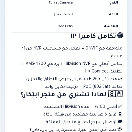
النوع
Turret Camera
الدقة
8 ميجابكسل
العدسة
Fixed Lens
🌐 تكامل كاميرا IP
متوافقة مع ONVIF — تعمل مع مسجلات NVR من أي
علامة
تكامل أصلي مع Hikvision NVR + برنامج iVMS-4200 +
تطبيق Hik-Connect
ضغط ذكي H.265+ يوفر في عرض النطاق والتخزين
طاقة PoE (802.3af) — تركيب بكابل واحد
🇸🇦 لماذا تشتري من متجر إبتكار؟
✅ أصلي 100% — قناة Hikvision المعتمدة
🧾 فاتورة ضريبية معتمدة من هيئة الزكاة
🚚 توصيل سريع لجميع مناطق المملكة
💳 دفع آمن (مدى، فيزا، ماستركارد، أبل باي، تابي)