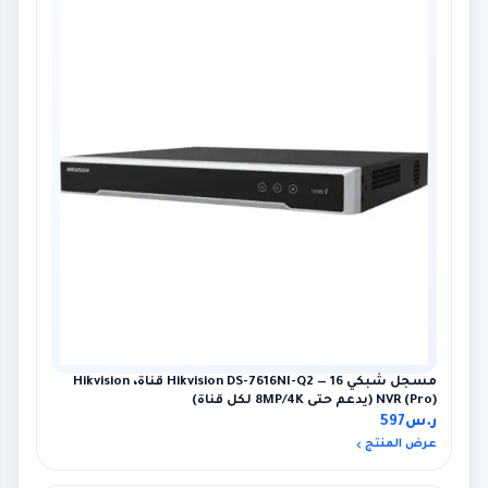
مسجل شبكي Hikvision DS-7616NI-Q2 — 16 قناة، Hikvision
NVR (Pro) (يدعم حتى 8MP/4K لكل قناة)
ر.س
597
عرض المنتج