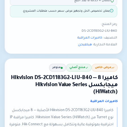
ضمان + خدمة ما بعد البيع
يمكن تخصيص الحل وتجهيز عرض سعر حسب متطلبات المشروع.
رمز المنتج:
DS-2CD1183G2-LIU-B40
التصنيف:
كاميرات المراقبة
العلامة التجارية:
هيكفيجن
عرض خاص
منتج أصلي
متوفر
كاميرا Hikvision DS-2CD1183G2-LIU-B40 — 8
ميجابكسل Hikvision Value Series
(HiWatch)
كاميرات المراقبة
كاميرا Hikvision DS-2CD1183G2-LIU-B40 الأصلية — 8 ميجابكسل
نوع Turret من Hikvision Value Series (HiWatch). كاميرا مراقبة IP
احترافية بموثوقية عالية وتتكامل بسهولة مع Hik-Connect. متوفرة