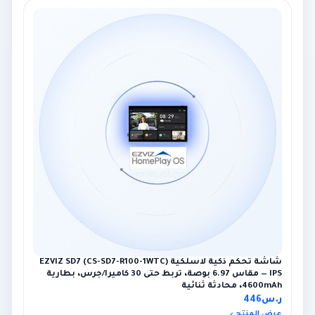
شاشة تحكم ذكية لاسلكية EZVIZ SD7 (CS-SD7-R100-1WTC)
— IPS مقاس 6.97 بوصة، تربط حتى 30 كاميرا/جرس، بطارية
4600mAh، محادثة ثنائية
ر.س
446
عرض المنتج