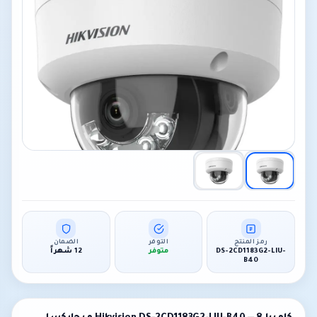
رمز المنتج
التوفر
الضمان
DS-2CD1183G2-LIU-
متوفر
12 شهراً
B40