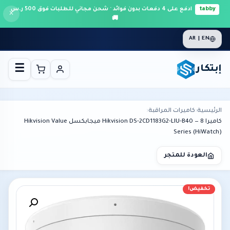
tabby
ادفع على 4 دفعات بدون فوائد · شحن مجاني للطلبات فوق 500 ر.س
×
🚚
AR | EN
إبتكار
☰
الرئيسية
›
كاميرات المراقبة
›
كاميرا Hikvision DS-2CD1183G2-LIU-B40 — 8 ميجابكسل Hikvision Value
Series (HiWatch)
العودة للمتجر
تخفيض!