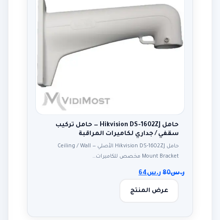
حامل Hikvision DS-1602ZJ — حامل تركيب
سقفي / جداري لكاميرات المراقبة
حامل Hikvision DS-1602ZJ الأصلي — Ceiling / Wall
Mount Bracket مخصص للكاميرات…
ر.س
80
ر.س
64
عرض المنتج