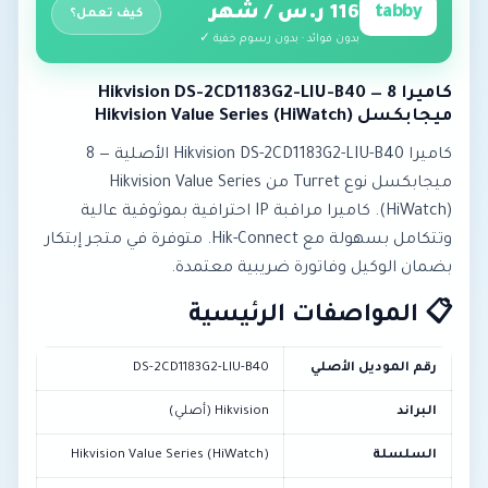
tabby
116 ر.س / شهر
كيف تعمل؟
بدون فوائد · بدون رسوم خفية ✓
كاميرا Hikvision DS-2CD1183G2-LIU-B40 — 8
ميجابكسل Hikvision Value Series (HiWatch)
كاميرا Hikvision DS-2CD1183G2-LIU-B40 الأصلية — 8
ميجابكسل نوع Turret من Hikvision Value Series
(HiWatch). كاميرا مراقبة IP احترافية بموثوقية عالية
وتتكامل بسهولة مع Hik-Connect. متوفرة في متجر إبتكار
بضمان الوكيل وفاتورة ضريبية معتمدة.
📋 المواصفات الرئيسية
رقم الموديل الأصلي
DS-2CD1183G2-LIU-B40
البراند
Hikvision (أصلي)
السلسلة
Hikvision Value Series (HiWatch)