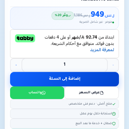
949
ر.س
ر.س
1,186
وفّر 20%
متوفر · غير شامل الضريبة
إضافة إلى السلة
عرض السعر
واتساب
منتج أصلي · دعم فني متخصص
استجابة خلال يوم عمل
ضمان + خدمة ما بعد البيع