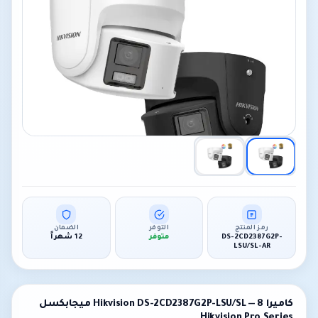
رمز المنتج
التوفر
الضمان
DS-2CD2387G2P-
متوفر
12 شهراً
LSU/SL-AR
كاميرا Hikvision DS-2CD2387G2P-LSU/SL — 8 ميجابكسل
Hikvision Pro Series