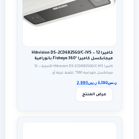
كاميرا Hikvision DS-2CD6825G0/C-IVS — 12
ميجابكسل كاميرا Fisheye 360° بانورامية
كاميرا Hikvision DS-2CD6825G0/C-IVS الأصلية — 12
ميجابكسل بانورامية 360°، تلتقط غرفة أو…
ر.س
3,190
ر.س
2,880
عرض المنتج