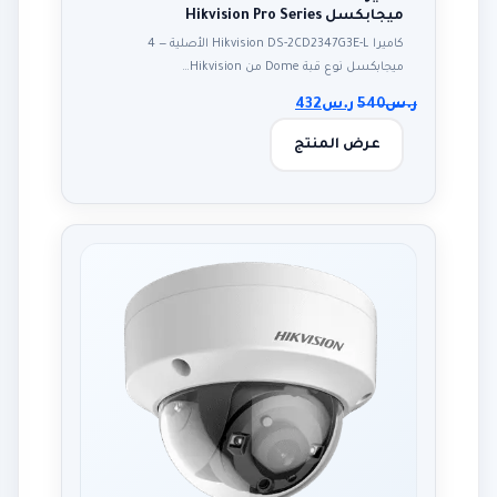
ميجابكسل Hikvision Pro Series
كاميرا Hikvision DS-2CD2347G3E-L الأصلية — 4
ميجابكسل نوع قبة Dome من Hikvision…
ر.س
540
ر.س
432
عرض المنتج