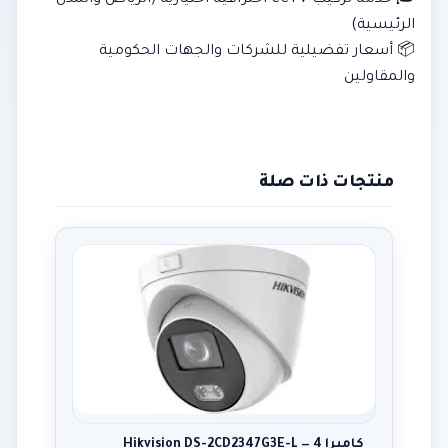
🎓 خدمة تركيب CCTV احترافية اختيارية (الرياض والمدن
الرئيسية)
📦 أسعار تفضيلية للشركات والجهات الحكومية
والمقاولين
منتجات ذات صلة
كاميرا Hikvision DS-2CD2347G3E-L — 4