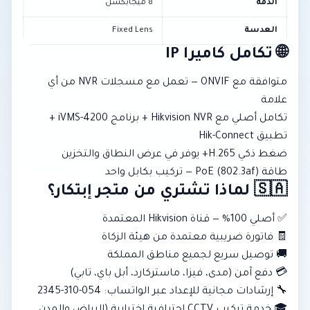
الدقة
8 ميجابكسل
العدسة
Fixed Lens
🌐 تكامل كاميرا IP
متوافقة مع ONVIF — تعمل مع مسجلات NVR من أي
علامة
تكامل أصلي مع Hikvision NVR + برنامج iVMS-4200 +
تطبيق Hik-Connect
ضغط ذكي H.265+ يوفر في عرض النطاق والتخزين
طاقة PoE (802.3af) — تركيب بكابل واحد
🇸🇦 لماذا تشتري من متجر إبتكار؟
✅ أصلي 100% — قناة Hikvision المعتمدة
🧾 فاتورة ضريبية معتمدة من هيئة الزكاة
🚚 توصيل سريع لجميع مناطق المملكة
💳 دفع آمن (مدى، فيزا، ماستركارد، أبل باي، تابي)
🔧 إرشادات مجانية للإعداد عبر الواتساب: 054-310-2345