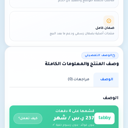
مناسب لخطط التوسع والتنفيذ بأي حجم.
ضمان كامل
منتجات أصلية بضمان رسمي ودعم ما بعد البيع.
الوصف التفصيلي
وصف المنتج والمعلومات الكاملة
الوصف
مراجعات (0)
الوصف
قسّمها على 4 دفعات
tabby
237 ر.س / شهر
كيف تعمل؟
بدون فوائد · بدون رسوم خفية ✓