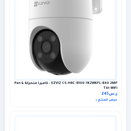
EZVIZ CS-H8C-R100-1K2WKFL-B40 2MP – كاميرا متحركة Pan &
Tilt WiFi
ر.س
245
عرض المنتج