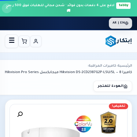
tabby
ادفع على 4 دفعات بدون فوائد · شحن مجاني للطلبات فوق 500 ر.س
×
🚚
AR | EN
إبتكار
☰
الرئيسية
›
كاميرات المراقبة
›
كاميرا Hikvision DS-2CD2387G2P-LSU/SL — 8 ميجابكسل Hikvision Pro Series
العودة للمتجر
تخفيض!