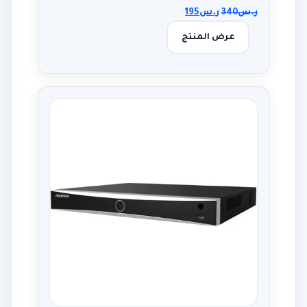
ر.س
340
ر.س
195
عرض المنتج