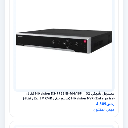
مسجل شبكي Hikvision DS-7732NI-M4/16P — 32 قناة،
Hikvision NVR (Enterprise) (يدعم حتى 8MP/4K لكل قناة)
ر.س
4,309
عرض المنتج