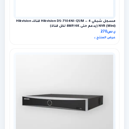
مسجل شبكي Hikvision DS-7104NI-Q1/M — 4 قناة، Hikvision
NVR (Mini) (يدعم حتى 8MP/4K لكل قناة)
ر.س
270
عرض المنتج