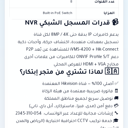
عدد القنوات
8
المزايا
Built-in PoE Switch
📹 قدرات المسجل الشبكي NVR
يدعم كاميرات IP بدقة حتى 8MP / 4K لكل قناة
تسجيل بمعدلات متعددة، اكتشاف حركة، وأحداث ذكية
iVMS-4200 + Hik-Connect للمشاهدة عن بُعد P2P
دعم ONVIF Profile S/T للكاميرات من علامات أخرى
مخارج HDMI + VGA للعرض المحلي
🇸🇦 لماذا تشتري من متجر إبتكار؟
✅ أصلي 100% — قناة Hikvision المعتمدة
🧾 فاتورة ضريبية معتمدة من هيئة الزكاة
🚚 توصيل سريع لجميع مناطق المملكة
💳 دفع آمن (مدى، فيزا، ماستركارد، أبل باي، تابي)
🔧 إرشادات مجانية للإعداد عبر الواتساب: 054-310-2345
🎓 خدمة تركيب CCTV احترافية اختيارية (الرياض والمدن