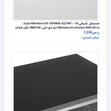
مسجل شبكي Hikvision DS-7616NXI-K2/16P — 16 قناة،
Hikvision AcuSense NVR (Pro) (يدعم حتى 8MP/4K لكل قناة)
ر.س
1,206
عرض المنتج