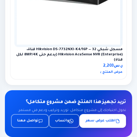
مسجل شبكي Hikvision DS-7732NXI-K4/16P — 32 قناة،
Hikvision AcuSense NVR (Enterprise) (يدعم حتى 8MP/4K لكل
قناة)
ر.س
2,203
عرض المنتج
تريد تجهيز هذا المنتج ضمن مشروع متكامل؟
نحول احتياجك إلى مشروع متكامل: توريد وتركيب ودعم فني مستمر.
اطلب عرض سعر
واتساب
تواصل معنا