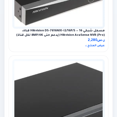
مسجل شبكي Hikvision DS-7616NXI-I2/16P/S — 16 قناة،
Hikvision AcuSense NVR (Pro) (يدعم حتى 8MP/4K لكل قناة)
ر.س
2,280
عرض المنتج