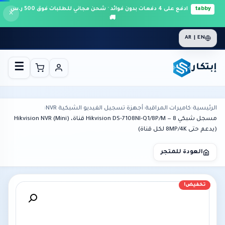
tabby
ادفع على 4 دفعات بدون فوائد · شحن مجاني للطلبات فوق 500 ر.س
×
🚚
AR | EN
إبتكار
☰
الرئيسية
›
كاميرات المراقبة
›
أجهزة تسجيل الفيديو الشبكية NVR
›
مسجل شبكي Hikvision DS-7108NI-Q1/8P/M — 8 قناة، Hikvision NVR (Mini)
(يدعم حتى 8MP/4K لكل قناة)
العودة للمتجر
تخفيض!