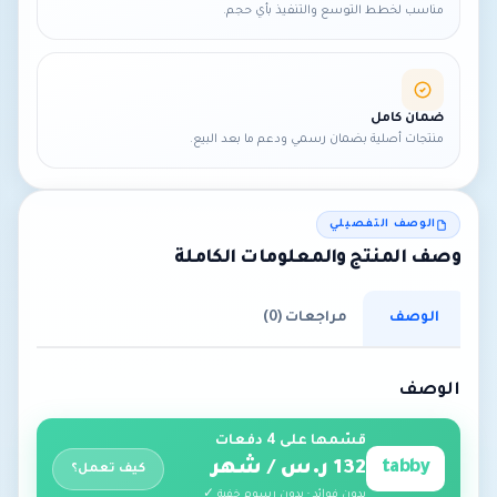
مناسب لخطط التوسع والتنفيذ بأي حجم.
ضمان كامل
منتجات أصلية بضمان رسمي ودعم ما بعد البيع.
الوصف التفصيلي
وصف المنتج والمعلومات الكاملة
الوصف
مراجعات (0)
الوصف
قسّمها على 4 دفعات
tabby
132 ر.س / شهر
كيف تعمل؟
بدون فوائد · بدون رسوم خفية ✓