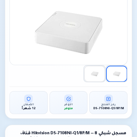
رمز المنتج
التوفر
الضمان
DS-7108NI-Q1/8P/M
متوفر
12 شهراً
مسجل شبكي Hikvision DS-7108NI-Q1/8P/M — 8 قناة،