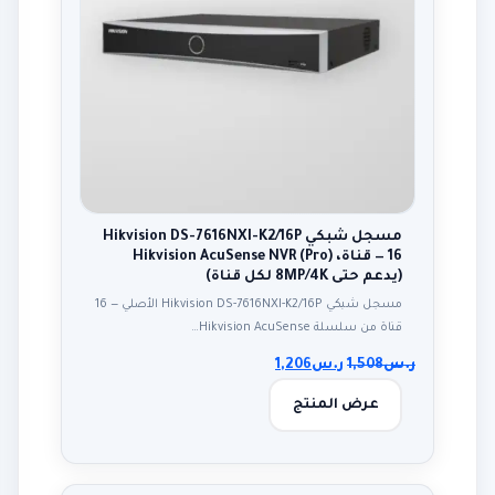
مسجل شبكي Hikvision DS-7616NXI-K2/16P
— 16 قناة، Hikvision AcuSense NVR (Pro)
(يدعم حتى 8MP/4K لكل قناة)
مسجل شبكي Hikvision DS-7616NXI-K2/16P الأصلي — 16
قناة من سلسلة Hikvision AcuSense…
ر.س
1,508
ر.س
1,206
عرض المنتج