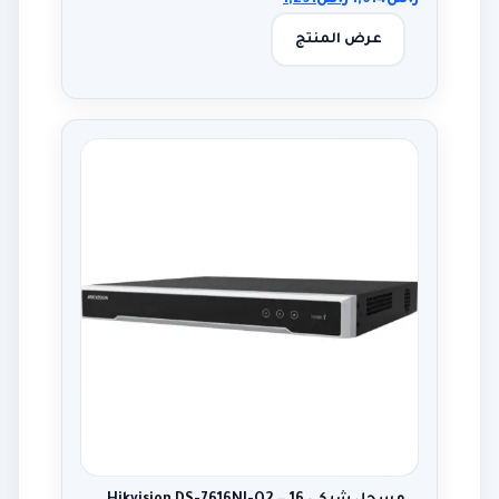
ر.س
1,614
ر.س
1,291
عرض المنتج