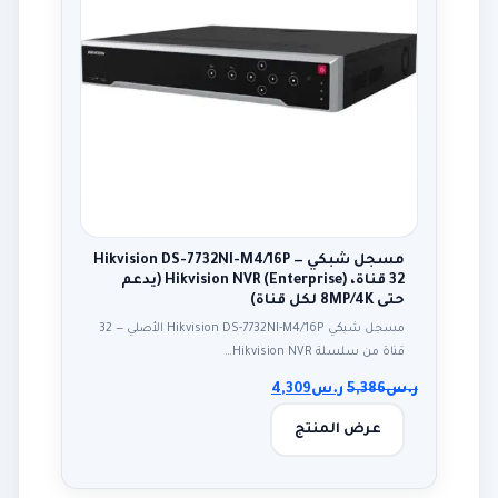
مسجل شبكي Hikvision DS-7732NI-M4/16P —
32 قناة، Hikvision NVR (Enterprise) (يدعم
حتى 8MP/4K لكل قناة)
مسجل شبكي Hikvision DS-7732NI-M4/16P الأصلي — 32
قناة من سلسلة Hikvision NVR…
ر.س
5,386
ر.س
4,309
عرض المنتج