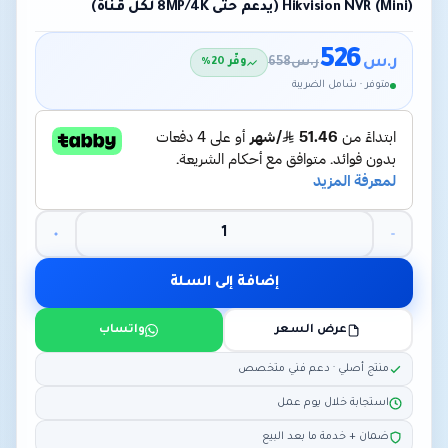
Hikvision NVR (Mini) (يدعم حتى 8MP/4K لكل قناة)
526
ر.س
ر.س
658
وفّر 20%
متوفر · شامل الضريبة
إضافة إلى السلة
عرض السعر
واتساب
منتج أصلي · دعم فني متخصص
استجابة خلال يوم عمل
ضمان + خدمة ما بعد البيع