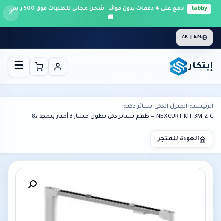
tabby
ادفع على 4 دفعات بدون فوائد · شحن مجاني للطلبات فوق 500 ر.س
×
🚚
AR | EN
إبتكار
☰
الرئيسية
›
المنزل الذكي
›
ستائر ذكية
›
NEXCURT-KIT-3M-Z-C — طقم ستائر ذكي بطول مسار 3 أمتار بنمط 82
العودة للمتجر