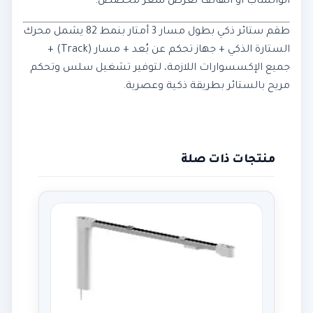
الواتساب أو الهاتف لعرض سعر مخصص.
طقم ستائر ذكي بطول مسار 3 أمتار بنمط 82 يشمل محرك
الستارة الذكي + جهاز تحكم عن بُعد + مسار (Track) +
جميع الإكسسوارات اللازمة، لتوفير تشغيل سلس وتحكم
مريح بالستائر بطريقة ذكية وعصرية.
منتجات ذات صلة