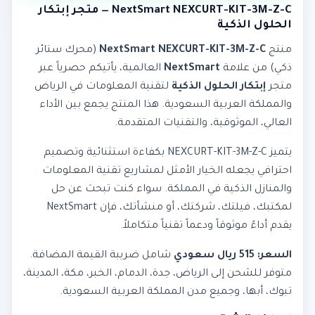
NextSmart NEXCURT-KIT-3M-Z-C — متجر إبتكار
الحلول الذكية
منتج
NextSmart NEXCURT-KIT-3M-Z-C
(محرك ستائر
ذكي) من علامة
NextSmart
العالمية، يأتيكم حصرياً عبر
متجر
إبتكار الحلول الذكية
لتقنية المعلومات في الرياض
والمملكة العربية السعودية. هذا المنتج يجمع بين الأداء
العالي، الموثوقية، والتقنيات المتقدمة.
يتميز NEXCURT-KIT-3M-Z-C بكفاءة استثنائية وتصميم
احترافي يجعله الخيار الأمثل لمشاريع تقنية المعلومات
والمنازل الذكية في المملكة. سواء كنت تبحث عن حل
لمكتبك، فيلتك، شركتك، أو منشأتك، فإن NextSmart
يقدم أداءً موثوقاً ودعماً تقنياً متكاملاً.
السعر: 515 ريال سعودي
شامل ضريبة القيمة المضافة.
متوفر للشحن إلى الرياض، جدة، الدمام، الخبر، مكة، المدينة،
تبوك، أبها، وجميع مدن المملكة العربية السعودية.