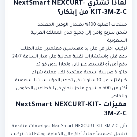
لماذا تشتري NextSmart NEXCURT-
KIT-3M-Z-C من إبتكار؟
منتجات أصلية 100% بضمان الوكيل المعتمد
شحن سريع وآمن إلى جميع مدن المملكة العربية
السعودية
تركيب احترافي على يد مهندسين معتمدين عند الطلب
دعم فني واستشارات تقنية مجانية على مدار الساعة 24/7
دفع آمن أو تقسيط عبر تابي وتمارا بدون فوائد
فاتورة ضريبية رسمية معتمدة لكل عملية شراء
خبرة تزيد عن 10 سنوات في تجهيز المؤسسات السعودية
أكثر من 500 مشروع منجز بنجاح في القطاعين الحكومي
والخاص
مميزات NextSmart NEXCURT-KIT-
3M-Z-C
يأتي NextSmart NEXCURT-KIT-3M-Z-C بمواصفات متقدمة
تشمل تصميماً عملياً، أداءً عالي الكفاءة، ومتطلبات تركيب