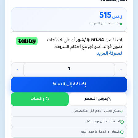
515
ر.س
متوفر · شامل الضريبة
إضافة إلى السلة
عرض السعر
واتساب
منتج أصلي · دعم فني متخصص
استجابة خلال يوم عمل
ضمان + خدمة ما بعد البيع