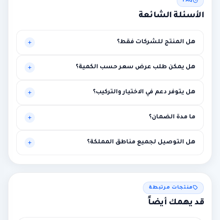
FAQ
الأسئلة الشائعة
هل المنتج للشركات فقط؟
موجه أساساً للبيئات المهنية، لكنه قد يناسب حالات أخرى تحتاج
هل يمكن طلب عرض سعر حسب الكمية؟
مستوى أعلى من الاستقرار.
نعم، يتم تخصيص العرض بناءً على الكميات وطبيعة المشروع.
هل يتوفر دعم في الاختيار والتركيب؟
نعم، توصية فنية أولية ومساعدة في الربط مع متطلبات المشروع.
ما مدة الضمان؟
بين سنة وثلاث سنوات حسب الماركة مع إمكانية الضمان الممتد.
هل التوصيل لجميع مناطق المملكة؟
نعم لجميع المناطق، مع إمكانية التركيب في الرياض ومحيطها.
منتجات مرتبطة
قد يهمك أيضاً