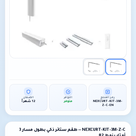
رمز المنتج
التوفر
الضمان
NEXCURT-KIT-3M-
متوفر
12 شهراً
Z-C-EN
NEXCURT-KIT-3M-Z-C — طقم ستائر ذكي بطول مسار 3
أمتار بنمط 82