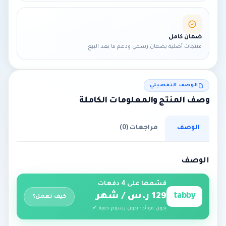
ضمان كامل
منتجات أصلية بضمان رسمي ودعم ما بعد البيع.
الوصف التفصيلي
وصف المنتج والمعلومات الكاملة
الوصف
مراجعات (0)
الوصف
قسّمها على 4 دفعات
tabby
129 ر.س / شهر
كيف تعمل؟
بدون فوائد · بدون رسوم خفية ✓