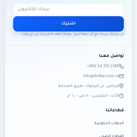
اشترك
لن نشارك بريدك مع أي جهة أخرى. يمكنك إلغاء الاشتراك في أي وقت.
تواصل معنا
‎+966 54 310 2345
info@ibtikar.com.sa
الرياض، حي اليرموك، طريق الصحابة
الأحد – الخميس: ٨:٠٠ ص – ٦:٠٠ م
قطاعاتنا
الجهات الحكومية
القطاع الصحي