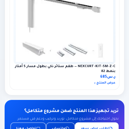
NEXCURT-KIT-5M-Z-C — طقم ستائر ذكي بطول مسار 5 أمتار
بنمط 82
ر.س
685
عرض المنتج
تريد تجهيز هذا المنتج ضمن مشروع متكامل؟
نحول احتياجك إلى مشروع متكامل: توريد وتركيب ودعم فني مستمر.
اطلب عرض سعر
واتساب
تواصل معنا