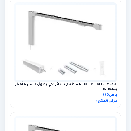
NEXCURT-KIT-6M-Z-C — طقم ستائر ذكي بطول مسار 6 أمتار
بنمط 82
ر.س
770
عرض المنتج