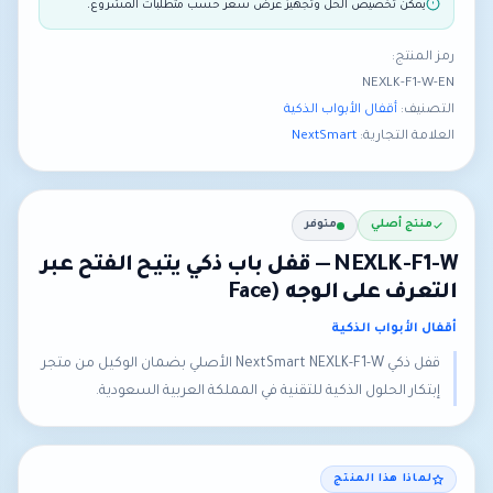
يمكن تخصيص الحل وتجهيز عرض سعر حسب متطلبات المشروع.
رمز المنتج:
NEXLK-F1-W-EN
التصنيف:
أقفال الأبواب الذكية
العلامة التجارية:
NextSmart
منتج أصلي
متوفر
NEXLK-F1-W — قفل باب ذكي يتيح الفتح عبر
التعرف على الوجه (Face
أقفال الأبواب الذكية
قفل ذكي NextSmart NEXLK-F1-W الأصلي بضمان الوكيل من متجر
إبتكار الحلول الذكية للتقنية في المملكة العربية السعودية.
لماذا هذا المنتج