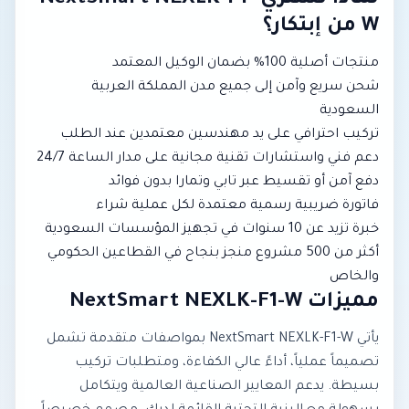
لماذا تشتري NextSmart NEXLK-F1-
W من إبتكار؟
منتجات أصلية 100% بضمان الوكيل المعتمد
شحن سريع وآمن إلى جميع مدن المملكة العربية
السعودية
تركيب احترافي على يد مهندسين معتمدين عند الطلب
دعم فني واستشارات تقنية مجانية على مدار الساعة 24/7
دفع آمن أو تقسيط عبر تابي وتمارا بدون فوائد
فاتورة ضريبية رسمية معتمدة لكل عملية شراء
خبرة تزيد عن 10 سنوات في تجهيز المؤسسات السعودية
أكثر من 500 مشروع منجز بنجاح في القطاعين الحكومي
والخاص
مميزات NextSmart NEXLK-F1-W
يأتي NextSmart NEXLK-F1-W بمواصفات متقدمة تشمل
تصميماً عملياً، أداءً عالي الكفاءة، ومتطلبات تركيب
بسيطة. يدعم المعايير الصناعية العالمية ويتكامل