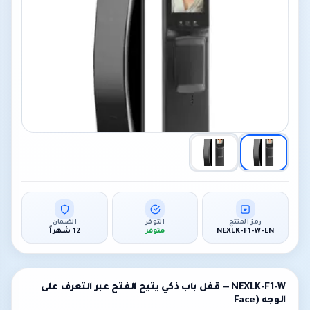
رمز المنتج
التوفر
الضمان
NEXLK-F1-W-EN
متوفر
12 شهراً
NEXLK-F1-W — قفل باب ذكي يتيح الفتح عبر التعرف على
الوجه (Face