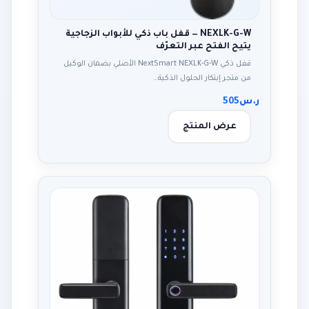
NEXLK-G-W — قفل باب ذكي للأبواب الزجاجية
يتيح الفتح عبر التعرّف
قفل ذكي NextSmart NEXLK-G-W الأصلي بضمان الوكيل
من متجر إبتكار الحلول الذكية…
ر.س
505
عرض المنتج