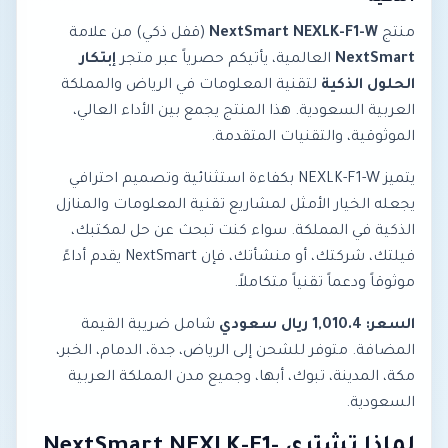
منتج
NextSmart NEXLK-F1-W
(قفل ذكي) من علامة
NextSmart
العالمية، يأتيكم حصرياً عبر متجر
إبتكار
الحلول الذكية
لتقنية المعلومات في الرياض والمملكة
العربية السعودية. هذا المنتج يجمع بين الأداء العالي،
الموثوقية، والتقنيات المتقدمة.
يتميز NEXLK-F1-W بكفاءة استثنائية وتصميم احترافي
يجعله الخيار الأمثل لمشاريع تقنية المعلومات والمنازل
الذكية في المملكة. سواء كنت تبحث عن حل لمكتبك،
فيلتك، شركتك، أو منشأتك، فإن NextSmart يقدم أداءً
موثوقاً ودعماً تقنياً متكاملاً.
السعر: 1,010.4 ريال سعودي
شامل ضريبة القيمة
المضافة. متوفر للشحن إلى الرياض، جدة، الدمام، الخبر،
مكة، المدينة، تبوك، أبها، وجميع مدن المملكة العربية
السعودية.