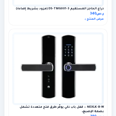
ذراع الحاجز المستقيم DS-TMG001-3 (مزود بشريط إضاءة)
ر.س
340
عرض المنتج
NEXLK-B-W — قفل باب ذكي يوفّر طرق فتح متعددة تشمل
بصمة الإصبع،