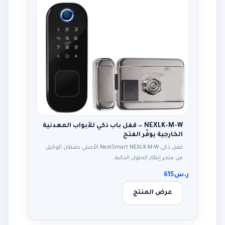
NEXLK-M-W — قفل باب ذكي للأبواب المعدنية
الخارجية يوفّر الفتح
قفل ذكي NextSmart NEXLK-M-W الأصلي بضمان الوكيل
من متجر إبتكار الحلول الذكية…
ر.س
615
عرض المنتج