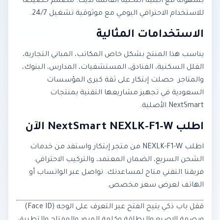
بسهولة مع البنية التحتية القائمة لديك. مصمم خصيصاً
للاستخدام الاحترافي اليومي مع موثوقية تشغيل 24/7.
الاستخدامات المثالية
يناسب هذا المنتج بشكل خاص المكاتب، المباني التجارية،
الفلل السكنية، الفنادق، المستشفيات، المدارس، البنوك،
والمتاجر. حصلت إبتكار على ثقة كبرى المؤسسات
السعودية في تجهيز مشاريعها التقنية بمنتجات
NextSmart الأصلية.
اطلب NextSmart NEXLK-F1-W الآن
اطلب NEXLK-F1-W من متجر إبتكار واستفد من خدمات
الشحن السريع، الضمان المعتمد، والتركيب الاحترافي.
فريقنا التقني متاح لمساعدتك. تواصل عبر الواتساب أو
الهاتف لعرض سعر مخصص.
قفل باب ذكي يتيح الفتح عبر التعرف على الوجه (Face ID)