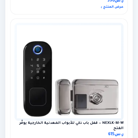
ر.س
390
عرض المنتج
NEXLK-M-W — قفل باب ذكي للأبواب المعدنية الخارجية يوفّر
الفتح
ر.س
615