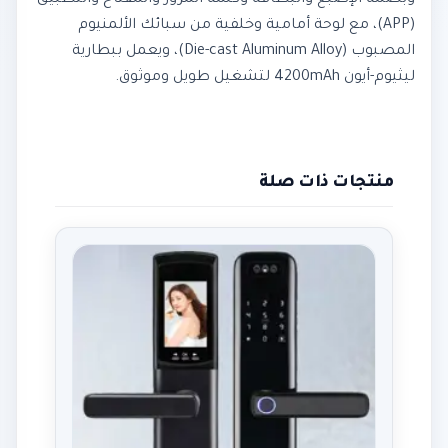
وبصمة الإصبع والبطاقة وكلمة المرور والمفتاح والتطبيق
(APP)، مع لوحة أمامية وخلفية من سبائك الألمنيوم
المصبوب (Die-cast Aluminum Alloy)، ويعمل ببطارية
ليثيوم-أيون 4200mAh لتشغيل طويل وموثوق.
منتجات ذات صلة