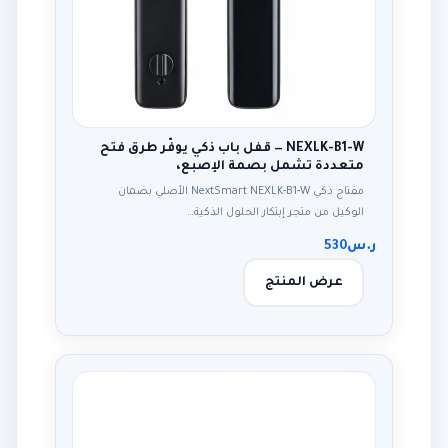
NEXLK-B1-W — قفل باب ذكي يوفّر طرق فتح
متعددة تشمل بصمة الإصبع،
مفتاح ذكي NextSmart NEXLK-B1-W الأصلي بضمان
الوكيل من متجر إبتكار الحلول الذكية…
ر.س
530
عرض المنتج