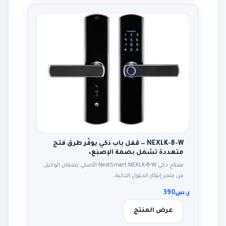
NEXLK-B-W — قفل باب ذكي يوفّر طرق فتح
متعددة تشمل بصمة الإصبع،
مفتاح ذكي NextSmart NEXLK-B-W الأصلي بضمان الوكيل
من متجر إبتكار الحلول الذكية…
ر.س
390
عرض المنتج