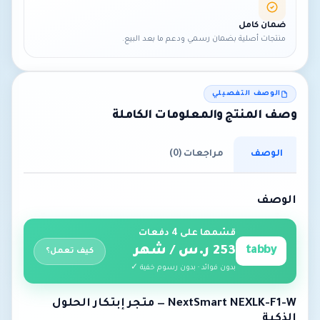
ضمان كامل
منتجات أصلية بضمان رسمي ودعم ما بعد البيع.
الوصف التفصيلي
وصف المنتج والمعلومات الكاملة
الوصف
مراجعات (0)
الوصف
قسّمها على 4 دفعات
tabby
253 ر.س / شهر
كيف تعمل؟
بدون فوائد · بدون رسوم خفية ✓
NextSmart NEXLK-F1-W — متجر إبتكار الحلول
الذكية