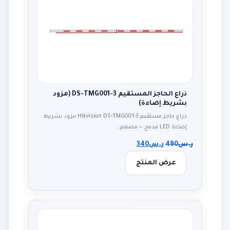
ذراع الحاجز المستقيم DS-TMG001-3 (مزود
بشريط إضاءة)
ذراع حاجز مستقيم Hikvision DS-TMG001-3 مزود بشريط
إضاءة LED مدمج — مصمم…
ر.س
490
ر.س
340
عرض المنتج