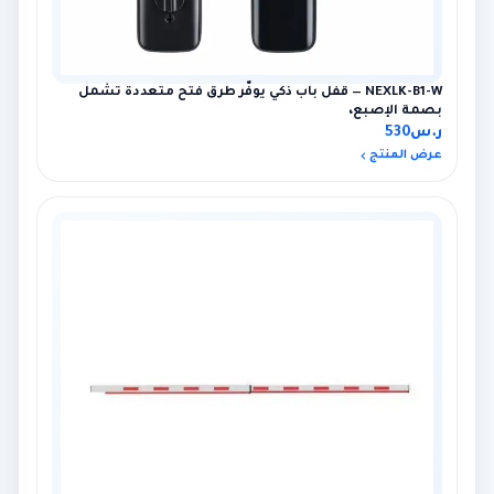
NEXLK-B1-W — قفل باب ذكي يوفّر طرق فتح متعددة تشمل
بصمة الإصبع،
ر.س
530
عرض المنتج