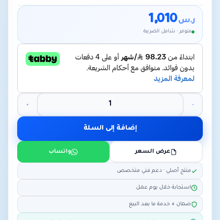
1,010
ر.س
متوفر · شامل الضريبة
إضافة إلى السلة
عرض السعر
واتساب
منتج أصلي · دعم فني متخصص
استجابة خلال يوم عمل
ضمان + خدمة ما بعد البيع