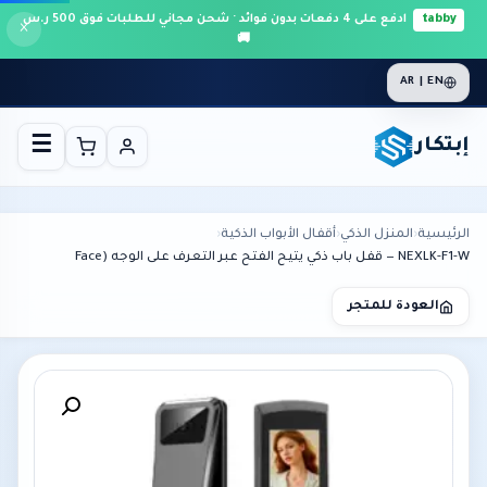
tabby
ادفع على 4 دفعات بدون فوائد · شحن مجاني للطلبات فوق 500 ر.س
×
🚚
AR | EN
إبتكار
☰
الرئيسية
›
المنزل الذكي
›
أقفال الأبواب الذكية
›
NEXLK-F1-W — قفل باب ذكي يتيح الفتح عبر التعرف على الوجه (Face
العودة للمتجر