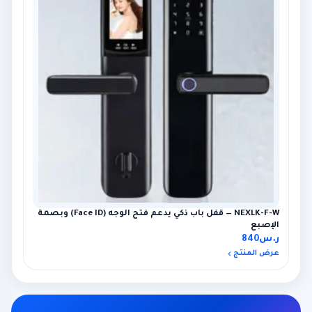
NEXLK-F-W — قفل باب ذكي يدعم فتح الوجه (Face ID) وبصمة
الإصبع
ر.س
840
عرض المنتج