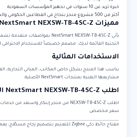
خبرة تزيد عن 10 سنوات في تجهيز المؤسسات السعودية
أكثر من 500 مشروع منجز بنجاح في القطاعين الحكومي والخاص
مميزات NextSmart NEXSW-TB-4SC-Z
يأتي NextSmart NEXSW-TB-4SC-Z
التحتية القائمة لديك. مصمم خصيصاً للاستخدام الاحترافي الي
الاستخدامات المثالية
يناسب هذا المنتج بشكل خاص المكاتب، المباني التجارية، ال
مشاريعها التقنية بمنتجات NextSmart الأصلية.
اطلب NextSmart NEXSW-TB-4SC-Z الآن
اطلب NEXSW-TB-4SC-Z من متجر إبتكار و
سعر مخصص.
مفتاح حائط ذكي Zigbee للتعتيم بتصميم زجاج مسطّح، يعمل بتوصيل N وL، وبواجهة زجاج أسود وإطار PC أسود، يوفّر تحكمًا أنيقًا ودقيقًا بدرجة إضاءة المصابيح الذكية.