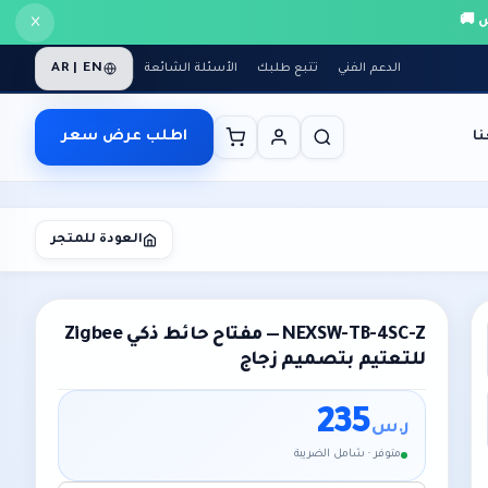
×
AR | EN
الدعم الفني
تتبع طلبك
الأسئلة الشائعة
اطلب عرض سعر
ا
العودة للمتجر
NEXSW-TB-4SC-Z — مفتاح حائط ذكي Zigbee
للتعتيم بتصميم زجاج
235
ر.س
متوفر · شامل الضريبة