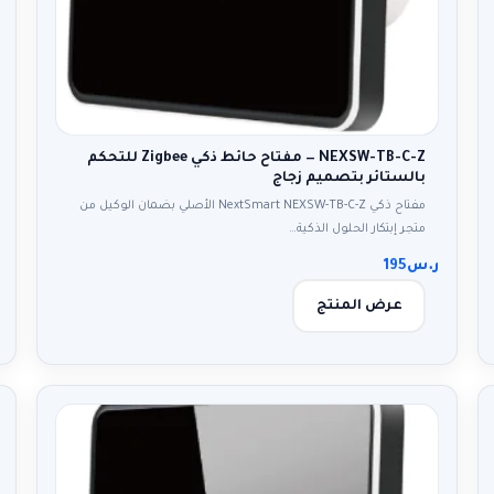
NEXSW-TB-C-Z — مفتاح حائط ذكي Zigbee للتحكم
بالستائر بتصميم زجاج
مفتاح ذكي NextSmart NEXSW-TB-C-Z الأصلي بضمان الوكيل من
متجر إبتكار الحلول الذكية…
ر.س
195
عرض المنتج