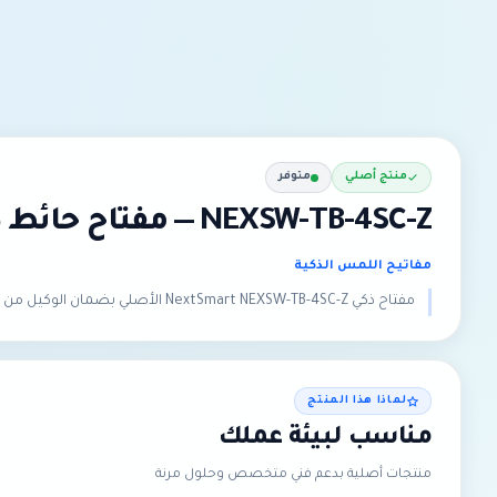
منتج أصلي
متوفر
NEXSW-TB-4SC-Z — مفتاح حائط ذكي Zigbee للتعتيم بتصميم زجاج
مفاتيح اللمس الذكية
مفتاح ذكي NextSmart NEXSW-TB-4SC-Z الأصلي بضمان الوكيل من متجر إبتكار الحلول الذكية للتقنية في المملكة العربية السعودية.
لماذا هذا المنتج
مناسب لبيئة عملك
منتجات أصلية بدعم فني متخصص وحلول مرنة