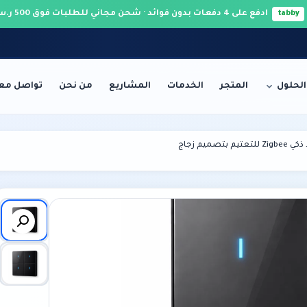
ادفع على 4 دفعات بدون فوائد · شحن مجاني للطلبات فوق 500 ر.س 🚚
tabby
الحلول
المتجر
الخدمات
المشاريع
من نحن
تواصل معن
الخوادم والشبكات