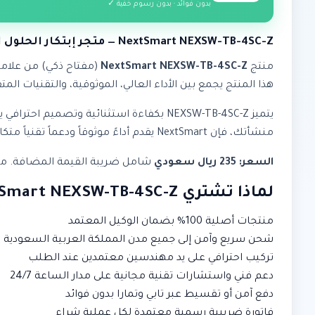
بدون فوائد · بدون رسوم خفية ✓
NextSmart NEXSW-TB-4SC-Z — متجر إبتكار الحلول الذكية
منتج
NextSmart NEXSW-TB-4SC-Z
(مفتاح ذكي) من علام
هذا المنتج يجمع بين الأداء العالي، الموثوقية، والتقنيات المت
يتميز NEXSW-TB-4SC-Z بكفاءة استثنائية 
منشأتك، فإن NextSmart يقدم أداءً موثوقاً ودعماً تقنياً متكاملاً.
السعر: 235 ريال سعودي
شامل ضريبة القيمة المضافة. متوفر
لماذا تشتري NextSmart NEXSW-TB-4SC-Z من إبتكار؟
منتجات أصلية 100% بضمان الوكيل المعتمد
شحن سريع وآمن إلى جميع مدن المملكة العربية السعودية
تركيب احترافي على يد مهندسين معتمدين عند الطلب
دعم فني واستشارات تقنية مجانية على مدار الساعة 24/7
دفع آمن أو تقسيط عبر تابي وتمارا بدون فوائد
فاتورة ضريبية رسمية معتمدة لكل عملية شراء