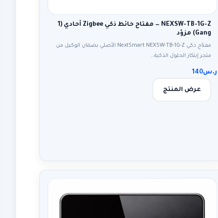
NEXSW-TB-1G-Z — مفتاح حائط ذكي Zigbee أحادي (1
Gang) مزوّد
مفتاح ذكي NextSmart NEXSW-TB-1G-Z الأصلي بضمان الوكيل من
متجر إبتكار الحلول الذكية…
ر.س
140
عرض المنتج