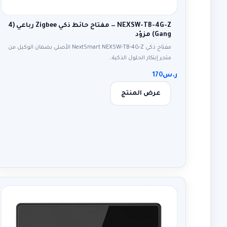
NEXSW-TB-4G-Z — مفتاح حائط ذكي Zigbee رباعي (4
Gang) مزوّد
مفتاح ذكي NextSmart NEXSW-TB-4G-Z الأصلي بضمان الوكيل من
متجر إبتكار الحلول الذكية…
ر.س
170
عرض المنتج