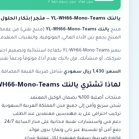
بدون فوائد · بدون رسوم خفية ✓
يالنك YL-WH66-Mono-Teams — متجر إبتكار الحلول الذكية
منتج
يالنك YL-WH66-Mono-Teams
(منتج تقني) من علامة
المنتج يجمع بين الأداء العالي، الموثوقية، والتقنيات المتقدمة
يتميز YL-WH66-Mono-Teams بكفاءة اس
شركتك، أو منشأتك، فإن يالنك يقدم أداءً موثوقاً ودعماً تقنياً 
السعر: 1,430 ريال سعودي
شامل ضريبة القيمة المضافة. متو
لماذا تشتري يالنك YL-WH66-Mono-Teams من إبتكار؟
منتجات أصلية 100% بضمان الوكيل المعتمد
شحن سريع وآمن إلى جميع مدن المملكة العربية السعودية
تركيب احترافي على يد مهندسين معتمدين عند الطلب
دعم فني واستشارات تقنية مجانية على مدار الساعة 24/7
دفع آمن أو تقسيط عبر تابي وتمارا بدون فوائد
فاتورة ضريبية رسمية معتمدة لكل عملية شراء