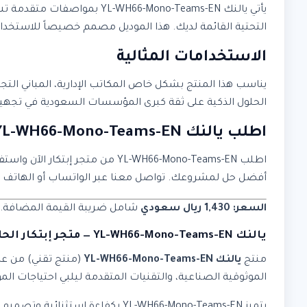
يأتي يالنك 6-Mono-Teams-EN
التحتية القائمة لديك. هذا الموديل مصمم خصيصاً للاستخدام ا
الاستخدامات المثالية
يناسب هذا المنتج بشكل خاص المكاتب الإدارية، المباني التج
الحلول الذكية على ثقة كبرى المؤسسات السعودية في تجهيز 
اطلب يالنك YL-WH66-Mono-Teams-EN الآن
اطلب YL-WH66-Mono-Teams-EN من
أفضل حل لمشروعك. تواصل معنا عبر الواتساب أو الها
السعر: 1,430 ريال سعودي
شامل ضريبة القيمة المضافة. متو
يالنك YL-WH66-Mono-Teams-EN — متجر إبتكار الحلول الذكية
منتج
يالنك YL-WH66-Mono-Teams-EN
(منتج تقني) من ع
الموثوقية الصناعية، والتقنيات المتقدمة ليلبي احتياجات الم