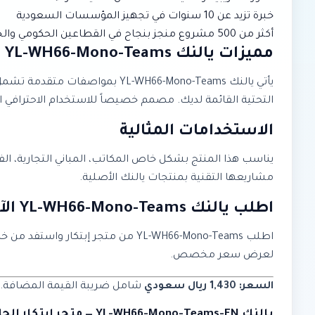
خبرة تزيد عن 10 سنوات في تجهيز المؤسسات السعودية
أكثر من 500 مشروع منجز بنجاح في القطاعين الحكومي والخاص
مميزات يالنك YL-WH66-Mono-Teams
يأتي يالنك YL-WH66-Mono-Teams
التحتية القائمة لديك. مصمم خصيصاً للاستخدام الاحترافي الي
الاستخدامات المثالية
يناسب هذا المنتج بشكل خاص المكاتب، المباني التجارية، ال
مشاريعها التقنية بمنتجات يالنك الأصلية.
اطلب يالنك YL-WH66-Mono-Teams الآن
اطلب YL-WH66-Mono-Teams من متجر 
لعرض سعر مخصص.
السعر: 1,430 ريال سعودي
شامل ضريبة القيمة المضافة. متو
يالنك YL-WH66-Mono-Teams-EN — متجر إبتكار الحلول الذكية