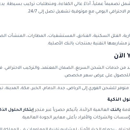
YL-WH6 بمواصفات متقدمة تشمل تصميماً عملياً، أداءً عالي الكفاءة، ومتطلبات تركيب
لاحترافي اليومي مع موثوقية تشغيل تصل إلى 24/7.
ارية، الفلل السكنية، الفنادق، المستشفيات، المطارات، المنشآت الصن
مشاريعها التقنية بمنتجات يالنك الأصلية.
 متجر إبتكار الآن واستفد من خدمات الشحن السريع، الضمان المعتمد، والتركيب الا
تف للحصول على عرض سعر مخصص.
فر للشحن الفوري إلى الرياض، جدة، الدمام، الخبر، مكة، المدينة، تب
لامة
يالنك
العالمية الرائدة، يأتيكم حصرياً عبر متجر
إبتكار الحلول الذك
ؤسسات والشركات والأفراد بأعلى معايير الجودة العالمية.