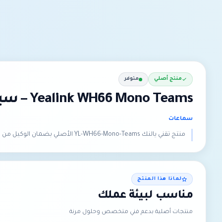
منتج أصلي
متوفر
Yealink WH66 Mono Teams – سبيكر فون للاجتماعات
سماعات
منتج تقني يالنك YL-WH66-Mono-Teams الأصلي بضمان الوكيل من متجر إبتكار الحلول الذكية للتقنية في المملكة العربية السعودية.
لماذا هذا المنتج
مناسب لبيئة عملك
منتجات أصلية بدعم فني متخصص وحلول مرنة