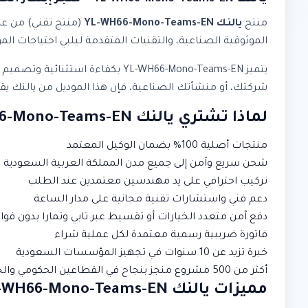
منتج
يالنك YL-WH66-Mono-Teams-EN
(منتج تقني) من ع
الموثوقية الصناعية، والتقنيات المتقدمة ليلبي احتياجات الم
يتميز YL-WH66-Mono-Teams-EN بك
شركتك، أو منشأتك الصناعية، فإن هذا الموديل من يالنك يقدم أد
لماذا تشتري يالنك YL-WH66-Mono-Teams-EN من إبتكار الحلول الذكية؟
منتجات أصلية 100% بضمان الوكيل المعتمد
شحن سريع وآمن إلى جميع مدن المملكة العربية السعودية
تركيب احترافي على يد مهندسين معتمدين عند الطلب
دعم فني واستشارات تقنية مجانية على مدار الساعة
دفع آمن متعدد الخيارات أو تقسيط عبر تابي وتمارا بدون فوائ
فاتورة ضريبية رسمية معتمدة لكل عملية شراء
خبرة تزيد عن 10 سنوات في تجهيز المؤسسات السعودية
أكثر من 500 مشروع منجز بنجاح في القطاعين الحكومي والخاص
مميزات يالنك YL-WH66-Mono-Teams-EN