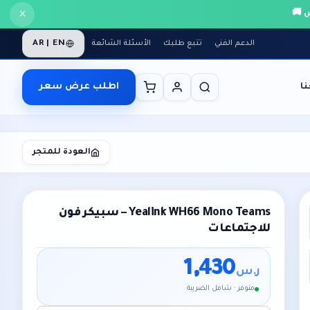
×
AR | EN
الدعم الفني
تتبع طلبك
الأسئلة الشائعة
اطلب عرض سعر
ا
العودة للمتجر
Yealink WH66 Mono Teams – سبيكر فون
للاجتماعات
1,430
ر.س
متوفر · شامل الضريبة