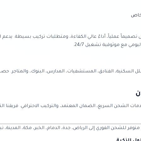
 بمواصفات متقدمة تشمل تصميماً عملياً، أداءً عالي الكفاءة، ومتطلبات تركيب بسيط
ومي مع موثوقية تشغيل 24/7.
فلل السكنية، الفنادق، المستشفيات، المدارس، البنوك، والمتاجر. ح
إبتكار واستفد من خدمات الشحن السريع، الضمان المعتمد، والتركيب الاحترافي. ف
فر للشحن الفوري إلى الرياض، جدة، الدمام، الخبر، مكة، المدينة، تب