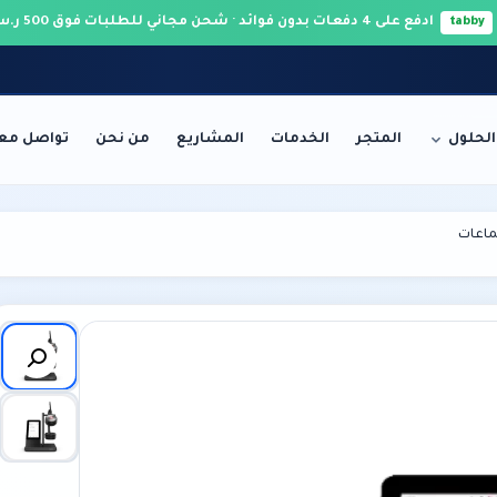
ادفع على 4 دفعات بدون فوائد · شحن مجاني للطلبات فوق 500 ر.س 🚚
tabby
الحلول
المتجر
الخدمات
المشاريع
من نحن
تواصل معن
الخوادم والشبكات