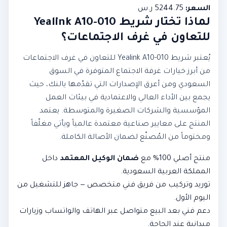
السعر:
5244.75 ر.س
لماذا تختار شريط Yealink A10-010
للتعاون في غرف الاجتماعات؟
يُعتبر شريط Yealink A10-010 للتعاون في غرف الاجتماعات
من أبرز خيارات غرفة الاجتماع المتوفرة في السوق
السعودي ومن أعرق الإصدارات التي تقدّمها يالنك، حيث
يجمع بين الأداء العالي والاعتمادية في بيئات العمل
المؤسسية والشركات الصغيرة والمتوسطة. يعتمد
المنتج على معايير صناعية معتمدة عالمياً ويأتي مغلّفاً
ومختوماً من المُصنّع لضمان الأصالة الكاملة.
منتج أصلي 100% مع
ضمان الوكيل المعتمد
داخل
المملكة العربية السعودية.
توريد وتركيب من فريق فني متخصص — جاهز للتشغيل من
اليوم الأول.
دعم فني بعد البيع متواصل عبر الهاتف والواتساب وزيارات
ميدانية عند الحاجة.