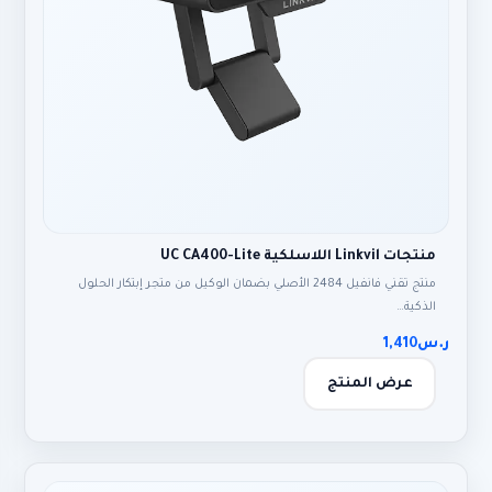
منتجات Linkvil اللاسلكية UC CA400-Lite
منتج تقني فانفيل 2484 الأصلي بضمان الوكيل من متجر إبتكار الحلول
الذكية…
ر.س
1,410
عرض المنتج