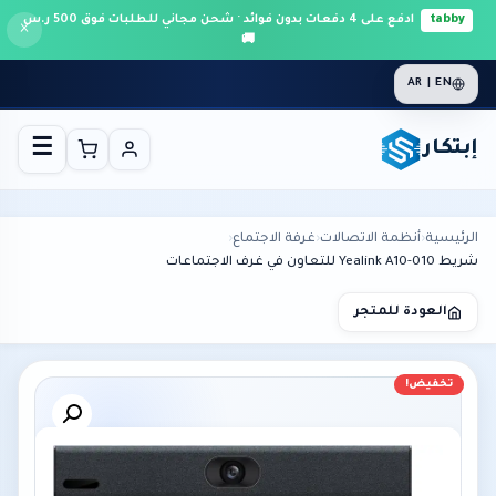
tabby
ادفع على 4 دفعات بدون فوائد · شحن مجاني للطلبات فوق 500 ر.س
×
🚚
AR | EN
إبتكار
☰
الرئيسية
›
أنظمة الاتصالات
›
غرفة الاجتماع
›
شريط Yealink A10-010 للتعاون في غرف الاجتماعات
العودة للمتجر
تخفيض!