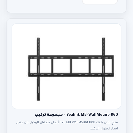
Yealink MB-WallMount-860 - مجموعة تركيب
منتج تقني يالنك YL-MB-WallMount-860 الأصلي بضمان الوكيل من متجر
إبتكار الحلول الذكية…