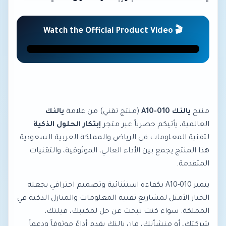
Yealink MeetingBar A10 Series
🎬 Watch the Official Product Video
▶ Click to Play • Official channel (Yealink)
منتج
يالنك A10-010
(منتج تقني) من علامة
يالنك
العالمية، يأتيكم حصرياً عبر متجر
إبتكار الحلول الذكية
لتقنية المعلومات في الرياض والمملكة العربية السعودية.
هذا المنتج يجمع بين الأداء العالي، الموثوقية، والتقنيات
المتقدمة.
يتميز A10-010 بكفاءة استثنائية وتصميم احترافي يجعله
الخيار الأمثل لمشاريع تقنية المعلومات والمنازل الذكية في
المملكة. سواء كنت تبحث عن حل لمكتبك، فيلتك،
شركتك، أو منشأتك، فإن يالنك يقدم أداءً موثوقاً ودعماً