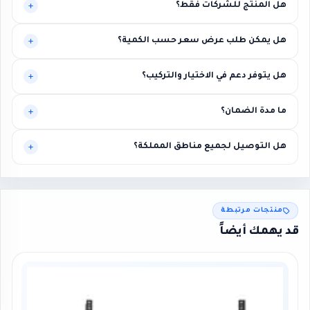
هل المنتج للشركات فقط؟
موجه أساساً للبيئات المهنية، لكنه قد يناسب حالات أخرى تحتاج مستوى
هل يمكن طلب عرض سعر حسب الكمية؟
أعلى من الاستقرار.
نعم، يتم تخصيص العرض بناءً على الكميات وطبيعة المشروع.
هل يتوفر دعم في الاختيار والتركيب؟
نعم، توصية فنية أولية ومساعدة في الربط مع متطلبات المشروع.
ما مدة الضمان؟
بين سنة وثلاث سنوات حسب الماركة مع إمكانية الضمان الممتد.
هل التوصيل لجميع مناطق المملكة؟
نعم لجميع المناطق، مع إمكانية التركيب في الرياض ومحيطها.
×
عميل اشترى للتو
منتجات مرتبطة
Yealink DECT IP Phone | Ibtikar
قد يهمك أيضاً
12 ساعة مضت · AL KHOBAR