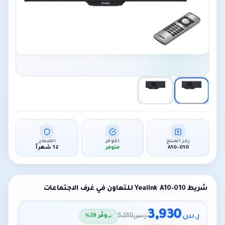
رمز المنتج
التوفر
الضمان
A10-010
متوفر
12 شهراً
شريط Yealink A10-010 للتعاون في غرف الاجتماعات
3,930
ر.س
ر.س
5,510
وفّر 29%