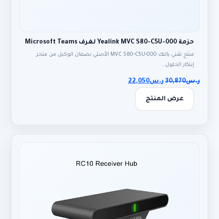
حزمة Yealink MVC S80-C5U-000 لغرف Microsoft Teams
منتج تقني يالنك MVC S80-C5U-000 الأصلي بضمان الوكيل من متجر
إبتكار الحلول…
ر.س
30,870
ر.س
22,050
عرض المنتج