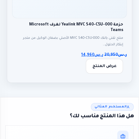
حزمة Yealink MVC S40-C5U-000 لغرف Microsoft
Teams
منتج تقني يالنك MVC S40-C5U-000 الأصلي بضمان الوكيل من متجر
إبتكار الحلول…
ر.س
20,950
ر.س
14,960
عرض المنتج
المستخدم المثالي
هل هذا المنتج مناسب لك؟