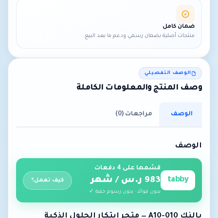
ضمان كامل
منتجات أصلية بضمان رسمي ودعم ما بعد البيع.
الوصف التفصيلي
وصف المنتج والمعلومات الكاملة
الوصف
مراجعات (0)
الوصف
قسّمها على 4 دفعات
tabby
983 ر.س / شهر
كيف تعمل؟
بدون فوائد · بدون رسوم خفية ✓
يالنك A10-010 — متجر إبتكار الحلول الذكية