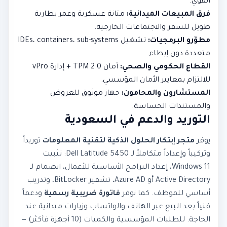
القوي.
فرق المبيعات الميدانية:
متانة عسكرية وعمر بطارية
طويل للسفر والاجتماعات الخارجية.
مطوّرو البرمجيات:
تشغيل IDEs، containers، sub-systems
متعددة دون إبطاء.
القطاع الحكومي والصحي:
أمان TPM 2.0 + إدارة vPro
للالتزام بمعايير الأمان المؤسسي.
المستشارون والمحامون:
جهاز موثوق للعروض
والمستندات الحساسة.
التوريد والدعم في السعودية
يوفر
متجر إبتكار الحلول الذكية لتقنية المعلومات
توريداً
وتركيباً وإعداداً متكاملاً لـ Dell Latitude 5450: تثبيت
Windows 11، إعداد البرامج الأساسية للأعمال، انضمام لـ
Active Directory أو Azure AD، تشفير BitLocker، وتدريب
أساسي للموظف. كما نوفر
فاتورة ضريبية رسمية
ودعماً
فنياً بعد البيع عبر الهاتف والواتساب وزيارات ميدانية عند
الحاجة. للطلبات المؤسسية والكميات (10 أجهزة فأكثر) —