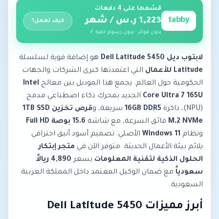
قسّمها على 4 دفعات
tabby
1,223 ر.س / شهر
كيف تعمل؟
بدون فوائد · بدون رسوم خفية ✓
لابتوب ديل Dell Latitude 5450
هو إضافة قوية لسلسلة
Latitude للأعمال
التي اعتمدتها كبرى الشركات والجهات
الحكومية حول العالم. يجمع هذا الموديل بين معالج
Intel
Core Ultra 7 165U
الجديد بمحرك ذكاء اصطناعي مدمج
(NPU)، ذاكرة
16GB DDR5
سريعة، و
قرص تخزين 1TB SSD
M.2 NVMe
فائق السرعة، مع شاشة
15.6 بوصة Full HD
ونظام
Windows 11
الأصلي. تصميم أسود أنيق احترافي
يلائم بيئة الأعمال الحديثة. متوفر الآن في
متجر إبتكار
الحلول الذكية لتقنية المعلومات
بسعر
4,890 ريالاً
سعودياً
مع ضمان الوكيل المعتمد داخل المملكة العربية
السعودية.
أبرز مميزات Dell Latitude 5450