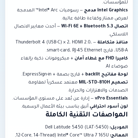
للمؤسسات.
Intel Graphics مدمج
— رسوميات Intel® Arc™ المدمجة
لعرض ممتاز وكفاءة طاقة عالية.
اتصال Wi-Fi 6E + Bluetooth 5.3
— أحدث معايير الاتصال
اللاسلكي.
منافذ متكاملة
— Thunderbolt 4 (USB-C) × 2، HDMI 2.0،
USB-A، قارئ smart-card، RJ-45 Ethernet.
كاميرا FHD مع غطاء أمان
+ ميكروفونات ذكية بإلغاء
ضوضاء AI.
لوحة مفاتيح backlit
+ قارئ بصمة + ExpressSign-in.
تصميم MIL-STD-810H
معتمد عسكرياً لمقاومة
الصدمات والاهتزازات والحرارة.
vPro Essentials
— إدارة عن بُعد على مستوى المؤسسات.
لون أسود احترافي
أنيق يناسب بيئة الأعمال الرسمية.
المواصفات التقنية الكاملة
الموديل:
Dell Latitude 5450 (LAT-5450)
المعالج:
Intel® Core™ Ultra 7 165U (12-Core, 14-Thread,