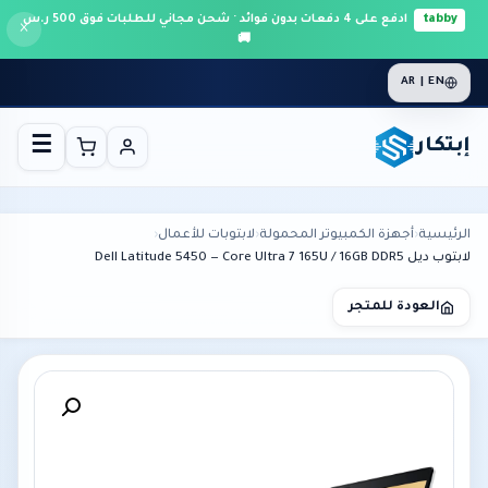
tabby
ادفع على 4 دفعات بدون فوائد · شحن مجاني للطلبات فوق 500 ر.س
×
🚚
AR | EN
إبتكار
☰
الرئيسية
›
أجهزة الكمبيوتر المحمولة
›
لابتوبات للأعمال
›
لابتوب ديل Dell Latitude 5450 — Core Ultra 7 165U / 16GB DDR5
العودة للمتجر