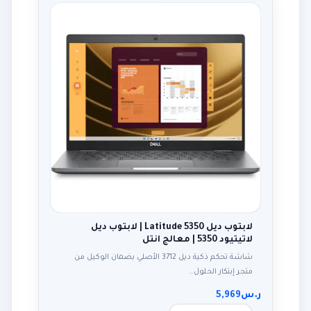
لابتوب ديل Latitude 5350 | لابتوب ديل
لاتيتيود 5350 | معالج انتل
شاشة تحكم ذكية ديل 3712 الأصلي بضمان الوكيل من
متجر إبتكار الحلول…
ر.س
5,969