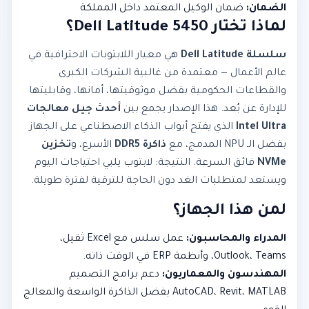
الضمان:
ضمان الوكيل المعتمد داخل المملكة
لماذا تختار Dell Latitude 5450؟
سلسلة Dell Latitude
هي معيار اللابتوبات الاحترافية في
عالم الأعمال — معتمدة من غالبية الشركات الكبرى
والقطاعات الحكومية بفضل موثوقيتها، أمانها، وقابليتها
للإدارة عن بُعد. هذا الإصدار يجمع بين
أحدث جيل معالجات
Intel Ultra
الذي يفتح أبواب الذكاء الاصطناعي على الجهاز
بفضل الـ NPU المدمج، مع
ذاكرة DDR5
الأسرع، و
تخزين
NVMe
فائق السرعة. النتيجة: لابتوب يلبي احتياجات اليوم
ويستعد لمتطلبات الغد دون الحاجة للترقية لفترة طويلة.
لمن هذا الجهاز؟
المدراء والمحاسبون:
عمل سلس مع Excel ثقيل،
Outlook، Teams، وأنظمة ERP في الوقت ذاته.
المهندسون والمعماريون:
دعم برامج التصميم
AutoCAD، Revit، MATLAB بفضل الذاكرة الواسعة والمعالج