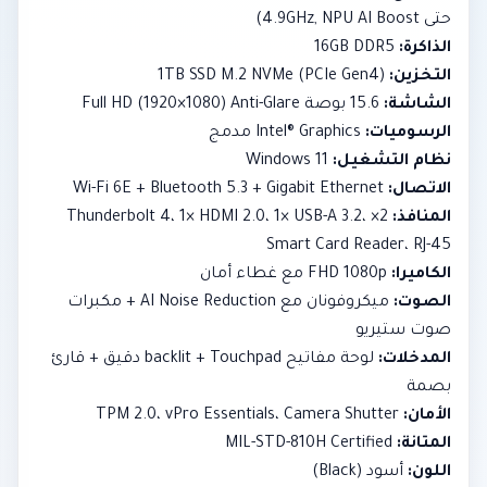
حتى 4.9GHz, NPU AI Boost)
الذاكرة:
16GB DDR5
التخزين:
1TB SSD M.2 NVMe (PCIe Gen4)
الشاشة:
15.6 بوصة Full HD (1920×1080) Anti-Glare
الرسوميات:
Intel® Graphics مدمج
نظام التشغيل:
Windows 11
الاتصال:
Wi-Fi 6E + Bluetooth 5.3 + Gigabit Ethernet
المنافذ:
2× Thunderbolt 4، 1× HDMI 2.0، 1× USB-A 3.2،
Smart Card Reader، RJ-45
الكاميرا:
FHD 1080p مع غطاء أمان
الصوت:
ميكروفونان مع AI Noise Reduction + مكبرات
صوت ستيريو
المدخلات:
لوحة مفاتيح backlit + Touchpad دقيق + قارئ
بصمة
الأمان:
TPM 2.0، vPro Essentials، Camera Shutter
المتانة:
MIL-STD-810H Certified
اللون:
أسود (Black)