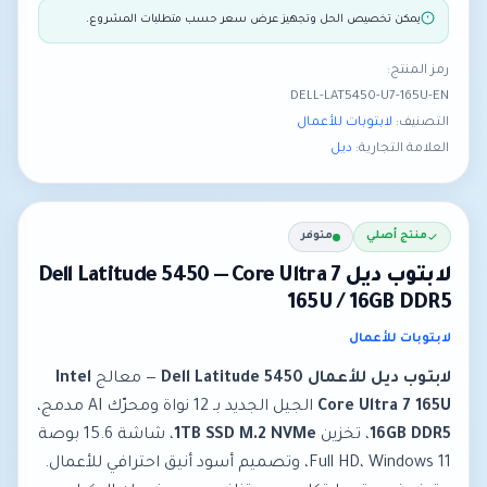
يمكن تخصيص الحل وتجهيز عرض سعر حسب متطلبات المشروع.
رمز المنتج:
DELL-LAT5450-U7-165U-EN
التصنيف:
لابتوبات للأعمال
العلامة التجارية:
ديل
منتج أصلي
متوفر
لابتوب ديل Dell Latitude 5450 — Core Ultra 7
165U / 16GB DDR5
لابتوبات للأعمال
لابتوب ديل للأعمال Dell Latitude 5450
— معالج
Intel
Core Ultra 7 165U
الجيل الجديد بـ 12 نواة ومحرّك AI مدمج،
16GB DDR5
، تخزين
1TB SSD M.2 NVMe
، شاشة 15.6 بوصة
Full HD، Windows 11، وتصميم أسود أنيق احترافي للأعمال.