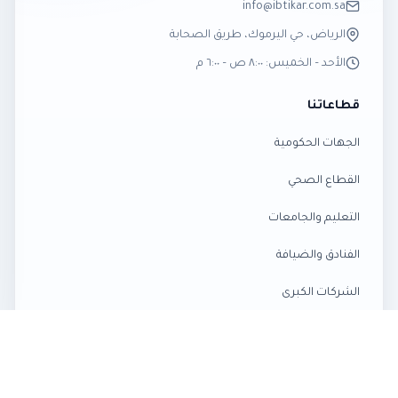
info@ibtikar.com.sa
الرياض، حي اليرموك، طريق الصحابة
الأحد – الخميس: ٨:٠٠ ص – ٦:٠٠ م
قطاعاتنا
الجهات الحكومية
×
القطاع الصحي
عميل اشترى للتو
Ajax Holder-Button Wireless Panic Button
التعليم والجامعات
7 ساعات مضت · Jeddah
الفنادق والضيافة
الشركات الكبرى
المشاريع العقارية
المصانع والمستودعات