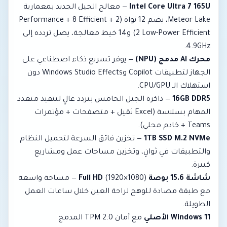
Intel Core Ultra 7 165U
— معالج الجيل الجديد بمعمارية
Meteor Lake، يضم 12 نواة (2 Performance + 8 Efficient +
2 Low-Power Efficient) و14 خيط معالجة، يصل تردده إلى
4.9GHz.
محرك AI مدمج (NPU)
— يوفر تسريع ذكاء اصطناعي على
الجهاز لتطبيقات Copilot وWindows Studio Effects دون
استهلاك الـ CPU/GPU.
16GB DDR5
— ذاكرة الجيل الخامس بتردد عالٍ لتنفيذ متعدد
المهام بسلاسة (Excel ثقيل + متصفحات + مؤتمرات
Teams + خادم محلي).
1TB SSD M.2 NVMe
— تخزين فائق السرعة لتحميل النظام
والتطبيقات في ثوانٍ، وتخزين مساحات عمل ومشاريع
كبيرة.
شاشة 15.6 بوصة Full HD
(1920×1080) — مساحة واسعة
مع طبقة مضادة للوهج لراحة العين خلال ساعات العمل
الطويلة.
Windows 11 الأصلي
مع أمان TPM 2.0 المدمج