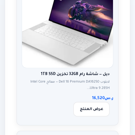
ديل — شاشة رام 32GB تخزين 1TB SSD
لابتوب Dell 16 Premium DA16250 — معالج Intel Core
Ultra 9 285H،…
ر.س
16,520
عرض المنتج