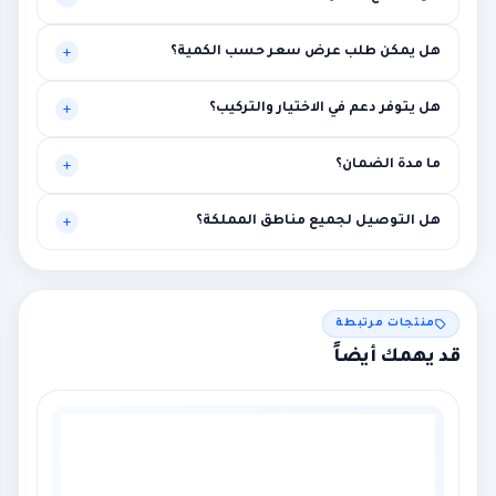
موجه أساساً للبيئات المهنية، لكنه قد يناسب حالات أخرى تحتاج
هل يمكن طلب عرض سعر حسب الكمية؟
مستوى أعلى من الاستقرار.
نعم، يتم تخصيص العرض بناءً على الكميات وطبيعة المشروع.
هل يتوفر دعم في الاختيار والتركيب؟
نعم، توصية فنية أولية ومساعدة في الربط مع متطلبات المشروع.
ما مدة الضمان؟
بين سنة وثلاث سنوات حسب الماركة مع إمكانية الضمان الممتد.
هل التوصيل لجميع مناطق المملكة؟
نعم لجميع المناطق، مع إمكانية التركيب في الرياض ومحيطها.
منتجات مرتبطة
قد يهمك أيضاً