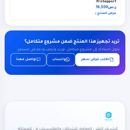
ProSupport
ر.س
16,500
عرض المنتج
تريد تجهيز هذا المنتج ضمن مشروع متكامل؟
نحول احتياجك إلى مشروع متكامل: توريد وتركيب ودعم فني مستمر.
اطلب عرض سعر
واتساب
تواصل معنا
الشريك التقني الموثوق للشركات والمؤسسات في المملكة