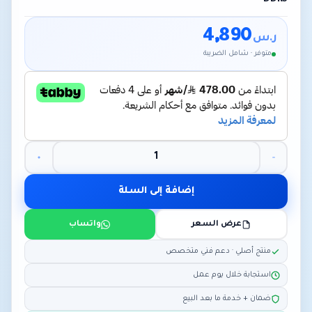
4,890
ر.س
متوفر · شامل الضريبة
إضافة إلى السلة
عرض السعر
واتساب
منتج أصلي · دعم فني متخصص
استجابة خلال يوم عمل
ضمان + خدمة ما بعد البيع