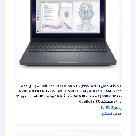
محطة عمل Dell Pro Precision 5 16 (PW516261) — إنتل Core
Ultra 7 366H vPro، رام 32GB، SSD 1TB، كرت NVIDIA RTX PRO
500 Blackwell (6GB GDDR7)، شاشة 16 بوصة FHD+، ويندوز 11
Pro، معتمد Copilot+ PC
ر.س
13,850
عرض المنتج