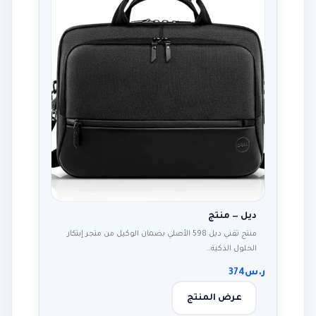
ديل — منتج
منتج تقني ديل 598 الأصلي بضمان الوكيل من متجر إبتكار
الحلول الذكية…
ر.س
374
عرض المنتج