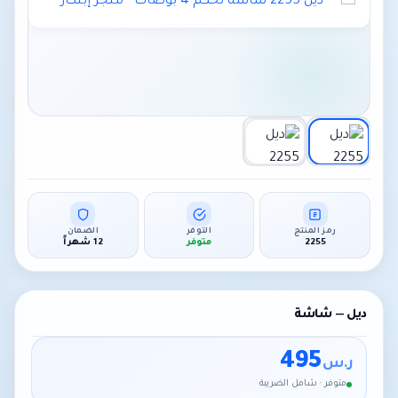
رمز المنتج
التوفر
الضمان
2255
متوفر
12 شهراً
ديل — شاشة
495
ر.س
متوفر · شامل الضريبة