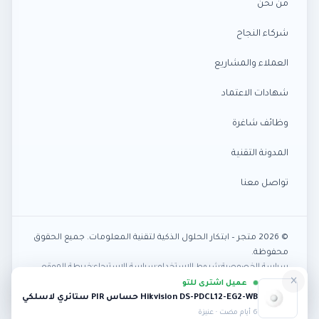
من نحن
شركاء النجاح
العملاء والمشاريع
شهادات الاعتماد
وظائف شاغرة
المدونة التقنية
تواصل معنا
© 2026 متجر – ابتكار الحلول الذكية لتقنية المعلومات. جميع الحقوق
محفوظة.
سياسة الخصوصية
·
شروط الاستخدام
·
سياسة الاسترجاع
·
خريطة الموقع
×
عميل اشترى للتو
VISA
tabby
mada
Pay
Hikvision DS-PDCL12-EG2-WB حساس PIR ستائري لاسلكي
6 أيام مضت · عنيزة