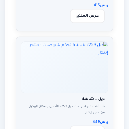
ر.س
415
عرض المنتج
ديل — شاشة
شاشة تحكم 4 بوصات ديل 2259 الأصلي بضمان الوكيل
من متجر إبتكار…
ر.س
449