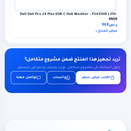
Dell Dell Pro 24 Plus USB-C Hub Monitor – P2425HE | 210-
BMJB
ر.س
969
عرض المنتج
تريد تجهيز هذا المنتج ضمن مشروع متكامل؟
نحول احتياجك إلى مشروع متكامل: توريد وتركيب ودعم فني مستمر.
اطلب عرض سعر
واتساب
تواصل معنا