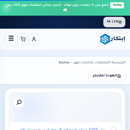
tabby
ادفع على 4 دفعات بدون فوائد · شحن مجاني للطلبات فوق 500 ر.س
×
🚚
AR | EN
إبتكار
☰
الرئيسية
›
الملحقات
›
شاشات
›
ديل — شاشة
العودة للمتجر