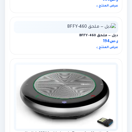
عرض المنتج
ديل — ملحق 460-BFFY
ر.س
194
عرض المنتج