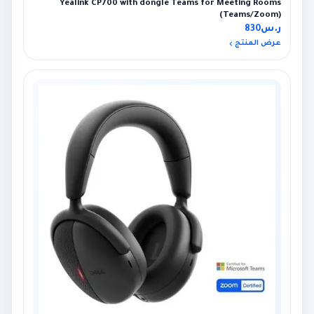
Yealink CP700 with dongle Teams for Meeting Rooms
(Teams/Zoom)
ر.س
830
عرض المنتج