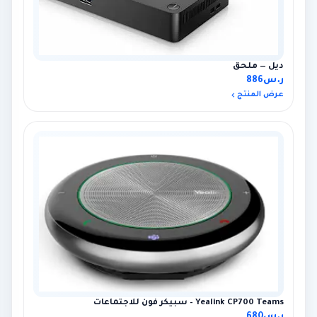
ديل — ملحق
ر.س
886
عرض المنتج
Yealink CP700 Teams – سبيكر فون للاجتماعات
ر.س
680