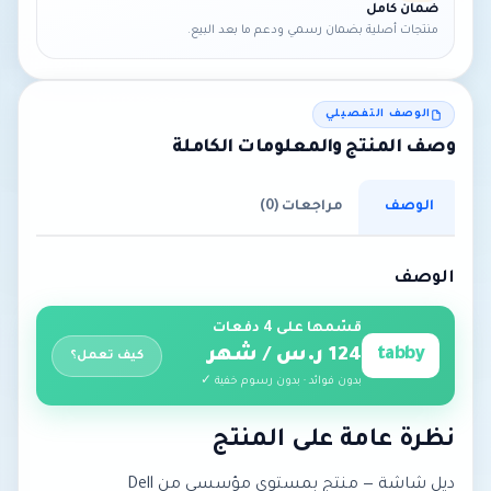
ضمان كامل
منتجات أصلية بضمان رسمي ودعم ما بعد البيع.
الوصف التفصيلي
وصف المنتج والمعلومات الكاملة
الوصف
مراجعات (0)
الوصف
قسّمها على 4 دفعات
tabby
124 ر.س / شهر
كيف تعمل؟
بدون فوائد · بدون رسوم خفية ✓
نظرة عامة على المنتج
ديل شاشة — منتج بمستوى مؤسسي من Dell