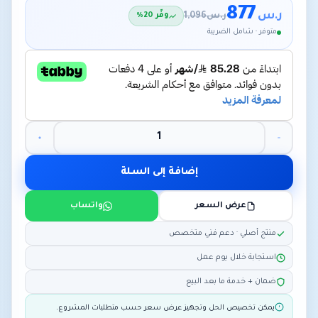
877
ر.س
ر.س
1,096
وفّر 20%
متوفر · شامل الضريبة
إضافة إلى السلة
عرض السعر
واتساب
منتج أصلي · دعم فني متخصص
استجابة خلال يوم عمل
ضمان + خدمة ما بعد البيع
يمكن تخصيص الحل وتجهيز عرض سعر حسب متطلبات المشروع.