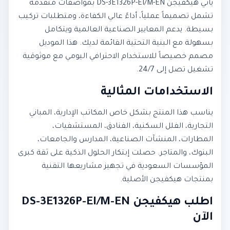
يأتي هيكفيجن DS-3E1326P-EI/M-EN بمواصفات متقدمة
تشمل تصميماً عملياً، أداءً عالي الكفاءة، ومتطلبات تركيب
بسيطة. يدعم المعايير الصناعية العالمية ويتكامل
بسهولة مع البنية التحتية القائمة لديك. هذا الموديل
مصمم خصيصاً للاستخدام الاحترافي اليومي مع موثوقية
تشغيل تصل إلى 24/7.
الاستخدامات المثالية
يناسب هذا المنتج بشكل خاص المكاتب الإدارية، المباني
التجارية، الفلل السكنية، الفنادق، المستشفيات،
المطارات، المنشآت الصناعية، المدارس والجامعات،
البنوك، والمتاجر. حصلت إبتكار الحلول الذكية على ثقة كبرى
المؤسسات السعودية في تجهيز مشاريعها التقنية
بمنتجات هيكفيجن الأصلية.
اطلب هيكفيجن DS-3E1326P-EI/M-EN
الآن