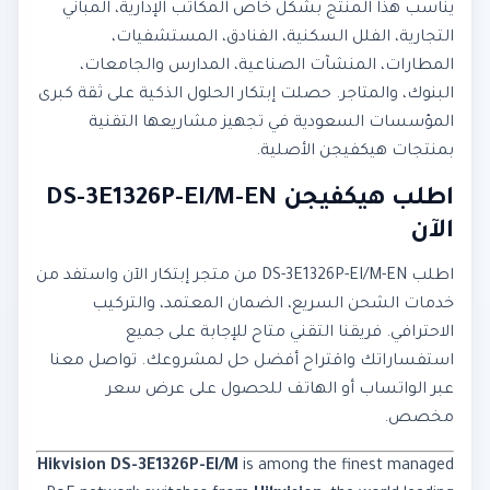
يناسب هذا المنتج بشكل خاص المكاتب الإدارية، المباني
التجارية، الفلل السكنية، الفنادق، المستشفيات،
المطارات، المنشآت الصناعية، المدارس والجامعات،
البنوك، والمتاجر. حصلت إبتكار الحلول الذكية على ثقة كبرى
المؤسسات السعودية في تجهيز مشاريعها التقنية
بمنتجات هيكفيجن الأصلية.
اطلب هيكفيجن DS-3E1326P-EI/M-EN
الآن
اطلب DS-3E1326P-EI/M-EN من متجر إبتكار الآن واستفد من
خدمات الشحن السريع، الضمان المعتمد، والتركيب
الاحترافي. فريقنا التقني متاح للإجابة على جميع
استفساراتك واقتراح أفضل حل لمشروعك. تواصل معنا
عبر الواتساب أو الهاتف للحصول على عرض سعر
مخصص.
Hikvision DS-3E1326P-EI/M
is among the finest managed