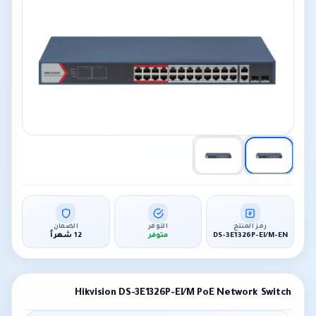
رمز المنتج
التوفر
الضمان
DS-3E1326P-EI/M-EN
متوفر
12 شهراً
Hikvision DS-3E1326P-EI/M PoE Network Switch