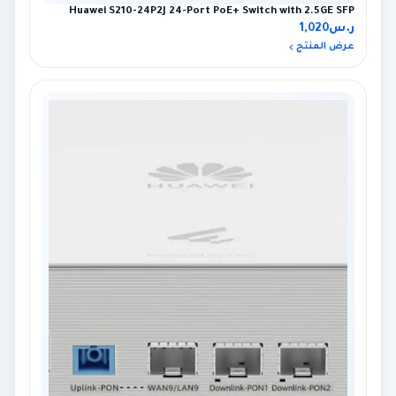
Huawei S210-24P2J 24-Port PoE+ Switch with 2.5GE SFP
ر.س
1,020
عرض المنتج