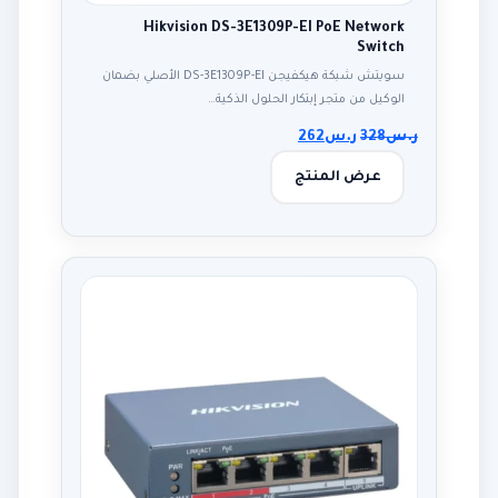
Hikvision DS-3E1309P-EI PoE Network
Switch
سويتش شبكة هيكفيجن DS-3E1309P-EI الأصلي بضمان
الوكيل من متجر إبتكار الحلول الذكية…
ر.س
328
ر.س
262
عرض المنتج