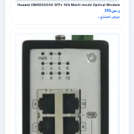
Huawei OMXD30000 SFP+ 10G Multi-mode Optical Module
ر.س
395
عرض المنتج
×
عميل اشترى للتو
Hikvision DS-PDCL12-EG2-WB حساس PIR ستائري لاسلكي
5 أيام مضت · عنيزة