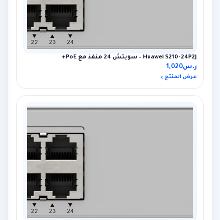
Huawei S210-24P2J – سويتش 24 منفذ مع PoE+
ر.س
1,020
عرض المنتج