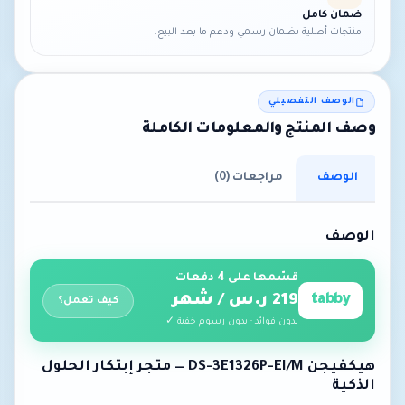
ضمان كامل
منتجات أصلية بضمان رسمي ودعم ما بعد البيع.
الوصف التفصيلي
وصف المنتج والمعلومات الكاملة
الوصف
مراجعات (0)
الوصف
قسّمها على 4 دفعات
tabby
219 ر.س / شهر
كيف تعمل؟
بدون فوائد · بدون رسوم خفية ✓
هيكفيجن DS-3E1326P-EI/M — متجر إبتكار الحلول
الذكية