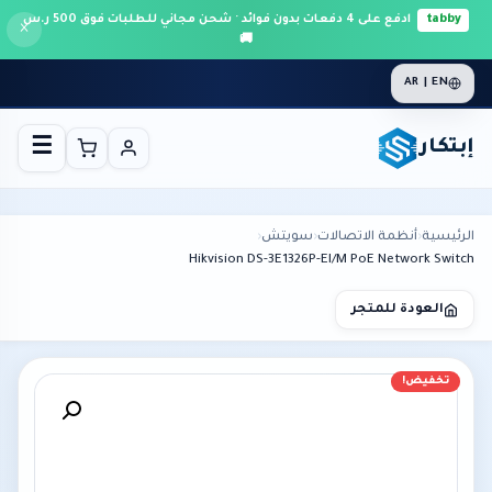
tabby
ادفع على 4 دفعات بدون فوائد · شحن مجاني للطلبات فوق 500 ر.س
×
🚚
AR | EN
إبتكار
☰
الرئيسية
›
أنظمة الاتصالات
›
سويتش
›
Hikvision DS-3E1326P-EI/M PoE Network Switch
العودة للمتجر
تخفيض!