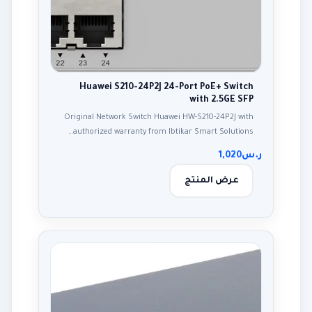
Huawei S210-24P2J 24-Port PoE+ Switch
with 2.5GE SFP
Original Network Switch Huawei HW-S210-24P2J with
authorized warranty from Ibtikar Smart Solutions…
ر.س
1,020
عرض المنتج