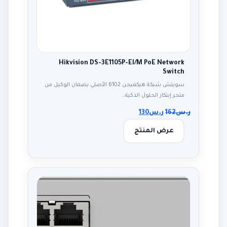
Hikvision DS-3E1105P-EI/M PoE Network
Switch
سويتش شبكة هيكفيجن 6102 الأصلي بضمان الوكيل من
متجر إبتكار الحلول الذكية…
ر.س
162
ر.س
130
عرض المنتج