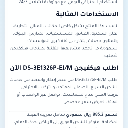
للاستخدام الاحترافي اليومي مع موثوقية تشغيل 24/7.
الاستخدامات المثالية
يناسب هذا المنتج بشكل خاص المكاتب، المباني التجارية،
الفلل السكنية، الفنادق، المستشفيات، المدارس، البنوك،
والمتاجر. حصلت إبتكار على ثقة كبرى المؤسسات
السعودية في تجهيز مشاريعها التقنية بمنتجات هيكفيجن
الأصلية.
اطلب هيكفيجن DS-3E1326P-EI/M الآن
اطلب DS-3E1326P-EI/M من متجر إبتكار واستفد من خدمات
الشحن السريع، الضمان المعتمد، والتركيب الاحترافي.
فريقنا التقني متاح لمساعدتك. تواصل عبر الواتساب أو
الهاتف لعرض سعر مخصص.
السعر: 885.2 ريال سعودي
شامل ضريبة القيمة
المضافة. متوفر للشحن الفوري إلى الرياض، جدة، الدمام،