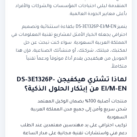
المتقدمة ليلبي احتياجات المؤسسات والشركات والأفراد
بأعلى معايير الجودة العالمية.
يتميز DS-3E1326P-EI/M-EN بكفاءة استثنائية وتصميم
احترافي يجعله الخيار الأمثل لمشاريع تقنية المعلومات في
المملكة العربية السعودية. سواء كنت تبحث عن حل
لمكتبك، فيلتك، شركتك، أو منشأتك الصناعية، فإن هذا
الموديل من هيكفيجن يقدم أداءً موثوقاً ودعماً تقنياً
متكاملاً.
لماذا تشتري هيكفيجن DS-3E1326P-
EI/M-EN من إبتكار الحلول الذكية؟
منتجات أصلية 100% بضمان الوكيل المعتمد
شحن سريع وآمن إلى جميع مدن المملكة العربية
السعودية
تركيب احترافي على يد مهندسين معتمدين عند الطلب
دعم فني واستشارات تقنية مجانية على مدار الساعة