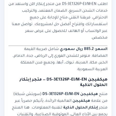
اطلب DS-3E1326P-EI/M-EN من متجر إبتكار الآن واستفد من
خدمات الشحن السريع، الضمان المعتمد، والتركيب
الاحترافي. فريقنا التقني متاح للإجابة على جميع
استفساراتك واقتراح أفضل حل لمشروعك. تواصل معنا
عبر الواتساب أو الهاتف للحصول على عرض سعر
مخصص.
السعر: 885.2 ريال سعودي
شامل ضريبة القيمة
المضافة. متوفر للشحن الفوري إلى الرياض، جدة، الدمام،
الخبر، مكة، المدينة، تبوك، أبها، وجميع مدن المملكة
العربية السعودية.
هيكفيجن DS-3E1326P-EI/M-EN — متجر إبتكار
الحلول الذكية
منتج
هيكفيجن DS-3E1326P-EI/M-EN
(سويتش شبكة)
من علامة
هيكفيجن
العالمية الرائدة، يأتيكم حصرياً عبر
متجر
إبتكار الحلول الذكية
لتقنية المعلومات. هذا المنتج
يجمع بين الأداء العالي، الموثوقية الصناعية، والتقنيات