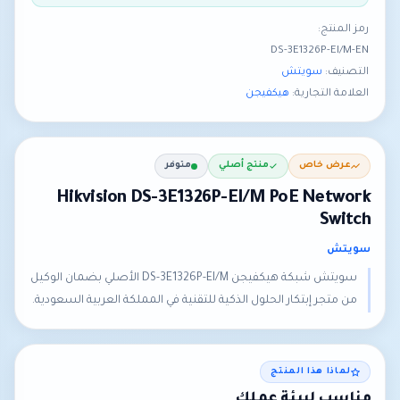
رمز المنتج:
DS-3E1326P-EI/M-EN
التصنيف:
سويتش
العلامة التجارية:
هيكفيجن
عرض خاص
منتج أصلي
متوفر
Hikvision DS-3E1326P-EI/M PoE Network
Switch
سويتش
سويتش شبكة هيكفيجن DS-3E1326P-EI/M الأصلي بضمان الوكيل
من متجر إبتكار الحلول الذكية للتقنية في المملكة العربية السعودية.
لماذا هذا المنتج
مناسب لبيئة عملك