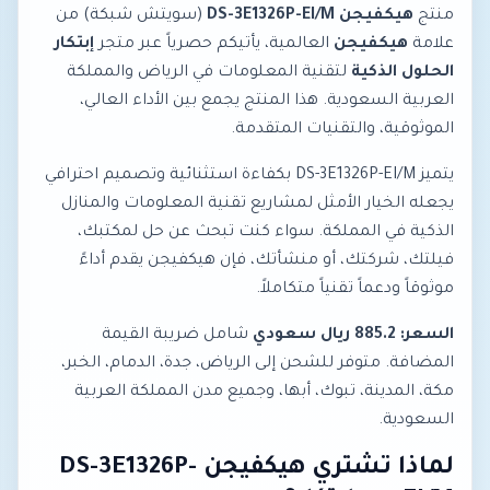
منتج
هيكفيجن DS-3E1326P-EI/M
(سويتش شبكة) من
علامة
هيكفيجن
العالمية، يأتيكم حصرياً عبر متجر
إبتكار
الحلول الذكية
لتقنية المعلومات في الرياض والمملكة
العربية السعودية. هذا المنتج يجمع بين الأداء العالي،
الموثوقية، والتقنيات المتقدمة.
يتميز DS-3E1326P-EI/M بكفاءة استثنائية وتصميم احترافي
يجعله الخيار الأمثل لمشاريع تقنية المعلومات والمنازل
الذكية في المملكة. سواء كنت تبحث عن حل لمكتبك،
فيلتك، شركتك، أو منشأتك، فإن هيكفيجن يقدم أداءً
موثوقاً ودعماً تقنياً متكاملاً.
السعر: 885.2 ريال سعودي
شامل ضريبة القيمة
المضافة. متوفر للشحن إلى الرياض، جدة، الدمام، الخبر،
مكة، المدينة، تبوك، أبها، وجميع مدن المملكة العربية
السعودية.
لماذا تشتري هيكفيجن DS-3E1326P-