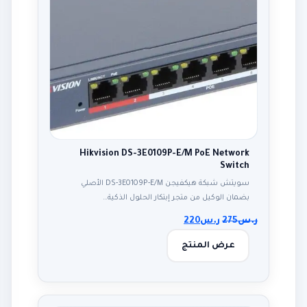
Hikvision DS-3E0109P-E/M PoE Network
Switch
سويتش شبكة هيكفيجن DS-3E0109P-E/M الأصلي
بضمان الوكيل من متجر إبتكار الحلول الذكية…
ر.س
275
ر.س
220
عرض المنتج