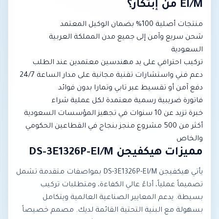
EI/M من إبتكار؟
منتجات أصلية 100% بضمان الوكيل المعتمد
شحن سريع وآمن إلى جميع مدن المملكة العربية
السعودية
تركيب احترافي على يد مهندسين معتمدين عند الطلب
دعم فني واستشارات تقنية مجانية على مدار الساعة 24/7
دفع آمن أو تقسيط عبر تابي وتمارا بدون فوائد
فاتورة ضريبية رسمية معتمدة لكل عملية شراء
خبرة تزيد عن 10 سنوات في تجهيز المؤسسات السعودية
أكثر من 500 مشروع منجز بنجاح في القطاعين الحكومي
والخاص
مميزات هيكفيجن DS-3E1326P-EI/M
يأتي هيكفيجن DS-3E1326P-EI/M بمواصفات متقدمة تشمل
تصميماً عملياً، أداءً عالي الكفاءة، ومتطلبات تركيب
بسيطة. يدعم المعايير الصناعية العالمية ويتكامل
بسهولة مع البنية التحتية القائمة لديك. مصمم خصيصاً