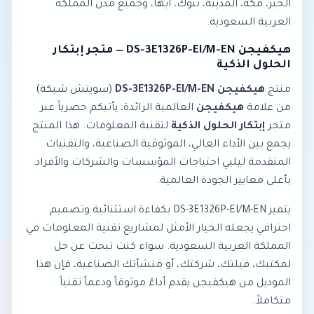
الخبر، مكة، المدينة، تبوك، أبها، وجميع مدن المملكة
العربية السعودية.
هيكفيجن DS-3E1326P-EI/M-EN — متجر إبتكار
الحلول الذكية
منتج
هيكفيجن DS-3E1326P-EI/M-EN
(سويتش شبكة)
من علامة
هيكفيجن
العالمية الرائدة، يأتيكم حصرياً عبر
متجر
إبتكار الحلول الذكية
لتقنية المعلومات. هذا المنتج
يجمع بين الأداء العالي، الموثوقية الصناعية، والتقنيات
المتقدمة ليلبي احتياجات المؤسسات والشركات والأفراد
بأعلى معايير الجودة العالمية.
يتميز DS-3E1326P-EI/M-EN بكفاءة استثنائية وتصميم
احترافي يجعله الخيار الأمثل لمشاريع تقنية المعلومات في
المملكة العربية السعودية. سواء كنت تبحث عن حل
لمكتبك، فيلتك، شركتك، أو منشأتك الصناعية، فإن هذا
الموديل من هيكفيجن يقدم أداءً موثوقاً ودعماً تقنياً
متكاملاً.