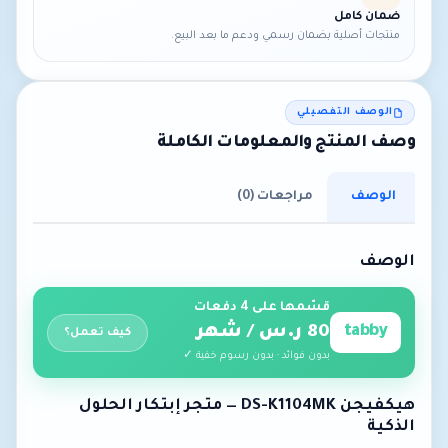
ضمان كامل
منتجات أصلية بضمان رسمي ودعم ما بعد البيع.
الوصف التفصيلي
وصف المنتج والمعلومات الكاملة
الوصف
مراجعات (0)
الوصف
قسّمها على 4 دفعات
tabby
80 ر.س / شهر
كيف تعمل؟
بدون فوائد · بدون رسوم خفية ✓
هيكفيجن DS-K1104MK — متجر إبتكار الحلول
الذكية