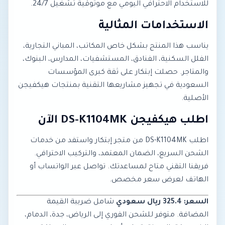
للاستخدام الاحترافي اليومي مع موثوقية تشغيل 24/7.
الاستخدامات المثالية
يناسب هذا المنتج بشكل خاص المكاتب، المباني التجارية،
الفلل السكنية، الفنادق، المستشفيات، المدارس، البنوك،
والمتاجر. حصلت إبتكار على ثقة كبرى المؤسسات
السعودية في تجهيز مشاريعها التقنية بمنتجات هيكفيجن
الأصلية.
اطلب هيكفيجن DS-K1104MK الآن
اطلب DS-K1104MK من متجر إبتكار واستفد من خدمات
الشحن السريع، الضمان المعتمد، والتركيب الاحترافي.
فريقنا التقني متاح لمساعدتك. تواصل عبر الواتساب أو
الهاتف لعرض سعر مخصص.
السعر: 325.4 ريال سعودي
شامل ضريبة القيمة
المضافة. متوفر للشحن الفوري إلى الرياض، جدة، الدمام،