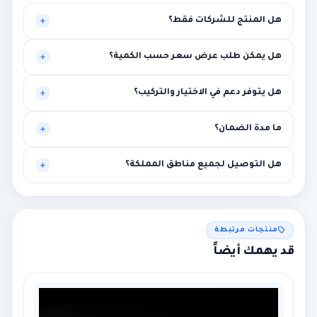
هل المنتج للشركات فقط؟
موجه أساساً للبيئات المهنية، لكنه قد يناسب حالات أخرى تحتاج
هل يمكن طلب عرض سعر حسب الكمية؟
مستوى أعلى من الاستقرار.
نعم، يتم تخصيص العرض بناءً على الكميات وطبيعة المشروع.
هل يتوفر دعم في الاختيار والتركيب؟
نعم، توصية فنية أولية ومساعدة في الربط مع متطلبات المشروع.
ما مدة الضمان؟
بين سنة وثلاث سنوات حسب الماركة مع إمكانية الضمان الممتد.
هل التوصيل لجميع مناطق المملكة؟
نعم لجميع المناطق، مع إمكانية التركيب في الرياض ومحيطها.
منتجات مرتبطة
قد يهمك أيضاً