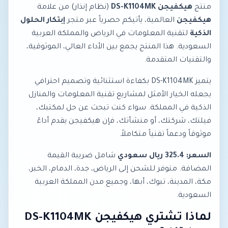
منتج
هيكفيجن DS-K1104MK
(نظام إنذار) من علامة
هيكفيجن
العالمية، يأتيكم حصرياً عبر متجر
إبتكار الحلول
الذكية
لتقنية المعلومات في الرياض والمملكة العربية
السعودية. هذا المنتج يجمع بين الأداء العالي، الموثوقية،
والتقنيات المتقدمة.
يتميز DS-K1104MK بكفاءة استثنائية وتصميم احترافي
يجعله الخيار الأمثل لمشاريع تقنية المعلومات والمنازل
الذكية في المملكة. سواء كنت تبحث عن حل لمكتبك،
فيلتك، شركتك، أو منشأتك، فإن هيكفيجن يقدم أداءً
موثوقاً ودعماً تقنياً متكاملاً.
السعر: 325.4 ريال سعودي
شامل ضريبة القيمة
المضافة. متوفر للشحن إلى الرياض، جدة، الدمام، الخبر،
مكة، المدينة، تبوك، أبها، وجميع مدن المملكة العربية
السعودية.
لماذا تشتري هيكفيجن DS-K1104MK