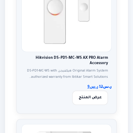
Hikvision DS-PD1-MC-WS AX PRO Alarm
Accessory
Original Alarm System هيكفيجن DS-PD1-MC-WS with
authorized warranty from Ibtikar Smart Solutions…
ر.س
12
ر.س
9
عرض المنتج