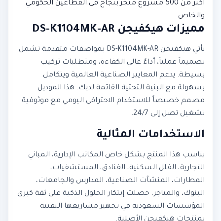
أكثر من 500 مشروع منجز بنجاح في القطاعين الحكومي
والخاص
مميزات هيكفيجن DS-K1104MK-AR
يأتي هيكفيجن DS-K1104MK-AR بمواصفات متقدمة تشمل
تصميماً عملياً، أداءً عالي الكفاءة، ومتطلبات تركيب
بسيطة. يدعم المعايير الصناعية العالمية ويتكامل
بسهولة مع البنية التحتية القائمة لديك. هذا الموديل
مصمم خصيصاً للاستخدام الاحترافي اليومي مع موثوقية
تشغيل تصل إلى 24/7.
الاستخدامات المثالية
يناسب هذا المنتج بشكل خاص المكاتب الإدارية، المباني
التجارية، الفلل السكنية، الفنادق، المستشفيات،
المطارات، المنشآت الصناعية، المدارس والجامعات،
البنوك، والمتاجر. حصلت إبتكار الحلول الذكية على ثقة كبرى
المؤسسات السعودية في تجهيز مشاريعها التقنية
بمنتجات هيكفيجن الأصلية.