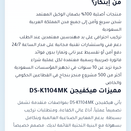
من إبتكار؟
منتجات أصلية 100% بضمان الوكيل المعتمد
شحن سريع وآمن إلى جميع مدن المملكة العربية
السعودية
تركيب احترافي على يد مهندسين معتمدين عند الطلب
دعم فني واستشارات تقنية مجانية على مدار الساعة 24/7
دفع آمن أو تقسيط عبر تابي وتمارا بدون فوائد
فاتورة ضريبية رسمية معتمدة لكل عملية شراء
خبرة تزيد عن 10 سنوات في تجهيز المؤسسات السعودية
أكثر من 500 مشروع منجز بنجاح في القطاعين الحكومي
والخاص
مميزات هيكفيجن DS-K1104MK
يأتي هيكفيجن DS-K1104MK بمواصفات متقدمة تشمل
تصميماً عملياً، أداءً عالي الكفاءة، ومتطلبات تركيب
بسيطة. يدعم المعايير الصناعية العالمية ويتكامل
بسهولة مع البنية التحتية القائمة لديك. مصمم خصيصاً