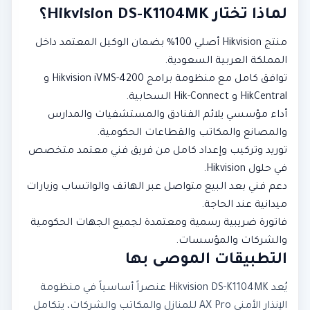
لماذا تختار Hikvision DS-K1104MK؟
منتج Hikvision أصلي 100% بضمان الوكيل المعتمد داخل
المملكة العربية السعودية.
توافق كامل مع منظومة برامج Hikvision iVMS-4200 و
HikCentral و Hik-Connect السحابية.
أداء مؤسسي يلائم الفنادق والمستشفيات والمدارس
والمصانع والمكاتب والقطاعات الحكومية.
توريد وتركيب وإعداد كامل من فريق فني معتمد متخصص
في حلول Hikvision.
دعم فني بعد البيع متواصل عبر الهاتف والواتساب وزيارات
ميدانية عند الحاجة.
فاتورة ضريبية رسمية ومعتمدة لجميع الجهات الحكومية
والشركات والمؤسسات.
التطبيقات الموصى بها
يُعد Hikvision DS-K1104MK عنصراً أساسياً في منظومة
الإنذار الأمني AX Pro للمنازل والمكاتب والشركات، يتكامل