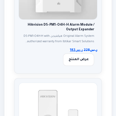
Hikvision DS-PM1-O4H-H Alarm Module /
Output Expander
Original Alarm System هيكفيجن DS-PM1-O4H-H with
authorized warranty from Ibtikar Smart Solutions…
ر.س
228
ر.س
182
عرض المنتج