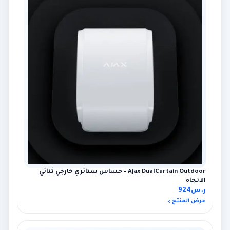
Ajax DualCurtain Outdoor – حساس ستائري خارجي ثنائي
الاتجاه
ر.س
924
عرض المنتج