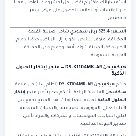
استفساراتك واقتراح أفضل حل لمشروعك. تواصل معنا
عبر الواتساب أو الهاتف للحصول على عرض سعر
مخصص.
السعر: 325.4 ريال سعودي
شامل ضريبة القيمة
المضافة. متوفر للشحن الفوري إلى الرياض، جدة، الدمام،
الخبر، مكة، المدينة، تبوك، أبها، وجميع مدن المملكة
العربية السعودية.
هيكفيجن DS-K1104MK-AR — متجر إبتكار الحلول
الذكية
منتج
هيكفيجن DS-K1104MK-AR
(نظام إنذار) من علامة
هيكفيجن
العالمية الرائدة، يأتيكم حصرياً عبر متجر
إبتكار
الحلول الذكية
لتقنية المعلومات. هذا المنتج يجمع بين
الأداء العالي، الموثوقية الصناعية، والتقنيات المتقدمة
ليلبي احتياجات المؤسسات والشركات والأفراد بأعلى
معايير الجودة العالمية.