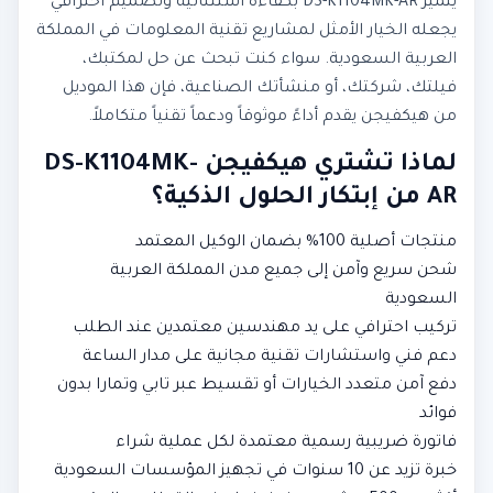
يتميز DS-K1104MK-AR بكفاءة استثنائية وتصميم احترافي
يجعله الخيار الأمثل لمشاريع تقنية المعلومات في المملكة
العربية السعودية. سواء كنت تبحث عن حل لمكتبك،
فيلتك، شركتك، أو منشأتك الصناعية، فإن هذا الموديل
من هيكفيجن يقدم أداءً موثوقاً ودعماً تقنياً متكاملاً.
لماذا تشتري هيكفيجن DS-K1104MK-
AR من إبتكار الحلول الذكية؟
منتجات أصلية 100% بضمان الوكيل المعتمد
شحن سريع وآمن إلى جميع مدن المملكة العربية
السعودية
تركيب احترافي على يد مهندسين معتمدين عند الطلب
دعم فني واستشارات تقنية مجانية على مدار الساعة
دفع آمن متعدد الخيارات أو تقسيط عبر تابي وتمارا بدون
فوائد
فاتورة ضريبية رسمية معتمدة لكل عملية شراء
خبرة تزيد عن 10 سنوات في تجهيز المؤسسات السعودية