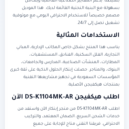
بسيطة. يدعم المعايير الصناعية العالمية ويتكامل
بسهولة مع البنية التحتية القائمة لديك. هذا الموديل
مصمم خصيصاً للاستخدام الاحترافي اليومي مع موثوقية
تشغيل تصل إلى 24/7.
الاستخدامات المثالية
يناسب هذا المنتج بشكل خاص المكاتب الإدارية، المباني
التجارية، الفلل السكنية، الفنادق، المستشفيات،
المطارات، المنشآت الصناعية، المدارس والجامعات،
البنوك، والمتاجر. حصلت إبتكار الحلول الذكية على ثقة كبرى
المؤسسات السعودية في تجهيز مشاريعها التقنية
بمنتجات هيكفيجن الأصلية.
اطلب هيكفيجن DS-K1104MK-AR الآن
اطلب DS-K1104MK-AR من متجر إبتكار الآن واستفد من
خدمات الشحن السريع، الضمان المعتمد، والتركيب
الاحترافي. فريقنا التقني متاح للإجابة على جميع