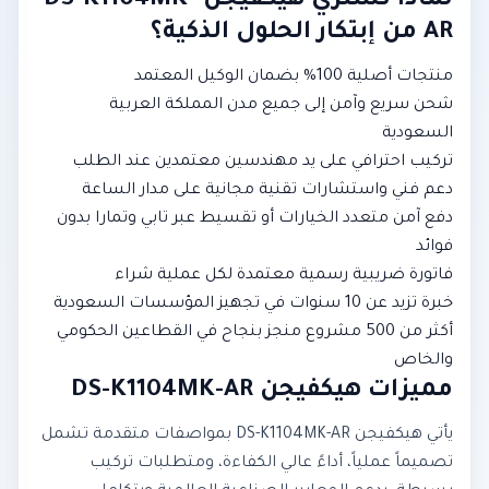
لماذا تشتري هيكفيجن DS-K1104MK-
AR من إبتكار الحلول الذكية؟
منتجات أصلية 100% بضمان الوكيل المعتمد
شحن سريع وآمن إلى جميع مدن المملكة العربية
السعودية
تركيب احترافي على يد مهندسين معتمدين عند الطلب
دعم فني واستشارات تقنية مجانية على مدار الساعة
دفع آمن متعدد الخيارات أو تقسيط عبر تابي وتمارا بدون
فوائد
فاتورة ضريبية رسمية معتمدة لكل عملية شراء
خبرة تزيد عن 10 سنوات في تجهيز المؤسسات السعودية
أكثر من 500 مشروع منجز بنجاح في القطاعين الحكومي
والخاص
مميزات هيكفيجن DS-K1104MK-AR
يأتي هيكفيجن DS-K1104MK-AR بمواصفات متقدمة تشمل
تصميماً عملياً، أداءً عالي الكفاءة، ومتطلبات تركيب