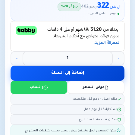
322
ر.س
ر.س
402
وفّر 20%
متوفر · شامل الضريبة
إضافة إلى السلة
عرض السعر
واتساب
منتج أصلي · دعم فني متخصص
استجابة خلال يوم عمل
ضمان + خدمة ما بعد البيع
يمكن تخصيص الحل وتجهيز عرض سعر حسب متطلبات المشروع.