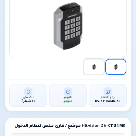
رمز المنتج
التوفر
الضمان
DS-K1104MK-AR
متوفر
12 شهراً
Hikvision DS-K1104MK موسّع / قارئ ملحق لنظام الدخول