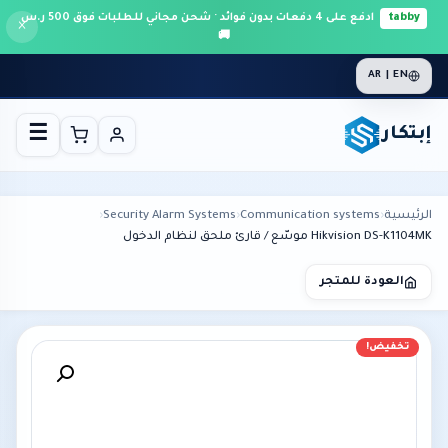
tabby
ادفع على 4 دفعات بدون فوائد · شحن مجاني للطلبات فوق 500 ر.س
×
🚚
AR | EN
إبتكار
☰
الرئيسية
›
Communication systems
›
Security Alarm Systems
›
Hikvision DS-K1104MK موسّع / قارئ ملحق لنظام الدخول
العودة للمتجر
تخفيض!