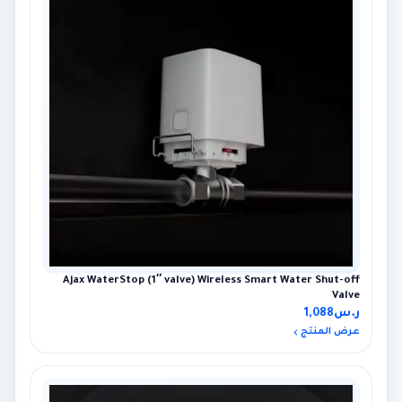
Ajax WaterStop (1″ valve) Wireless Smart Water Shut-off
Valve
ر.س
1,088
عرض المنتج