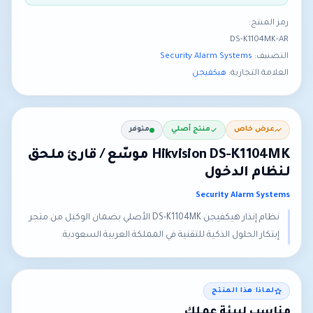
رمز المنتج:
DS-K1104MK-AR
التصنيف:
Security Alarm Systems
العلامة التجارية:
هيكفيجن
عرض خاص
منتج أصلي
متوفر
Hikvision DS-K1104MK موسّع / قارئ ملحق
لنظام الدخول
Security Alarm Systems
نظام إنذار هيكفيجن DS-K1104MK الأصلي بضمان الوكيل من متجر
إبتكار الحلول الذكية للتقنية في المملكة العربية السعودية.
لماذا هذا المنتج
مناسب لبيئة عملك