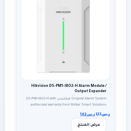
Hikvision DS-PM1-I8O2-H Alarm Module /
Output Expander
Original Alarm System هيكفيجن DS-PM1-I8O2-H with
authorized warranty from Ibtikar Smart Solutions…
ر.س
177
ر.س
142
عرض المنتج