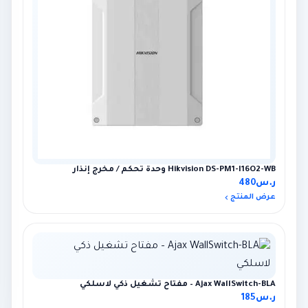
Hikvision DS-PM1-I16O2-WB وحدة تحكم / مخرج إنذار
ر.س
480
عرض المنتج
×
عميل اشترى للتو
Hikvision DS-PDCL12-EG2-WB حساس PIR ستائري لاسلكي
5 أيام مضت · عنيزة
Ajax WallSwitch-BLA – مفتاح تشغيل ذكي لاسلكي
ر.س
185