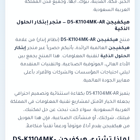
الخبر، مكة، المدينة، تبوك، أبها، وجميع مدن المملكة
العربية السعودية.
هيكفيجن DS-K1104MK-AR — متجر إبتكار الحلول
الذكية
منتج
هيكفيجن DS-K1104MK-AR
(نظام إنذار) من علامة
هيكفيجن
العالمية الرائدة، يأتيكم حصرياً عبر متجر
إبتكار
الحلول الذكية
لتقنية المعلومات. هذا المنتج يجمع بين
الأداء العالي، الموثوقية الصناعية، والتقنيات المتقدمة
ليلبي احتياجات المؤسسات والشركات والأفراد بأعلى
معايير الجودة العالمية.
يتميز DS-K1104MK-AR بكفاءة استثنائية وتصميم احترافي
يجعله الخيار الأمثل لمشاريع تقنية المعلومات في المملكة
العربية السعودية. سواء كنت تبحث عن حل لمكتبك،
فيلتك، شركتك، أو منشأتك الصناعية، فإن هذا الموديل
من هيكفيجن يقدم أداءً موثوقاً ودعماً تقنياً متكاملاً.