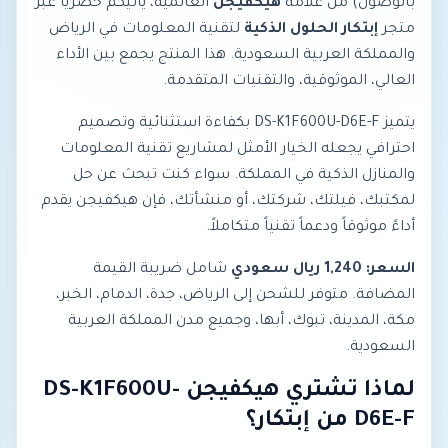
بالوصول) من علامة
هيكفيجن
العالمية، يأتيكم حصرياً عبر
متجر
إبتكار الحلول الذكية
لتقنية المعلومات في الرياض
والمملكة العربية السعودية. هذا المنتج يجمع بين الأداء
العالي، الموثوقية، والتقنيات المتقدمة.
يتميز DS-K1F600U-D6E-F بكفاءة استثنائية وتصميم
احترافي يجعله الخيار الأمثل لمشاريع تقنية المعلومات
والمنازل الذكية في المملكة. سواء كنت تبحث عن حل
لمكتبك، فيلتك، شركتك، أو منشأتك، فإن هيكفيجن يقدم
أداءً موثوقاً ودعماً تقنياً متكاملاً.
السعر: 1,240 ريال سعودي
شامل ضريبة القيمة
المضافة. متوفر للشحن إلى الرياض، جدة، الدمام، الخبر،
مكة، المدينة، تبوك، أبها، وجميع مدن المملكة العربية
السعودية.
لماذا تشتري هيكفيجن DS-K1F600U-
D6E-F من إبتكار؟