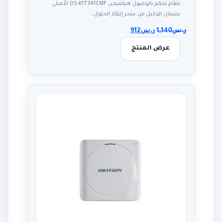
نظام تحكم بالوصول هيكفيجن DS-K1T341CMF الأصلي
بضمان الوكيل من متجر إبتكار الحلول…
ر.س
1,140
ر.س
912
عرض المنتج