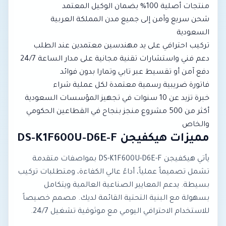
منتجات أصلية 100% بضمان الوكيل المعتمد
شحن سريع وآمن إلى جميع مدن المملكة العربية
السعودية
تركيب احترافي على يد مهندسين معتمدين عند الطلب
دعم فني واستشارات تقنية مجانية على مدار الساعة 24/7
دفع آمن أو تقسيط عبر تابي وتمارا بدون فوائد
فاتورة ضريبية رسمية معتمدة لكل عملية شراء
خبرة تزيد عن 10 سنوات في تجهيز المؤسسات السعودية
أكثر من 500 مشروع منجز بنجاح في القطاعين الحكومي
والخاص
مميزات هيكفيجن DS-K1F600U-D6E-F
يأتي هيكفيجن DS-K1F600U-D6E-F بمواصفات متقدمة
تشمل تصميماً عملياً، أداءً عالي الكفاءة، ومتطلبات تركيب
بسيطة. يدعم المعايير الصناعية العالمية ويتكامل
بسهولة مع البنية التحتية القائمة لديك. مصمم خصيصاً
للاستخدام الاحترافي اليومي مع موثوقية تشغيل 24/7.