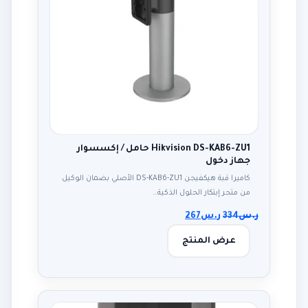
Hikvision DS-KAB6-ZU1 حامل / إكسسوار
جهاز دخول
كاميرا قبة هيكفيجن DS-KAB6-ZU1 الأصلي بضمان الوكيل
من متجر إبتكار الحلول الذكية…
ر.س
334
ر.س
267
عرض المنتج