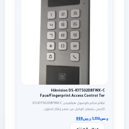
Hikvision DS-K1T502DBFWX-C
Face/Fingerprint Access Control Ter
نظام تحكم بالوصول هيكفيجن DS-K1T502DBFWX-C
الأصلي بضمان الوكيل من متجر إبتكار الحلول…
ر.س
1,110
ر.س
888