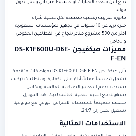
دفع آمن متعدد الخيارات أو تقسيط عبر تابي وتمارا بدون
فوائد
فاتورة ضريبية رسمية معتمدة لكل عملية شراء
خبرة تزيد عن 10 سنوات في تجهيز المؤسسات السعودية
أكثر من 500 مشروع منجز بنجاح في القطاعين الحكومي
والخاص
مميزات هيكفيجن DS-K1F600U-D6E-
F-EN
يأتي هيكفيجن DS-K1F600U-D6E-F-EN بمواصفات متقدمة
تشمل تصميماً عملياً، أداءً عالي الكفاءة، ومتطلبات تركيب
بسيطة. يدعم المعايير الصناعية العالمية ويتكامل
بسهولة مع البنية التحتية القائمة لديك. هذا الموديل
مصمم خصيصاً للاستخدام الاحترافي اليومي مع موثوقية
تشغيل تصل إلى 24/7.
الاستخدامات المثالية