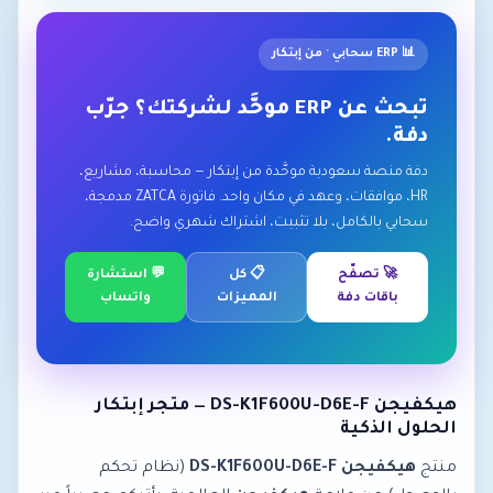
📊 ERP سحابي · من إبتكار
تبحث عن ERP موحَّد لشركتك؟ جرّب
دفة.
دفة منصة سعودية موحَّدة من إبتكار — محاسبة، مشاريع،
HR، موافقات، وعهد في مكان واحد. فاتورة ZATCA مدمجة،
سحابي بالكامل، بلا تثبيت، اشتراك شهري واضح.
🚀 تصفّح
📋 كل
💬 استشارة
باقات دفة
المميزات
واتساب
هيكفيجن DS-K1F600U-D6E-F — متجر إبتكار
الحلول الذكية
منتج
هيكفيجن DS-K1F600U-D6E-F
(نظام تحكم