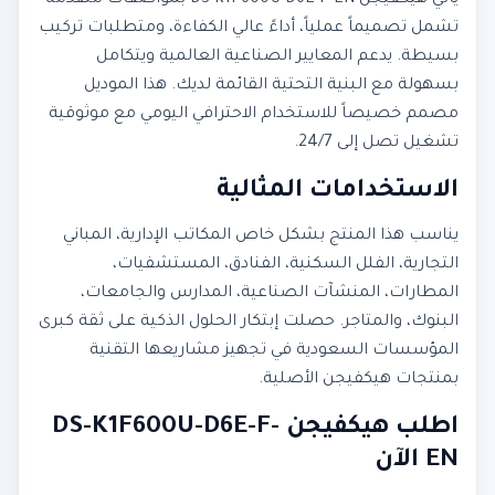
يأتي هيكفيجن DS-K1F600U-D6E-F-EN بمواصفات متقدمة
تشمل تصميماً عملياً، أداءً عالي الكفاءة، ومتطلبات تركيب
بسيطة. يدعم المعايير الصناعية العالمية ويتكامل
بسهولة مع البنية التحتية القائمة لديك. هذا الموديل
مصمم خصيصاً للاستخدام الاحترافي اليومي مع موثوقية
تشغيل تصل إلى 24/7.
الاستخدامات المثالية
يناسب هذا المنتج بشكل خاص المكاتب الإدارية، المباني
التجارية، الفلل السكنية، الفنادق، المستشفيات،
المطارات، المنشآت الصناعية، المدارس والجامعات،
البنوك، والمتاجر. حصلت إبتكار الحلول الذكية على ثقة كبرى
المؤسسات السعودية في تجهيز مشاريعها التقنية
بمنتجات هيكفيجن الأصلية.
اطلب هيكفيجن DS-K1F600U-D6E-F-
EN الآن