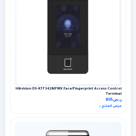
Hikvision DS-K1T342MFWX Face/Fingerprint Access Control
Terminal
ر.س
805
عرض المنتج