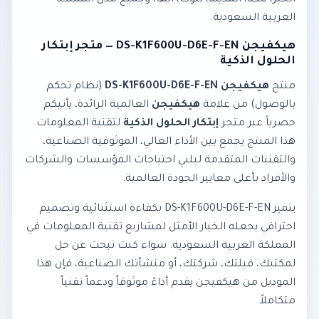
الخبر، مكة، المدينة، تبوك، أبها، وجميع مدن المملكة
العربية السعودية.
هيكفيجن DS-K1F600U-D6E-F-EN — متجر إبتكار
الحلول الذكية
منتج
هيكفيجن DS-K1F600U-D6E-F-EN
(نظام تحكم
بالوصول) من علامة
هيكفيجن
العالمية الرائدة، يأتيكم
حصرياً عبر متجر
إبتكار الحلول الذكية
لتقنية المعلومات.
هذا المنتج يجمع بين الأداء العالي، الموثوقية الصناعية،
والتقنيات المتقدمة ليلبي احتياجات المؤسسات والشركات
والأفراد بأعلى معايير الجودة العالمية.
يتميز DS-K1F600U-D6E-F-EN بكفاءة استثنائية وتصميم
احترافي يجعله الخيار الأمثل لمشاريع تقنية المعلومات في
المملكة العربية السعودية. سواء كنت تبحث عن حل
لمكتبك، فيلتك، شركتك، أو منشأتك الصناعية، فإن هذا
الموديل من هيكفيجن يقدم أداءً موثوقاً ودعماً تقنياً
متكاملاً.