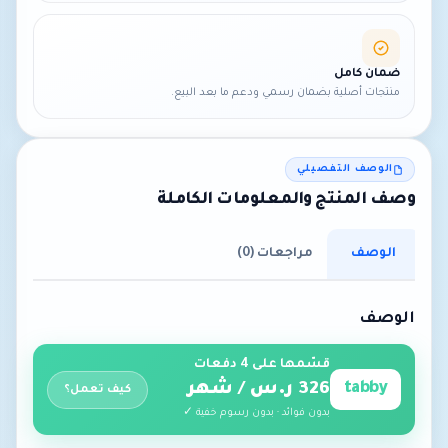
ضمان كامل
منتجات أصلية بضمان رسمي ودعم ما بعد البيع.
الوصف التفصيلي
وصف المنتج والمعلومات الكاملة
الوصف
مراجعات (0)
الوصف
قسّمها على 4 دفعات
tabby
326 ر.س / شهر
كيف تعمل؟
بدون فوائد · بدون رسوم خفية ✓