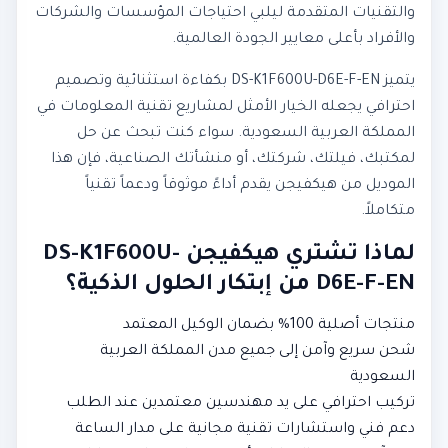
والتقنيات المتقدمة ليلبي احتياجات المؤسسات والشركات
والأفراد بأعلى معايير الجودة العالمية.
يتميز DS-K1F600U-D6E-F-EN بكفاءة استثنائية وتصميم
احترافي يجعله الخيار الأمثل لمشاريع تقنية المعلومات في
المملكة العربية السعودية. سواء كنت تبحث عن حل
لمكتبك، فيلتك، شركتك، أو منشأتك الصناعية، فإن هذا
الموديل من هيكفيجن يقدم أداءً موثوقاً ودعماً تقنياً
متكاملاً.
لماذا تشتري هيكفيجن DS-K1F600U-
D6E-F-EN من إبتكار الحلول الذكية؟
منتجات أصلية 100% بضمان الوكيل المعتمد
شحن سريع وآمن إلى جميع مدن المملكة العربية
السعودية
تركيب احترافي على يد مهندسين معتمدين عند الطلب
دعم فني واستشارات تقنية مجانية على مدار الساعة