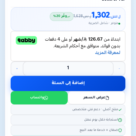
1,302
ر.س
ر.س
1,628
وفّر 20%
متوفر · شامل الضريبة
إضافة إلى السلة
عرض السعر
واتساب
منتج أصلي · دعم فني متخصص
استجابة خلال يوم عمل
ضمان + خدمة ما بعد البيع