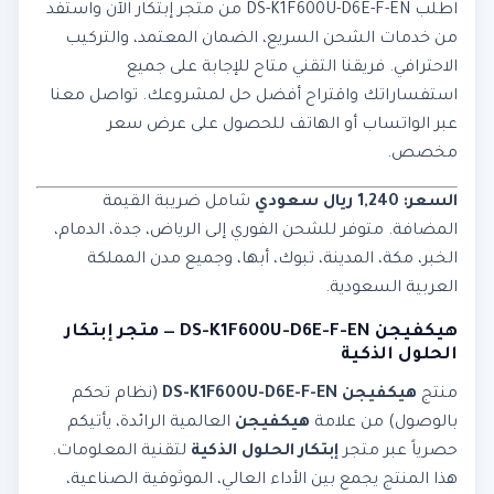
اطلب DS-K1F600U-D6E-F-EN من متجر إبتكار الآن واستفد
من خدمات الشحن السريع، الضمان المعتمد، والتركيب
الاحترافي. فريقنا التقني متاح للإجابة على جميع
استفساراتك واقتراح أفضل حل لمشروعك. تواصل معنا
عبر الواتساب أو الهاتف للحصول على عرض سعر
مخصص.
السعر: 1,240 ريال سعودي
شامل ضريبة القيمة
المضافة. متوفر للشحن الفوري إلى الرياض، جدة، الدمام،
الخبر، مكة، المدينة، تبوك، أبها، وجميع مدن المملكة
العربية السعودية.
هيكفيجن DS-K1F600U-D6E-F-EN — متجر إبتكار
الحلول الذكية
منتج
هيكفيجن DS-K1F600U-D6E-F-EN
(نظام تحكم
بالوصول) من علامة
هيكفيجن
العالمية الرائدة، يأتيكم
حصرياً عبر متجر
إبتكار الحلول الذكية
لتقنية المعلومات.
هذا المنتج يجمع بين الأداء العالي، الموثوقية الصناعية،