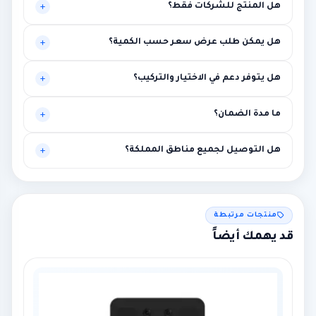
هل المنتج للشركات فقط؟
موجه أساساً للبيئات المهنية، لكنه قد يناسب حالات أخرى تحتاج
هل يمكن طلب عرض سعر حسب الكمية؟
مستوى أعلى من الاستقرار.
نعم، يتم تخصيص العرض بناءً على الكميات وطبيعة المشروع.
هل يتوفر دعم في الاختيار والتركيب؟
نعم، توصية فنية أولية ومساعدة في الربط مع متطلبات المشروع.
ما مدة الضمان؟
بين سنة وثلاث سنوات حسب الماركة مع إمكانية الضمان الممتد.
هل التوصيل لجميع مناطق المملكة؟
نعم لجميع المناطق، مع إمكانية التركيب في الرياض ومحيطها.
منتجات مرتبطة
قد يهمك أيضاً