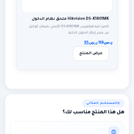
Hikvision DS-K1801MK ملحق نظام الدخول
كاميرا قبة هيكفيجن DS-K1801MK الأصلي بضمان الوكيل
من متجر إبتكار الحلول الذكية…
ر.س
119
ر.س
95
عرض المنتج
المستخدم المثالي
هل هذا المنتج مناسب لك؟