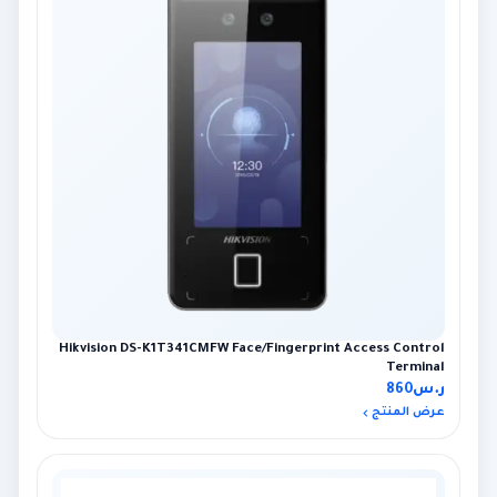
Hikvision DS-K1T341CMFW Face/Fingerprint Access Control
Terminal
ر.س
860
عرض المنتج