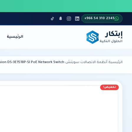
+966 54 310 2345
إبتكار
الرئيسية
الحلول الذكية
أنظمة الاتصالات
الأمن والمراقبة
الرئيسية
›
أنظمة الاتصالات
›
سويتش
›
ision DS-3E1518P-SI PoE Network Switch
تخفيض!