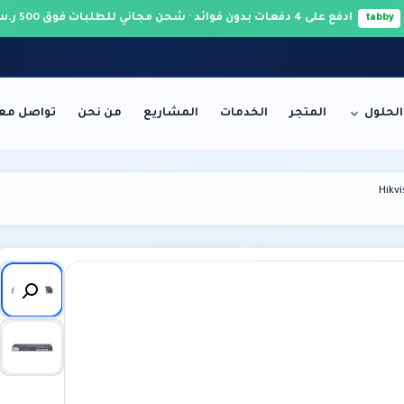
ادفع على 4 دفعات بدون فوائد · شحن مجاني للطلبات فوق 500 ر.س 🚚
tabby
الحلول
المتجر
الخدمات
المشاريع
من نحن
تواصل معن
الخوادم والشبكات
Hikv