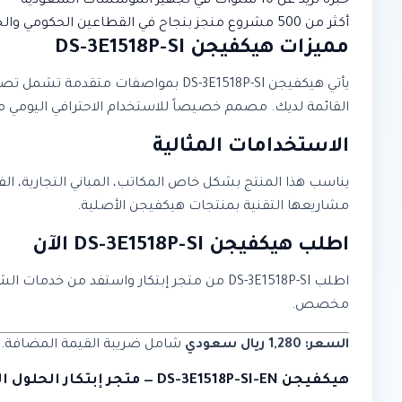
خبرة تزيد عن 10 سنوات في تجهيز المؤسسات السعودية
أكثر من 500 مشروع منجز بنجاح في القطاعين الحكومي والخاص
مميزات هيكفيجن DS-3E1518P-SI
يأتي هيكفيجن DS-3E1518P-SI بمواصفا
القائمة لديك. مصمم خصيصاً للاستخدام الاحترافي اليومي مع م
الاستخدامات المثالية
يناسب هذا المنتج بشكل خاص المكاتب، المباني التجارية، ال
مشاريعها التقنية بمنتجات هيكفيجن الأصلية.
اطلب هيكفيجن DS-3E1518P-SI الآن
اطلب DS-3E1518P-SI من متجر إبتكار واستفد
مخصص.
السعر: 1,280 ريال سعودي
شامل ضريبة القيمة المضافة. متو
هيكفيجن DS-3E1518P-SI-EN — متجر إبتكار الحلول الذكية