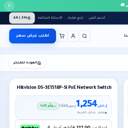
×
AR | EN
الدعم الفني
تتبع طلبك
الأسئلة الشائعة
اطلب عرض سعر
ا
العودة للمتجر
Hikvision DS-3E1518P-SI PoE Network Switch
1,254
ر.س
ر.س
1,568
وفّر 20%
متوفر · شامل الضريبة