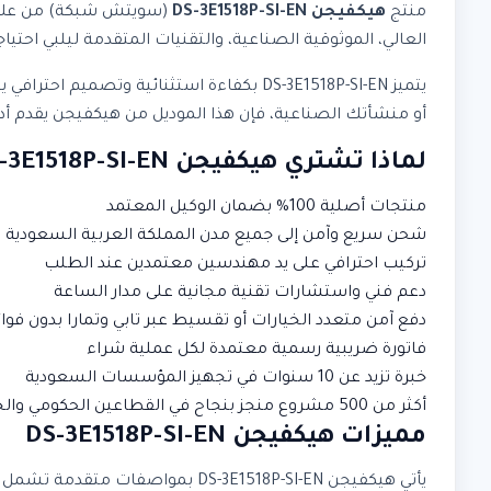
منتج
هيكفيجن DS-3E1518P-SI-EN
(سويتش شبكة) من عل
العالي، الموثوقية الصناعية، والتقنيات المتقدمة ليلبي احتي
يتميز DS-3E1518P-SI-EN بكفاءة استثنائي
أو منشأتك الصناعية، فإن هذا الموديل من هيكفيجن يقدم أداءً م
لماذا تشتري هيكفيجن DS-3E1518P-SI-EN من إبتكار الحلول الذكية؟
منتجات أصلية 100% بضمان الوكيل المعتمد
شحن سريع وآمن إلى جميع مدن المملكة العربية السعودية
تركيب احترافي على يد مهندسين معتمدين عند الطلب
دعم فني واستشارات تقنية مجانية على مدار الساعة
دفع آمن متعدد الخيارات أو تقسيط عبر تابي وتمارا بدون فوائ
فاتورة ضريبية رسمية معتمدة لكل عملية شراء
خبرة تزيد عن 10 سنوات في تجهيز المؤسسات السعودية
أكثر من 500 مشروع منجز بنجاح في القطاعين الحكومي والخاص
مميزات هيكفيجن DS-3E1518P-SI-EN
يأتي هيكفيجن DS-3E1518P-SI-EN ب