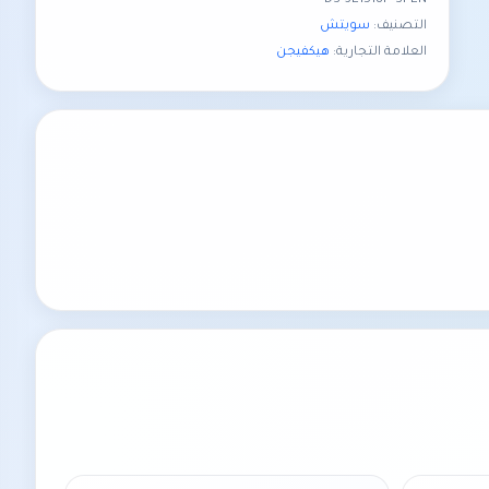
DS-3E1518P-SI-EN
التصنيف:
سويتش
العلامة التجارية:
هيكفيجن