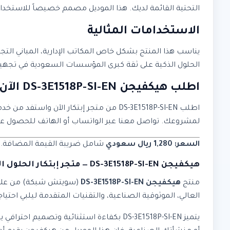
التحتية القائمة لديك. هذا الموديل مصمم خصيصاً للاستخدام ا
الاستخدامات المثالية
يناسب هذا المنتج بشكل خاص المكاتب الإدارية، المباني التج
الحلول الذكية على ثقة كبرى المؤسسات السعودية في تجهيز
اطلب هيكفيجن DS-3E1518P-SI-EN الآن
اطلب DS-3E1518P-SI-EN من متجر إبتكار ا
لمشروعك. تواصل معنا عبر الواتساب أو الهاتف للحصو
السعر: 1,280 ريال سعودي
شامل ضريبة القيمة المضافة. متو
هيكفيجن DS-3E1518P-SI-EN — متجر إبتكار الحلول الذكية
منتج
هيكفيجن DS-3E1518P-SI-EN
(سويتش شبكة) من عل
العالي، الموثوقية الصناعية، والتقنيات المتقدمة ليلبي احتي
يتميز DS-3E1518P-SI-EN بكفاءة استثنائي