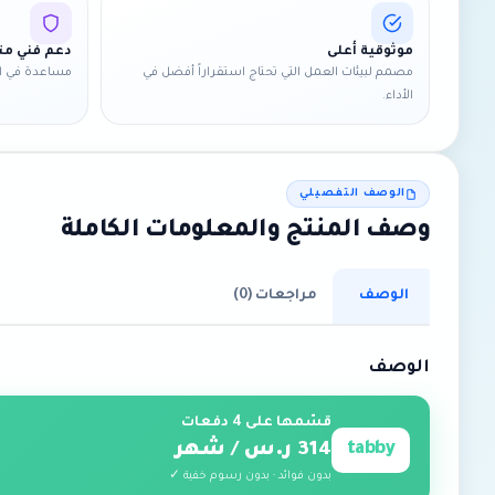
موثوقية أعلى
دعم فني 
مصمم لبيئات العمل التي تحتاج استقراراً أفضل في
مساعدة في ال
الأداء.
الوصف التفصيلي
وصف المنتج والمعلومات الكاملة
الوصف
مراجعات (0)
الوصف
قسّمها على 4 دفعات
tabby
314 ر.س / شهر
بدون فوائد · بدون رسوم خفية ✓