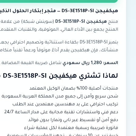
هيكفيجن DS-3E1518P-SI — متجر إبتكار الحلول الذكية
منتج
هيكفيجن DS-3E1518P-SI
(سويتش شبكة) من علامة
المنتج يجمع بين الأداء العالي، الموثوقية، والتقنيات المتقدمة
يتميز DS-3E1518P-SI بكفاءة استثنائية وتصمي
منشأتك، فإن هيكفيجن يقدم أداءً موثوقاً ودعماً تقنياً متكاملا
السعر: 1,280 ريال سعودي
شامل ضريبة القيمة المضافة. متو
لماذا تشتري هيكفيجن DS-3E1518P-SI من إبتكار؟
منتجات أصلية 100% بضمان الوكيل المعتمد
شحن سريع وآمن إلى جميع مدن المملكة العربية السعودية
تركيب احترافي على يد مهندسين معتمدين عند الطلب
دعم فني واستشارات تقنية مجانية على مدار الساعة 24/7
دفع آمن أو تقسيط عبر تابي وتمارا بدون فوائد
فاتورة ضريبية رسمية معتمدة لكل عملية شراء