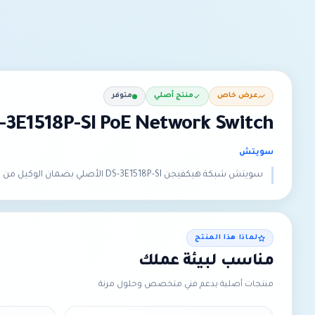
عرض خاص
منتج أصلي
متوفر
S-3E1518P-SI PoE Network Switch
سويتش
سويتش شبكة هيكفيجن DS-3E1518P-SI الأصلي بضمان الوكيل من متجر إبتكار الحلول الذكية للتقنية في المملكة العربية السعودية.
لماذا هذا المنتج
مناسب لبيئة عملك
منتجات أصلية بدعم فني متخصص وحلول مرنة