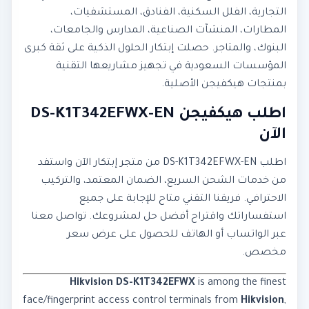
التجارية، الفلل السكنية، الفنادق، المستشفيات،
المطارات، المنشآت الصناعية، المدارس والجامعات،
البنوك، والمتاجر. حصلت إبتكار الحلول الذكية على ثقة كبرى
المؤسسات السعودية في تجهيز مشاريعها التقنية
بمنتجات هيكفيجن الأصلية.
اطلب هيكفيجن DS-K1T342EFWX-EN
الآن
اطلب DS-K1T342EFWX-EN من متجر إبتكار الآن واستفد
من خدمات الشحن السريع، الضمان المعتمد، والتركيب
الاحترافي. فريقنا التقني متاح للإجابة على جميع
استفساراتك واقتراح أفضل حل لمشروعك. تواصل معنا
عبر الواتساب أو الهاتف للحصول على عرض سعر
مخصص.
Hikvision DS-K1T342EFWX
is among the finest
face/fingerprint access control terminals from
Hikvision
,