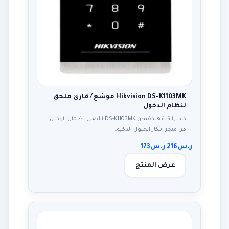
Hikvision DS-K1103MK موسّع / قارئ ملحق
لنظام الدخول
كاميرا قبة هيكفيجن DS-K1103MK الأصلي بضمان الوكيل
من متجر إبتكار الحلول الذكية…
ر.س
216
ر.س
173
عرض المنتج