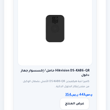
Hikvision DS-KAB6-QR حامل / إكسسوار جهاز
دخول
كاميرا قبة هيكفيجن DS-KAB6-QR الأصلي بضمان الوكيل
من متجر إبتكار الحلول الذكية…
ر.س
443
ر.س
354
عرض المنتج