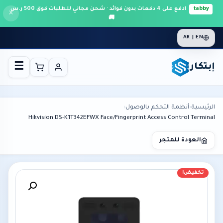
tabby
ادفع على 4 دفعات بدون فوائد · شحن مجاني للطلبات فوق 500 ر.س
×
🚚
AR | EN
إبتكار
☰
الرئيسية
›
أنظمة التحكم بالوصول
›
Hikvision DS-K1T342EFWX Face/Fingerprint Access Control Terminal
العودة للمتجر
تخفيض!