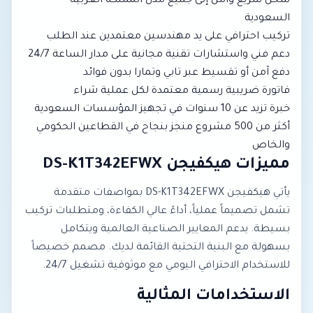
شحن سريع وآمن إلى جميع مدن المملكة العربية
السعودية
تركيب احترافي على يد مهندسين معتمدين عند الطلب
دعم فني واستشارات تقنية مجانية على مدار الساعة 24/7
دفع آمن أو تقسيط عبر تابي وتمارا بدون فوائد
فاتورة ضريبية رسمية معتمدة لكل عملية شراء
خبرة تزيد عن 10 سنوات في تجهيز المؤسسات السعودية
أكثر من 500 مشروع منجز بنجاح في القطاعين الحكومي
والخاص
مميزات هيكفيجن DS-K1T342EFWX
يأتي هيكفيجن DS-K1T342EFWX بمواصفات متقدمة
تشمل تصميماً عملياً، أداءً عالي الكفاءة، ومتطلبات تركيب
بسيطة. يدعم المعايير الصناعية العالمية ويتكامل
بسهولة مع البنية التحتية القائمة لديك. مصمم خصيصاً
للاستخدام الاحترافي اليومي مع موثوقية تشغيل 24/7.
الاستخدامات المثالية