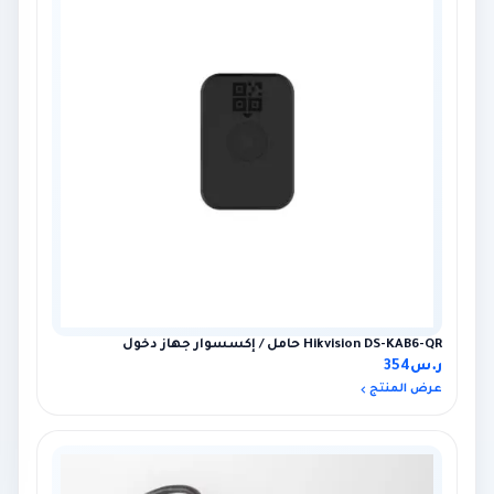
×
عميل اشترى للتو
Hikvision DS-KAB6-QR حامل / إكسسوار جهاز دخول
Ajax Holder-Button Wireless Panic Button
ر.س
354
13 ساعة مضت · Jeddah
عرض المنتج