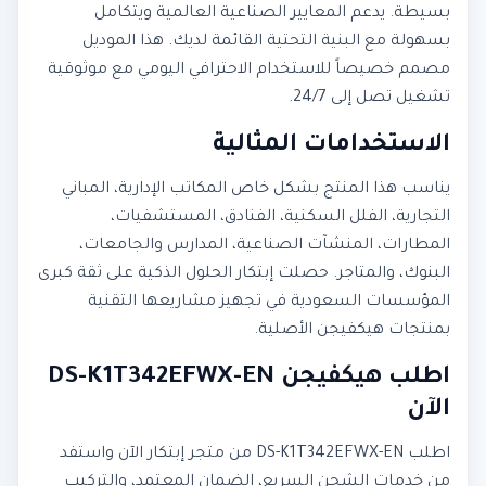
بسيطة. يدعم المعايير الصناعية العالمية ويتكامل
بسهولة مع البنية التحتية القائمة لديك. هذا الموديل
مصمم خصيصاً للاستخدام الاحترافي اليومي مع موثوقية
تشغيل تصل إلى 24/7.
الاستخدامات المثالية
يناسب هذا المنتج بشكل خاص المكاتب الإدارية، المباني
التجارية، الفلل السكنية، الفنادق، المستشفيات،
المطارات، المنشآت الصناعية، المدارس والجامعات،
البنوك، والمتاجر. حصلت إبتكار الحلول الذكية على ثقة كبرى
المؤسسات السعودية في تجهيز مشاريعها التقنية
بمنتجات هيكفيجن الأصلية.
اطلب هيكفيجن DS-K1T342EFWX-EN
الآن
اطلب DS-K1T342EFWX-EN من متجر إبتكار الآن واستفد
من خدمات الشحن السريع، الضمان المعتمد، والتركيب