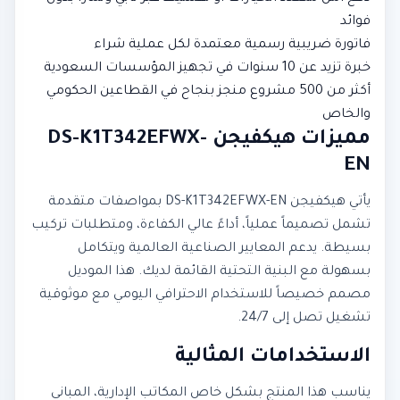
فوائد
فاتورة ضريبية رسمية معتمدة لكل عملية شراء
خبرة تزيد عن 10 سنوات في تجهيز المؤسسات السعودية
أكثر من 500 مشروع منجز بنجاح في القطاعين الحكومي
والخاص
مميزات هيكفيجن DS-K1T342EFWX-
EN
يأتي هيكفيجن DS-K1T342EFWX-EN بمواصفات متقدمة
تشمل تصميماً عملياً، أداءً عالي الكفاءة، ومتطلبات تركيب
بسيطة. يدعم المعايير الصناعية العالمية ويتكامل
بسهولة مع البنية التحتية القائمة لديك. هذا الموديل
مصمم خصيصاً للاستخدام الاحترافي اليومي مع موثوقية
تشغيل تصل إلى 24/7.
الاستخدامات المثالية
يناسب هذا المنتج بشكل خاص المكاتب الإدارية، المباني