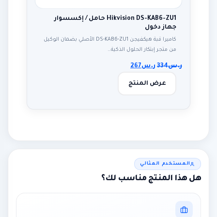
Hikvision DS-KAB6-ZU1 حامل / إكسسوار
جهاز دخول
كاميرا قبة هيكفيجن DS-KAB6-ZU1 الأصلي بضمان الوكيل
من متجر إبتكار الحلول الذكية…
ر.س
334
ر.س
267
عرض المنتج
المستخدم المثالي
هل هذا المنتج مناسب لك؟