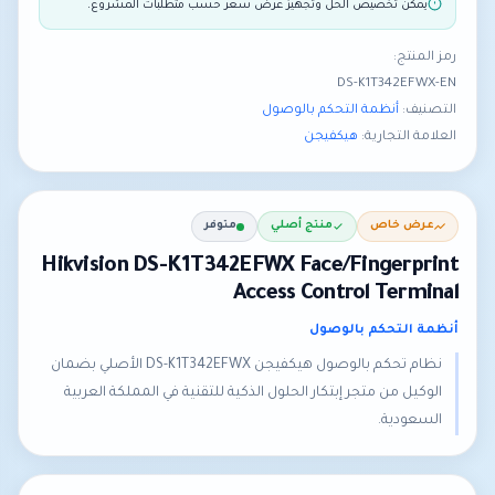
يمكن تخصيص الحل وتجهيز عرض سعر حسب متطلبات المشروع.
رمز المنتج:
DS-K1T342EFWX-EN
التصنيف:
أنظمة التحكم بالوصول
العلامة التجارية:
هيكفيجن
عرض خاص
منتج أصلي
متوفر
Hikvision DS-K1T342EFWX Face/Fingerprint
Access Control Terminal
أنظمة التحكم بالوصول
نظام تحكم بالوصول هيكفيجن DS-K1T342EFWX الأصلي بضمان
الوكيل من متجر إبتكار الحلول الذكية للتقنية في المملكة العربية
السعودية.