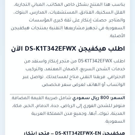
يناسب هذا المنتج بشكل خاص المكاتب، المباني التجارية،
الفلل السكنية، الفنادق، المستشفيات، المدارس، البنوك،
والمتاجر. حصلت إبتكار على ثقة كبرى المؤسسات
السعودية في تجهيز مشاريعها التقنية بمنتجات هيكفيجن
الأصلية.
اطلب هيكفيجن DS-K1T342EFWX الآن
اطلب DS-K1T342EFWX من متجر إبتكار واستفد من
خدمات الشحن السريع، الضمان المعتمد، والتركيب
الاحترافي. فريقنا التقني متاح لمساعدتك. تواصل عبر
الواتساب أو الهاتف لعرض سعر مخصص.
السعر: 800 ريال سعودي
شامل ضريبة القيمة المضافة.
متوفر للشحن الفوري إلى الرياض، جدة، الدمام، الخبر، مكة،
المدينة، تبوك، أبها، وجميع مدن المملكة العربية
السعودية.
هيكفيجن DS-K1T342EFWX-EN — متجر إبتكار