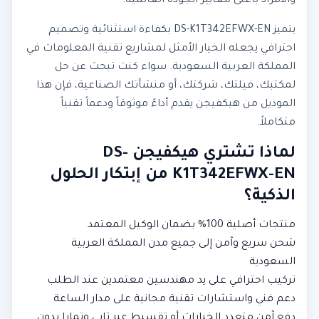
والأفراد بأعلى معايير الجودة العالمية.
يتميز DS-K1T342EFWX-EN بكفاءة استثنائية وتصميم
احترافي يجعله الخيار الأمثل لمشاريع تقنية المعلومات في
المملكة العربية السعودية. سواء كنت تبحث عن حل
لمكتبك، فيلتك، شركتك، أو منشأتك الصناعية، فإن هذا
الموديل من هيكفيجن يقدم أداءً موثوقاً ودعماً تقنياً
متكاملاً.
لماذا تشتري هيكفيجن DS-
K1T342EFWX-EN من إبتكار الحلول
الذكية؟
منتجات أصلية 100% بضمان الوكيل المعتمد
شحن سريع وآمن إلى جميع مدن المملكة العربية
السعودية
تركيب احترافي على يد مهندسين معتمدين عند الطلب
دعم فني واستشارات تقنية مجانية على مدار الساعة
دفع آمن متعدد الخيارات أو تقسيط عبر تابي وتمارا بدون