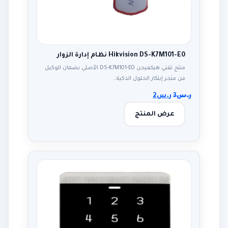
Hikvision DS-K7M101-E0 نظام إدارة الزوار
منتج تقني هيكفيجن DS-K7M101-E0 الأصلي بضمان الوكيل
من متجر إبتكار الحلول الذكية…
ر.س
3
ر.س
2
عرض المنتج