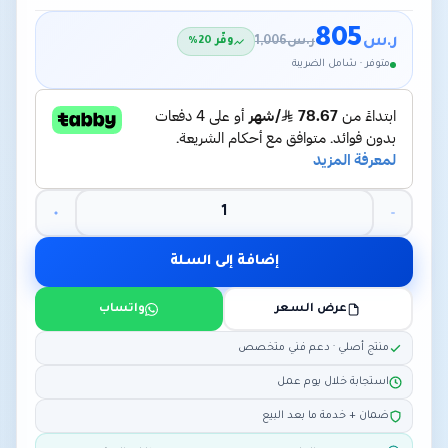
805
ر.س
ر.س
1,006
وفّر 20%
متوفر · شامل الضريبة
إضافة إلى السلة
عرض السعر
واتساب
منتج أصلي · دعم فني متخصص
استجابة خلال يوم عمل
ضمان + خدمة ما بعد البيع