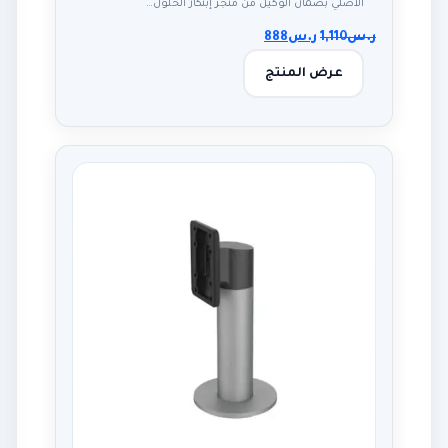
الأصلي بضمان الوكيل من متجر إبتكار الحلول…
ر.س
1,110
ر.س
888
عرض المنتج