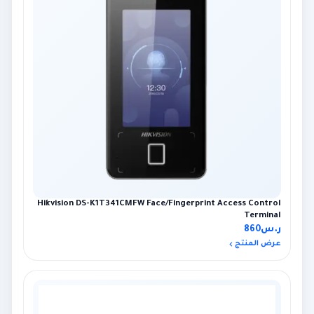
Hikvision DS-K1T341CMFW Face/Fingerprint Access Control
Terminal
ر.س
860
عرض المنتج