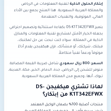
إبتكار الحلول الذكية
لتقنية المعلومات في الرياض
والمملكة العربية السعودية. هذا المنتج يجمع بين الأداء
العالي، الموثوقية، والتقنيات المتقدمة.
يتميز DS-K1T342EFWX بكفاءة استثنائية وتصميم احترافي
يجعله الخيار الأمثل لمشاريع تقنية المعلومات والمنازل
الذكية في المملكة. سواء كنت تبحث عن حل لمكتبك،
فيلتك، شركتك، أو منشأتك، فإن هيكفيجن يقدم أداءً
موثوقاً ودعماً تقنياً متكاملاً.
السعر: 800 ريال سعودي
شامل ضريبة القيمة المضافة.
متوفر للشحن إلى الرياض، جدة، الدمام، الخبر، مكة، المدينة،
تبوك، أبها، وجميع مدن المملكة العربية السعودية.
لماذا تشتري هيكفيجن DS-
K1T342EFWX من إبتكار؟
منتجات أصلية 100% بضمان الوكيل المعتمد