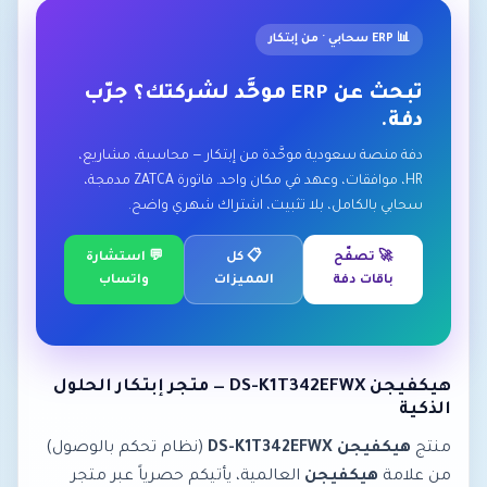
📊 ERP سحابي · من إبتكار
تبحث عن ERP موحَّد لشركتك؟ جرّب
دفة.
دفة منصة سعودية موحَّدة من إبتكار — محاسبة، مشاريع،
HR، موافقات، وعهد في مكان واحد. فاتورة ZATCA مدمجة،
سحابي بالكامل، بلا تثبيت، اشتراك شهري واضح.
🚀 تصفّح
📋 كل
💬 استشارة
باقات دفة
المميزات
واتساب
هيكفيجن DS-K1T342EFWX — متجر إبتكار الحلول
الذكية
منتج
هيكفيجن DS-K1T342EFWX
(نظام تحكم بالوصول)
من علامة
هيكفيجن
العالمية، يأتيكم حصرياً عبر متجر