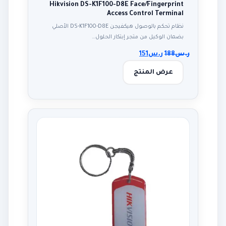
Hikvision DS-K1F100-D8E Face/Fingerprint
Access Control Terminal
نظام تحكم بالوصول هيكفيجن DS-K1F100-D8E الأصلي
بضمان الوكيل من متجر إبتكار الحلول…
ر.س
188
ر.س
151
عرض المنتج