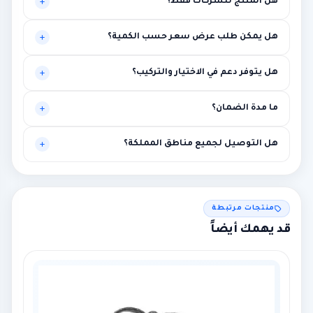
هل المنتج للشركات فقط؟
موجه أساساً للبيئات المهنية، لكنه قد يناسب حالات أخرى تحتاج
هل يمكن طلب عرض سعر حسب الكمية؟
مستوى أعلى من الاستقرار.
نعم، يتم تخصيص العرض بناءً على الكميات وطبيعة المشروع.
هل يتوفر دعم في الاختيار والتركيب؟
نعم، توصية فنية أولية ومساعدة في الربط مع متطلبات المشروع.
ما مدة الضمان؟
بين سنة وثلاث سنوات حسب الماركة مع إمكانية الضمان الممتد.
هل التوصيل لجميع مناطق المملكة؟
نعم لجميع المناطق، مع إمكانية التركيب في الرياض ومحيطها.
منتجات مرتبطة
قد يهمك أيضاً