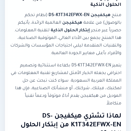
الحلول الذكية
منتج
هيكفيجن DS-K1T342EFWX-EN
(نظام تحكم
بالوصول) من علامة
هيكفيجن
العالمية الرائدة، يأتيكم
حصرياً عبر متجر
إبتكار الحلول الذكية
لتقنية المعلومات.
هذا المنتج يجمع بين الأداء العالي، الموثوقية الصناعية،
والتقنيات المتقدمة ليلبي احتياجات المؤسسات والشركات
والأفراد بأعلى معايير الجودة العالمية.
يتميز DS-K1T342EFWX-EN بكفاءة استثنائية وتصميم
احترافي يجعله الخيار الأمثل لمشاريع تقنية المعلومات في
المملكة العربية السعودية. سواء كنت تبحث عن حل
لمكتبك، فيلتك، شركتك، أو منشأتك الصناعية، فإن هذا
الموديل من هيكفيجن يقدم أداءً موثوقاً ودعماً تقنياً
متكاملاً.
لماذا تشتري هيكفيجن DS-
K1T342EFWX-EN من إبتكار الحلول