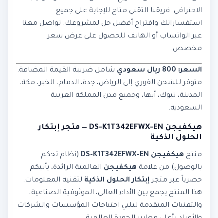
الاحترافي. فريقنا التقني متاح للإجابة على جميع
استفساراتك واقتراح أفضل حل لمشروعك. تواصل معنا
عبر الواتساب أو الهاتف للحصول على عرض سعر
مخصص.
السعر: 800 ريال سعودي
شامل ضريبة القيمة المضافة.
متوفر للشحن الفوري إلى الرياض، جدة، الدمام، الخبر، مكة،
المدينة، تبوك، أبها، وجميع مدن المملكة العربية
السعودية.
هيكفيجن DS-K1T342EFWX-EN — متجر إبتكار
الحلول الذكية
منتج
هيكفيجن DS-K1T342EFWX-EN
(نظام تحكم
بالوصول) من علامة
هيكفيجن
العالمية الرائدة، يأتيكم
حصرياً عبر متجر
إبتكار الحلول الذكية
لتقنية المعلومات.
هذا المنتج يجمع بين الأداء العالي، الموثوقية الصناعية،
والتقنيات المتقدمة ليلبي احتياجات المؤسسات والشركات