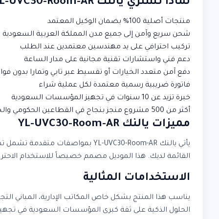
لماذا تشتري يالنك YL-UVC30-Room-AR من إبتكار الحلول الذكية؟
منتجات أصلية 100% بضمان الوكيل المعتمد
شحن سريع وآمن إلى جميع مدن المملكة العربية السعودية
تركيب احترافي على يد مهندسين معتمدين عند الطلب
دعم فني واستشارات تقنية مجانية على مدار الساعة
دفع آمن متعدد الخيارات أو تقسيط عبر تابي وتمارا بدون فوائ
فاتورة ضريبية رسمية معتمدة لكل عملية شراء
خبرة تزيد عن 10 سنوات في تجهيز المؤسسات السعودية
أكثر من 500 مشروع منجز بنجاح في القطاعين الحكومي والخاص
مميزات يالنك YL-UVC30-Room-AR
يأتي يالنك YL-UVC30-Room-AR بمواص
القائمة لديك. هذا الموديل مصمم خصيصاً للاستخدام الاحترافي
الاستخدامات المثالية
يناسب هذا المنتج بشكل خاص المكاتب الإدارية، المباني التج
الحلول الذكية على ثقة كبرى المؤسسات السعودية في تجهيز 