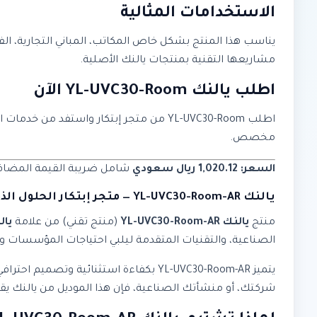
الاستخدامات المثالية
يناسب هذا المنتج بشكل خاص المكاتب، المباني التجارية، ال
مشاريعها التقنية بمنتجات يالنك الأصلية.
اطلب يالنك YL-UVC30-Room الآن
اطلب YL-UVC30-Room من متجر إبتكار واس
مخصص.
السعر: 1,020.12 ريال سعودي
شامل ضريبة القيمة المضافة. 
يالنك YL-UVC30-Room-AR — متجر إبتكار الحلول الذكية
منتج
يالنك YL-UVC30-Room-AR
(منتج تقني) من علامة
يال
الصناعية، والتقنيات المتقدمة ليلبي احتياجات المؤسسات وال
يتميز YL-UVC30-Room-AR بكفاءة استثنا
شركتك، أو منشأتك الصناعية، فإن هذا الموديل من يالنك يقدم أد