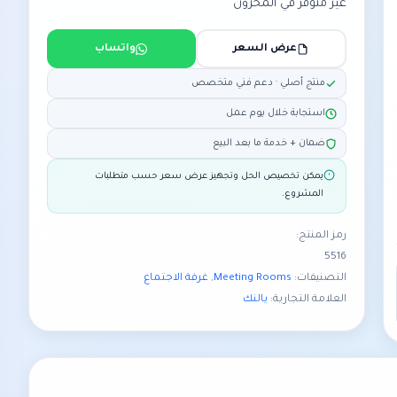
غير متوفر في المخزون
عرض السعر
واتساب
منتج أصلي · دعم فني متخصص
استجابة خلال يوم عمل
ضمان + خدمة ما بعد البيع
يمكن تخصيص الحل وتجهيز عرض سعر حسب متطلبات
المشروع.
رمز المنتج:
5516
التصنيفات:
Meeting Rooms
,
غرفة الاجتماع
العلامة التجارية:
يالنك