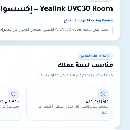
Yealink UVC30 Room – إكسسوار غرف اجتماعات Yealink أصلي
Meeting Rooms
,
غرفة الاجتماع
منتج تقني يالنك YL-UVC30-Room الأصلي بضمان الوكيل من متجر إبتكار الحلول الذكية للتقنية في المملكة العربية السعودية.
لماذا هذا المنتج
مناسب لبيئة عملك
منتجات أصلية بدعم فني متخصص وحلول مرنة
موثوقية أعلى
دعم فني 
مصمم لبيئات العمل التي تحتاج استقراراً أفضل في
مساعدة في ال
الأداء.