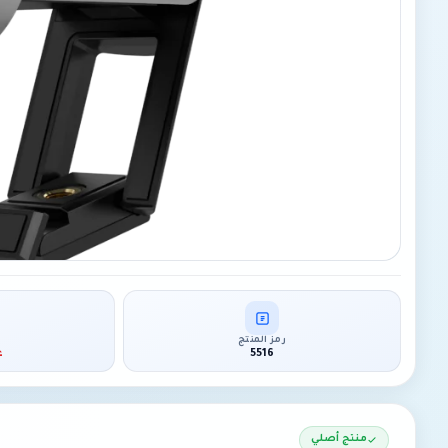
رمز المنتج
5516
غ
منتج أصلي