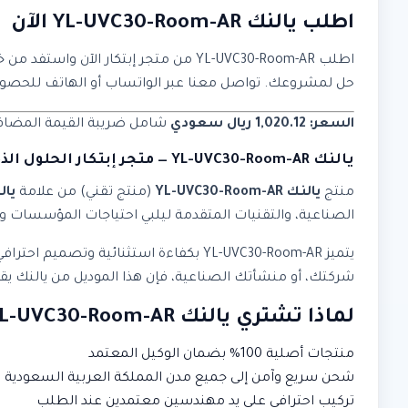
اطلب يالنك YL-UVC30-Room-AR الآن
اطلب YL-UVC30-Room-AR من متجر إبتكا
حل لمشروعك. تواصل معنا عبر الواتساب أو الهاتف لل
السعر: 1,020.12 ريال سعودي
شامل ضريبة القيمة المضافة. 
يالنك YL-UVC30-Room-AR — متجر إبتكار الحلول الذكية
منتج
يالنك YL-UVC30-Room-AR
(منتج تقني) من علامة
يال
الصناعية، والتقنيات المتقدمة ليلبي احتياجات المؤسسات وال
يتميز YL-UVC30-Room-AR بكفاءة استثنا
شركتك، أو منشأتك الصناعية، فإن هذا الموديل من يالنك يقدم أد
لماذا تشتري يالنك YL-UVC30-Room-AR من إبتكار الحلول الذكية؟
منتجات أصلية 100% بضمان الوكيل المعتمد
شحن سريع وآمن إلى جميع مدن المملكة العربية السعودية
تركيب احترافي على يد مهندسين معتمدين عند الطلب