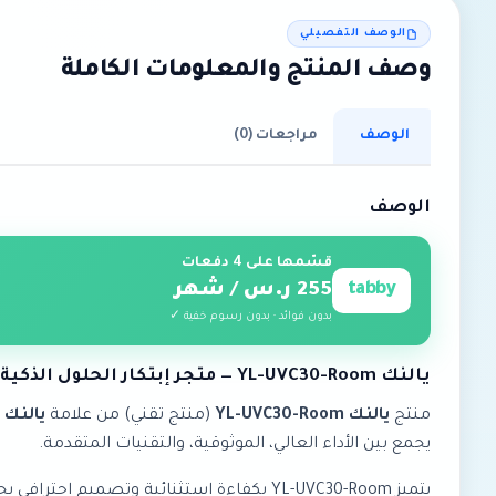
الوصف التفصيلي
وصف المنتج والمعلومات الكاملة
الوصف
مراجعات (0)
الوصف
قسّمها على 4 دفعات
tabby
255 ر.س / شهر
بدون فوائد · بدون رسوم خفية ✓
يالنك YL-UVC30-Room — متجر إبتكار الحلول الذكية
منتج
يالنك YL-UVC30-Room
(منتج تقني) من علامة
يالنك
ا
يجمع بين الأداء العالي، الموثوقية، والتقنيات المتقدمة.
يتميز YL-UVC30-Room بكفاءة استثنائية وت