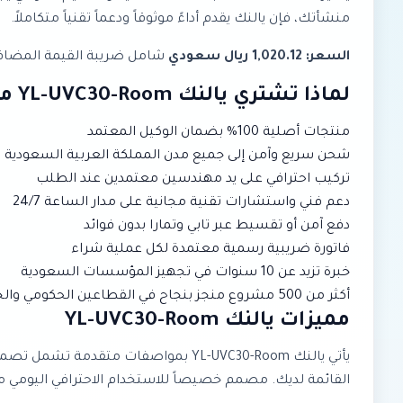
منشأتك، فإن يالنك يقدم أداءً موثوقاً ودعماً تقنياً متكاملاً.
السعر: 1,020.12 ريال سعودي
شامل ضريبة القيمة المضافة. 
لماذا تشتري يالنك YL-UVC30-Room من إبتكار؟
منتجات أصلية 100% بضمان الوكيل المعتمد
شحن سريع وآمن إلى جميع مدن المملكة العربية السعودية
تركيب احترافي على يد مهندسين معتمدين عند الطلب
دعم فني واستشارات تقنية مجانية على مدار الساعة 24/7
دفع آمن أو تقسيط عبر تابي وتمارا بدون فوائد
فاتورة ضريبية رسمية معتمدة لكل عملية شراء
خبرة تزيد عن 10 سنوات في تجهيز المؤسسات السعودية
أكثر من 500 مشروع منجز بنجاح في القطاعين الحكومي والخاص
مميزات يالنك YL-UVC30-Room
يأتي يالنك YL-UVC30-Room بمواصفات مت
القائمة لديك. مصمم خصيصاً للاستخدام الاحترافي اليومي مع م