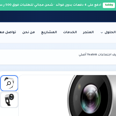
ادفع على 4 دفعات بدون فوائد · شحن مجاني للطلبات فوق 500 ر.س 🚚
tabby
الحلول
المتجر
الخدمات
المشاريع
من نحن
تواصل معن
الخوادم والشبكات